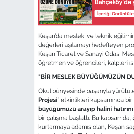
Bahçeköy'de y
İş Dünyası
İçeriği Görüntül
Bilim Teknoloji
English News
Keşan’da mesleki ve teknik eğitimin
değerleri aşılamayı hedefleyen pr
Canlı Maç
Keşan Ticaret ve Sanayi Odası Mes
öğretmen ve öğrencileri, kalpleri ıs
Finans
"BİR MESLEK BÜYÜĞÜMÜZÜN DUA
Genel-A
Okul bünyesinde başarıyla yürütüle
Gündem-Eğitim
Projesi
” etkinlikleri kapsamında bi
büyüğümüzü arayıp halini hatırını 
bir çalışma başlattı. Bu kapsamda,
kurtarmaya adamış olan, Keşan sağl