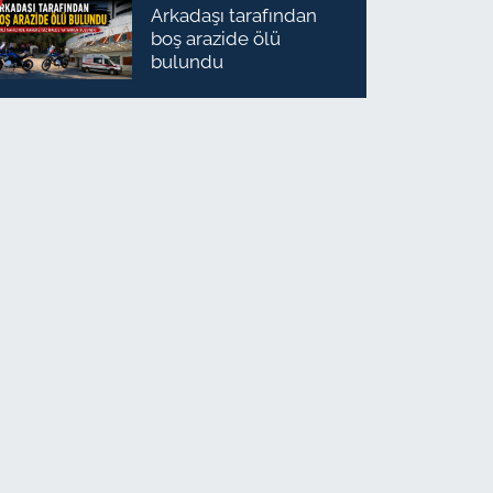
Arkadaşı tarafından
boş arazide ölü
bulundu