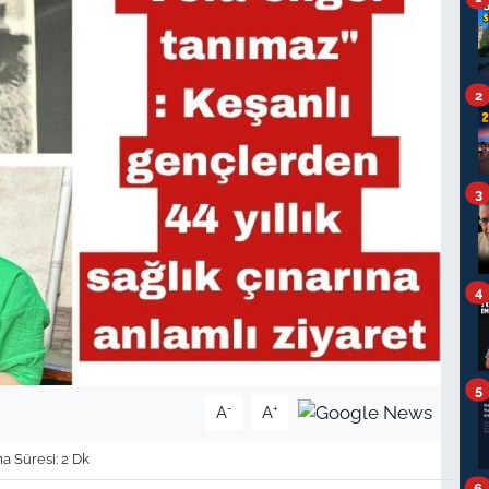
2
3
4
5
-
+
A
A
 Süresi: 2 Dk
6