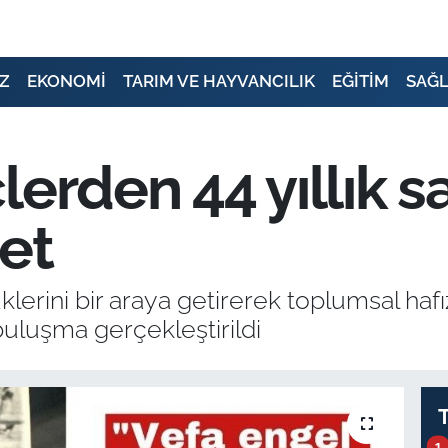
Z
EKONOMİ
TARIM VE HAYVANCILIK
EĞİTİM
SAĞL
erden 44 yıllık sa
ret
klerini bir araya getirerek toplumsal haf
buluşma gerçekleştirildi
1