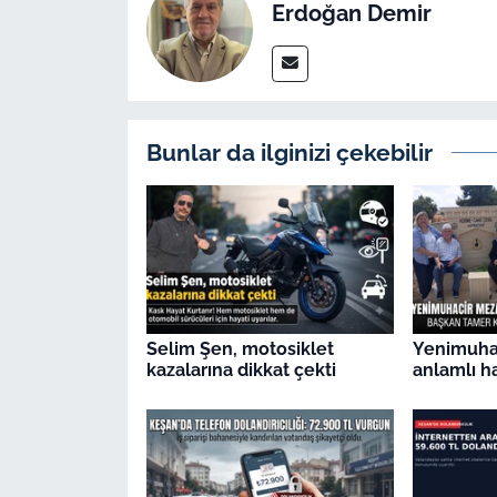
Erdoğan Demir
Bunlar da ilginizi çekebilir
Selim Şen, motosiklet
Yenimuhac
kazalarına dikkat çekti
anlamlı h