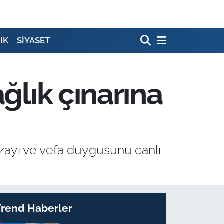
IK
SİYASET
ğlık çınarına
ızayı ve vefa duygusunu canlı
Trend Haberler