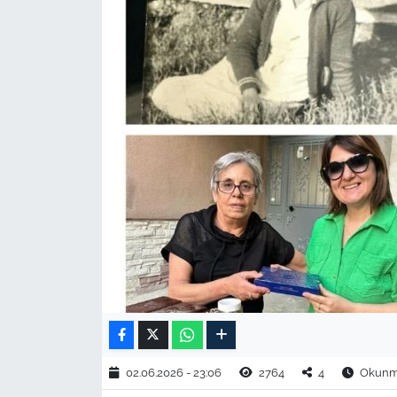
TARIM VE HAYVANCILIK
KÜLTÜR SANAT
RESMİ İLAN
SPOR
YAŞAM
EDİRNE
TEKİRDAĞ
KIRKLARELİ
02.06.2026 - 23:06
2764
4
Okunma
ÇANAKKALE