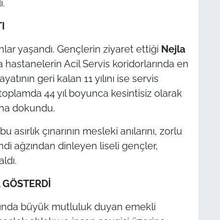
ı.
I
lar yaşandı. Gençlerin ziyaret ettiği
Nejla
a hastanelerin Acil Servis koridorlarında en
yatının geri kalan 11 yılını ise servis
toplamda 44 yıl boyunca kesintisiz olarak
tına dokundu.
 asırlık çınarının mesleki anılarını, zorlu
ndi ağzından dinleyen liseli gençler,
ldı.
L GÖSTERDİ
ısında büyük mutluluk duyan emekli