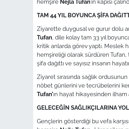
hemşire
Nejla Tufan
’ın kapısı çalınd
TAM 44 YIL BOYUNCA ŞİFA DAĞITT
Ziyarette duygusal ve gurur dolu an
Tufan
, dile kolay tam 33 yıl boyunc
kritik anlarda görev yaptı. Meslek ha
hemşireliği olarak sürdüren Tufan, 
şifa dağıttı ve sayısız insanın haya
Ziyaret sırasında sağlık ordusunun bu
nöbet günlerini ve tecrübelerini ke
Tufan’
ın hayat hikayesinden ilham a
GELECEĞİN SAĞLIKÇILARINA YO
Gençlerin gösterdiği bu vefa karş