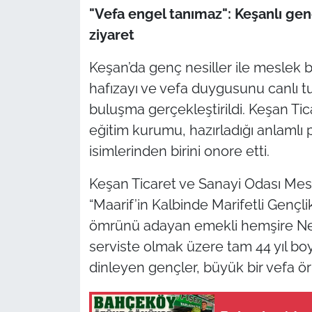
"Vefa engel tanımaz": Keşanlı genç
TÜRKİYE
ziyaret
Keşan’da genç nesiller ile meslek b
Bölge
hafızayı ve vefa duygusunu canlı t
Güvenlik
buluşma gerçekleştirildi. Keşan Tic
eğitim kurumu, hazırladığı anlamlı 
Genel
isimlerinden birini onore etti.
Politika
Keşan Ticaret ve Sanayi Odası Mesl
“Maarif’in Kalbinde Marifetli Gençl
Flaş Haber
ömrünü adayan emekli hemşire Nejla T
serviste olmak üzere tam 44 yıl boy
Dış Haberler
dinleyen gençler, büyük bir vefa ör
Magazin