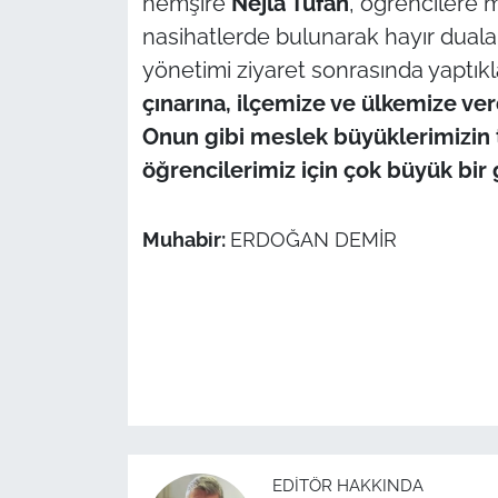
hemşire
Nejla Tufan
, öğrencilere 
nasihatlerde bulunarak hayır duaların
yönetimi ziyaret sonrasında yaptıkl
çınarına, ilçemize ve ülkemize verd
Onun gibi meslek büyüklerimizin 
öğrencilerimiz için çok büyük bir
Muhabir:
ERDOĞAN DEMİR
EDITÖR HAKKINDA