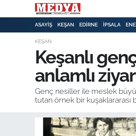
KEŞAN
ASAYİŞ
KEŞAN
EDİRNE
İPSALA
ENE
E-GAZETE
KEŞAN
Keşanlı gençl
ASAYİŞ
anlamlı ziya
SİYASET
GÜNDEM
Genç nesiller ile meslek büyü
tutan örnek bir kuşaklararası 
EKONOMİ
SAĞLIK
EĞİTİM