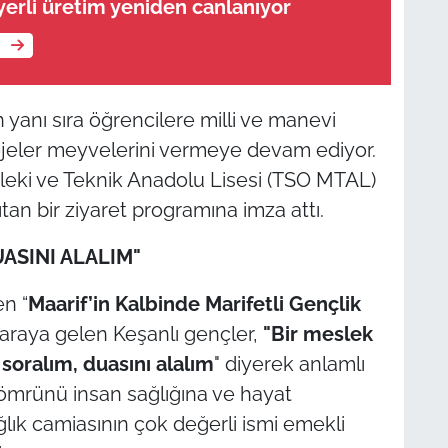
erli üretim yeniden canlanıyor
e
 yanı sıra öğrencilere milli ve manevi
ojeler meyvelerini vermeye devam ediyor.
leki ve Teknik Anadolu Lisesi (TSO MTAL)
ıtan bir ziyaret programına imza attı.
SINI ALALIM"
n “
Maarif’in Kalbinde Marifetli Gençlik
r araya gelen Keşanlı gençler,
"Bir meslek
soralım, duasını alalım
" diyerek anlamlı
 ömrünü insan sağlığına ve hayat
ık camiasının çok değerli ismi emekli