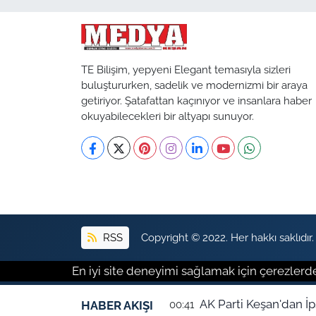
TE Bilişim, yepyeni Elegant temasıyla sizleri
buluştururken, sadelik ve modernizmi bir araya
getiriyor. Şatafattan kaçınıyor ve insanlara haber
okuyabilecekleri bir altyapı sunuyor.
RSS
Copyright © 2022. Her hakkı saklıdır.
En iyi site deneyimi sağlamak için çerezlerde
AK 
HABER AKIŞI
00:41