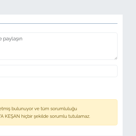
etmiş bulunuyor ve tüm sorumluluğu
A KEŞAN hiçbir şekilde sorumlu tutulamaz.