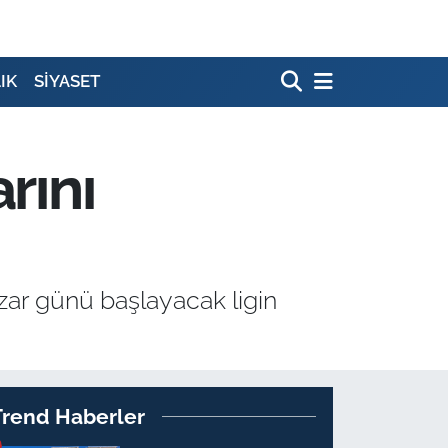
IK
SİYASET
rını
ar günü başlayacak ligin
Trend Haberler