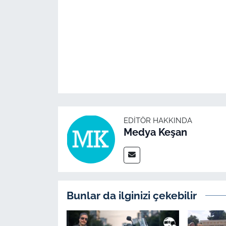
İş Dünyası
Bilim Teknoloji
English News
Canlı Maç
Finans
EDITÖR HAKKINDA
Medya Keşan
Genel-A
Gündem-Eğitim
Bunlar da ilginizi çekebilir