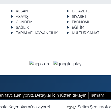
KEŞAN
E-GAZETE
ASAYİŞ
SİYASET
GÜNDEM
EKONOMİ
SAĞLIK
EĞİTİM
TARIM VE HAYVANCILIK
KÜLTÜR SANAT
n faydalanıyoruz. Detaylar için lütfen tıklayın.
Tamam
Parti Keşan'dan İpsala Kaymakamı'na ziyaret
Selim Şen, motosi
23:47