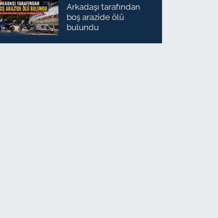
Arkadaşı tarafından
boş arazide ölü
bulundu