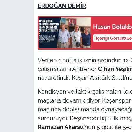
ERDOĞAN DEMİR
TÜRKİYE
Hasan Bölükba
Bölge
İçeriği Görüntül
Güvenlik
Genel
Verilen 1 haftalık iznin ardından 1
çalışmalarını Antrenör
Cihan Yeşil
Politika
nezaretinde Keşan Atatürk Stadı’nd
Flaş Haber
Kondisyon ve taktik çalışmaları ile
maçlarla devam ediyor. Keşanspor 2
Dış Haberler
maçında deplasmanda oynayacağı B
sürdürüyor. Keşanspor ligin ilk ma
Magazin
Ramazan Akarsu
’nun 5 golü ile 5-