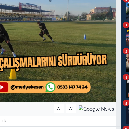
2
3
4
5
-
+
A
A
1 Dk
6