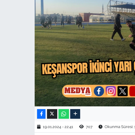
TARIM VE HAYVANCILIK
KÜLTÜR SANAT
RESMİ İLAN
SPOR
YAŞAM
EDİRNE
TEKİRDAĞ
KIRKLARELİ
19.01.2024 - 22:41
707
Okunma Süresi: 
ÇANAKKALE