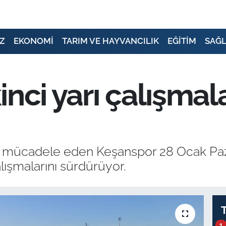
Z
EKONOMİ
TARIM VE HAYVANCILIK
EĞİTİM
SAĞL
nci yarı çalışmala
a mücadele eden Keşanspor 28 Ocak Paz
alışmalarını sürdürüyor.
1