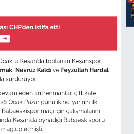
şı CHP’den istifa etti
e
2 Ocak’ta Keşan’da toplanan Keşanspor,
ırmak
,
Nevruz Kaldı
ve
Feyzullah Hardal
a sürdürüyor.
 devam eden antrenmanlar, çift kale
8 Ocak Pazar günü ikinci yarının ilk
abaeskispor maçı için çalışmalarını
çında Keşan’da oynadığı Babaeskispor’u
0 mağlup etmişti.