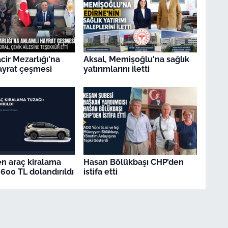
ir Mezarlığı'na
Aksal, Memişoğlu'na sağlık
ayrat çeşmesi
yatırımlarını iletti
en araç kiralama
Hasan Bölükbaşı CHP’den
.600 TL dolandırıldı
istifa etti