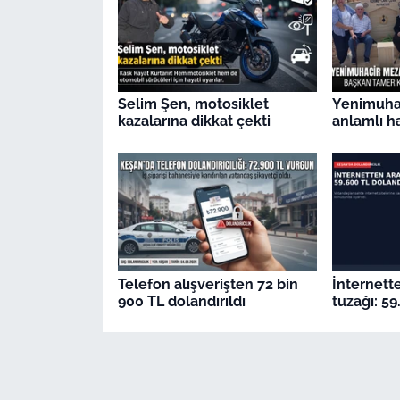
Selim Şen, motosiklet
Yenimuhac
kazalarına dikkat çekti
anlamlı h
Telefon alışverişten 72 bin
İnternett
900 TL dolandırıldı
tuzağı: 59