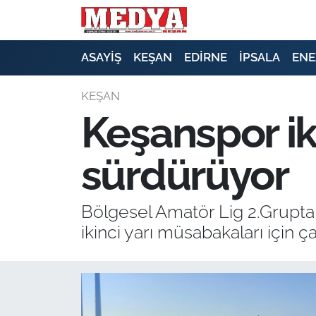
KEŞAN
ASAYİŞ
KEŞAN
EDİRNE
İPSALA
ENE
E-GAZETE
KEŞAN
Keşanspor iki
ASAYİŞ
sürdürüyor
SİYASET
GÜNDEM
Bölgesel Amatör Lig 2.Grupt
ikinci yarı müsabakaları için ç
EKONOMİ
SAĞLIK
EĞİTİM