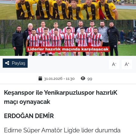
TARIM VE HAYVANCILIK
KÜLTÜR SANAT
RESMİ İLAN
SPOR
Paylaş
-
+
A
A
YAŞAM
31.01.2026 - 11:30
99
EDİRNE
Keşanspor ile Yenikarpuzluspor hazırlıK
maçı oynayacak
TEKİRDAĞ
ERDOĞAN DEMİR
KIRKLARELİ
Edirne Süper Amatör Lig’de lider durumda
ÇANAKKALE