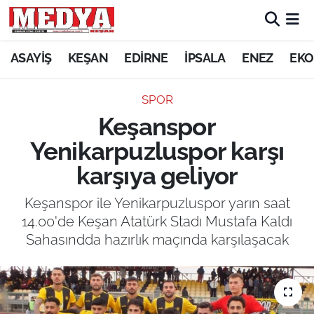
KEŞAN
ASAYİŞ
KEŞAN
EDİRNE
İPSALA
ENEZ
EKO
E-GAZETE
SPOR
Keşanspor
ASAYİŞ
Yenikarpuzluspor karşı
SİYASET
karşıya geliyor
GÜNDEM
Keşanspor ile Yenikarpuzluspor yarın saat
14.00'de Keşan Atatürk Stadı Mustafa Kaldı
EKONOMİ
Sahasındda hazırlık maçında karşılaşacak
SAĞLIK
EĞİTİM