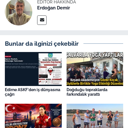
İş Dünyası
EDITÖR HAKKINDA
Erdoğan Demir
Bilim Teknoloji
English News
Bunlar da ilginizi çekebilir
Canlı Maç
Finans
Genel-A
Gündem-Eğitim
Edirne ASKF'den iş dünyasına
Doğduğu topraklarda
çağrı
farkındalık yarattı