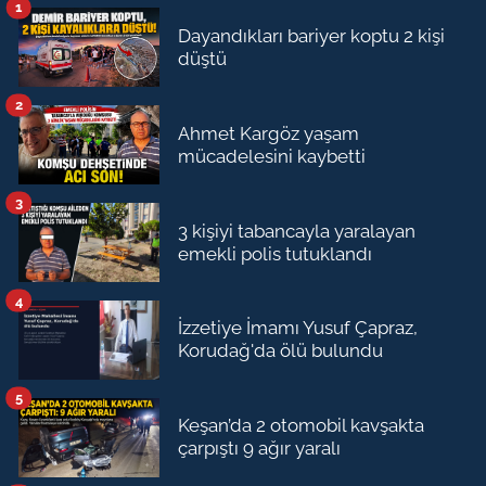
1
Dayandıkları bariyer koptu 2 kişi
düştü
2
Ahmet Kargöz yaşam
mücadelesini kaybetti
3
3 kişiyi tabancayla yaralayan
emekli polis tutuklandı
4
İzzetiye İmamı Yusuf Çapraz,
Korudağ'da ölü bulundu
5
Keşan’da 2 otomobil kavşakta
çarpıştı 9 ağır yaralı