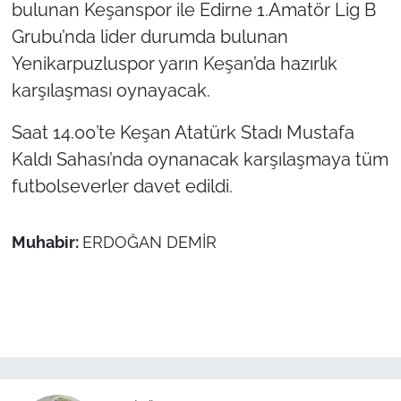
bulunan Keşanspor ile Edirne 1.Amatör Lig B
Grubu’nda lider durumda bulunan
TÜRKİYE
Yenikarpuzluspor yarın Keşan’da hazırlık
Bölge
karşılaşması oynayacak.
Saat 14.00’te Keşan Atatürk Stadı Mustafa
Güvenlik
Kaldı Sahası’nda oynanacak karşılaşmaya tüm
Genel
futbolseverler davet edildi.
Politika
Muhabir:
ERDOĞAN DEMİR
Flaş Haber
Dış Haberler
Magazin