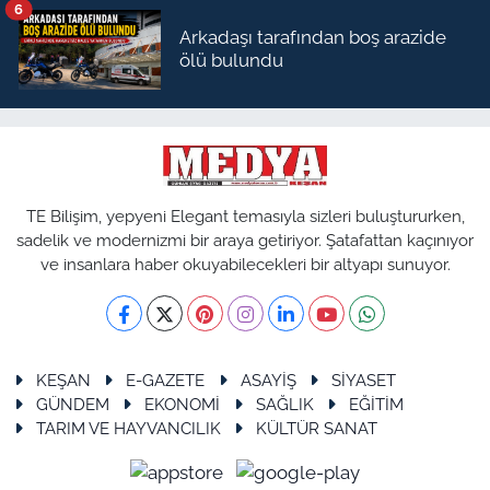
6
Arkadaşı tarafından boş arazide
ölü bulundu
TE Bilişim, yepyeni Elegant temasıyla sizleri buluştururken,
sadelik ve modernizmi bir araya getiriyor. Şatafattan kaçınıyor
ve insanlara haber okuyabilecekleri bir altyapı sunuyor.
KEŞAN
E-GAZETE
ASAYİŞ
SİYASET
GÜNDEM
EKONOMİ
SAĞLIK
EĞİTİM
TARIM VE HAYVANCILIK
KÜLTÜR SANAT