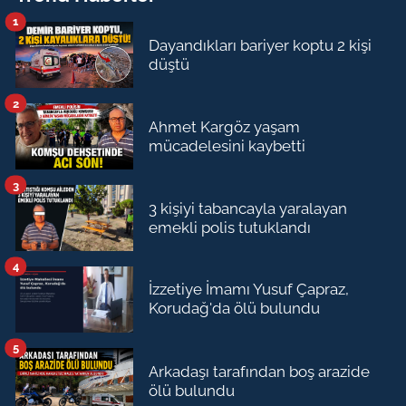
1
Dayandıkları bariyer koptu 2 kişi
düştü
2
Ahmet Kargöz yaşam
mücadelesini kaybetti
3
3 kişiyi tabancayla yaralayan
emekli polis tutuklandı
4
İzzetiye İmamı Yusuf Çapraz,
Korudağ'da ölü bulundu
5
Arkadaşı tarafından boş arazide
ölü bulundu