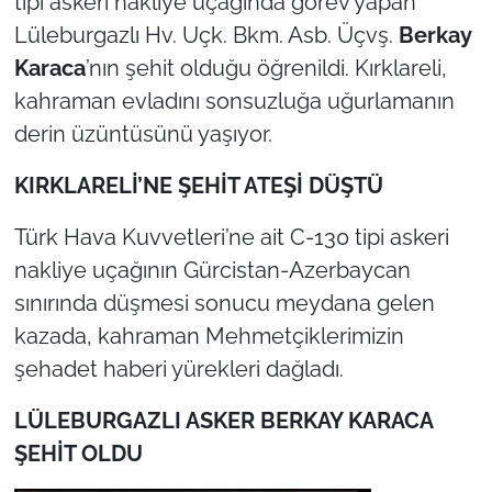
tipi askeri nakliye uçağında görev yapan
Lüleburgazlı Hv. Uçk. Bkm. Asb. Üçvş.
Berkay
TÜRKİYE
Karaca
’nın şehit olduğu öğrenildi. Kırklareli,
kahraman evladını sonsuzluğa uğurlamanın
Bölge
derin üzüntüsünü yaşıyor.
Güvenlik
KIRKLARELİ’NE ŞEHİT ATEŞİ DÜŞTÜ
Genel
Türk Hava Kuvvetleri’ne ait C-130 tipi askeri
nakliye uçağının Gürcistan-Azerbaycan
Politika
sınırında düşmesi sonucu meydana gelen
Flaş Haber
kazada, kahraman Mehmetçiklerimizin
şehadet haberi yürekleri dağladı.
Dış Haberler
LÜLEBURGAZLI ASKER BERKAY KARACA
Magazin
ŞEHİT OLDU