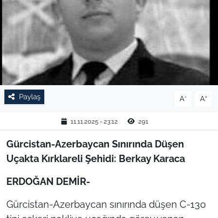
TARIM VE HAYVANCILIK
KÜLTÜR SANAT
RESMİ İLAN
SPOR
Paylaş
-
+
A
A
YAŞAM
11.11.2025 - 23:12
291
EDİRNE
Gürcistan-Azerbaycan Sınırında Düşen
Uçakta Kırklareli Şehidi: Berkay Karaca
TEKİRDAĞ
ERDOĞAN DEMİR-
KIRKLARELİ
Gürcistan-Azerbaycan sınırında düşen C-130
ÇANAKKALE