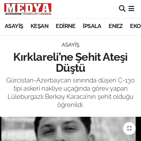
KEŞAN
ASAYİŞ
KEŞAN
EDİRNE
İPSALA
ENEZ
EKO
E-GAZETE
ASAYİŞ
Kırklareli’ne Şehit Ateşi
ASAYİŞ
Düştü
SİYASET
Gürcistan-Azerbaycan sınırında düşen C-130
tipi askeri nakliye uçağında görev yapan
GÜNDEM
Lüleburgazlı Berkay Karaca’nın şehit olduğu
öğrenildi.
EKONOMİ
SAĞLIK
EĞİTİM