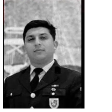
İş Dünyası
Bilim Teknoloji
English News
Canlı Maç
Finans
Genel-A
Gündem-Eğitim