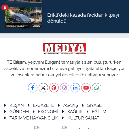
6
Erikli'deki kazada facidan kılpayı
dönüldü
TE Bilişim, yepyeni Elegant temasıyla sizleri buluştururken,
sadelik ve modernizmi bir araya getiriyor. Şatafattan kaçınıyor
ve insanlara haber okuyabilecekleri bir altyapı sunuyor.
KEŞAN
E-GAZETE
ASAYİŞ
SİYASET
GÜNDEM
EKONOMİ
SAĞLIK
EĞİTİM
TARIM VE HAYVANCILIK
KÜLTÜR SANAT