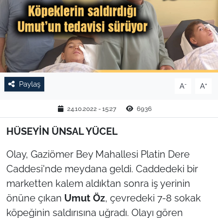
TARIM VE HAYVANCILIK
KÜLTÜR SANAT
RESMİ İLAN
Paylaş
-
+
A
A
SPOR
24.10.2022 - 15:27
6936
YAŞAM
HÜSEYİN ÜNSAL YÜCEL
EDİRNE
Olay, Gaziömer Bey Mahallesi Platin Dere
TEKİRDAĞ
Caddesi'nde meydana geldi. Caddedeki bir
marketten kalem aldıktan sonra iş yerinin
KIRKLARELİ
önüne çıkan
Umut Öz
, çevredeki 7-8 sokak
köpeğinin saldırısına uğradı. Olayı gören
ÇANAKKALE