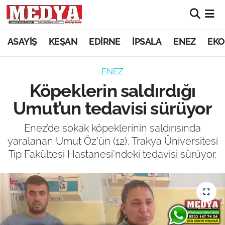
KEŞAN
ASAYİŞ
KEŞAN
EDİRNE
İPSALA
ENEZ
EKO
E-GAZETE
ENEZ
Köpeklerin saldırdığı
ASAYİŞ
Umut’un tedavisi sürüyor
SİYASET
Enez’de sokak köpeklerinin saldırısında
yaralanan Umut Öz'ün (12), Trakya Üniversitesi
GÜNDEM
Tıp Fakültesi Hastanesi'ndeki tedavisi sürüyor.
EKONOMİ
SAĞLIK
EĞİTİM