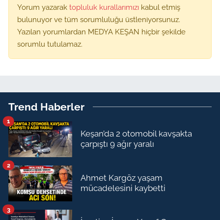
Yorum yazarak
topluluk kurallarımızı
kabul etmiş
bulunuyor ve tüm sorumluluğu üstleniyorsunuz.
Yazılan yorumlardan MEDYA KEŞAN hiçbir şekilde
sorumlu tutulamaz.
Trend Haberler
1
Keşan’da 2 otomobil kavşakta
çarpıştı 9 ağır yaralı
2
Ahmet Kargöz yaşam
mücadelesini kaybetti
3