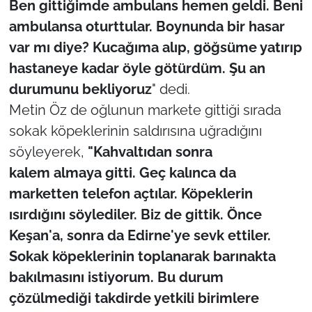
Ben gittiğimde ambulans hemen geldi. Beni
İş Dünyası
ambulansa oturttular. Boynunda bir hasar
Bilim Teknoloji
var mı diye? Kucağıma alıp, göğsüme yatırıp
hastaneye kadar öyle götürdüm. Şu an
English News
durumunu bekliyoruz
" dedi.
Metin Öz de oğlunun markete gittiği sırada
Canlı Maç
sokak köpeklerinin saldırısına uğradığını
Finans
söyleyerek,
"Kahvaltıdan sonra
kalem almaya gitti. Geç kalınca da
Genel-A
marketten telefon açtılar. Köpeklerin
ısırdığını söylediler. Biz de gittik. Önce
Gündem-Eğitim
Keşan'a, sonra da Edirne'ye sevk ettiler.
Sokak köpeklerinin toplanarak barınakta
bakılmasını istiyorum. Bu durum
çözülmediği takdirde yetkili birimlere