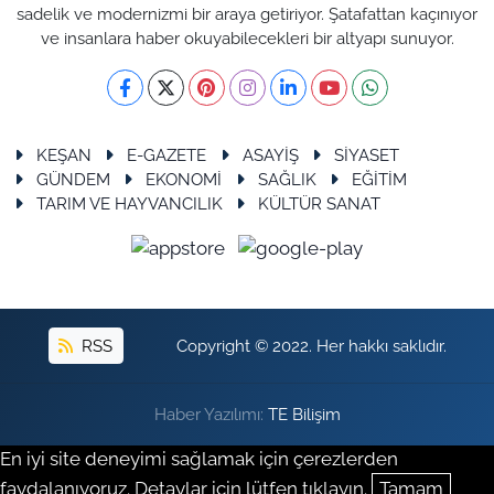
sadelik ve modernizmi bir araya getiriyor. Şatafattan kaçınıyor
ve insanlara haber okuyabilecekleri bir altyapı sunuyor.
KEŞAN
E-GAZETE
ASAYİŞ
SİYASET
GÜNDEM
EKONOMİ
SAĞLIK
EĞİTİM
TARIM VE HAYVANCILIK
KÜLTÜR SANAT
RSS
Copyright © 2022. Her hakkı saklıdır.
Haber Yazılımı:
TE Bilişim
En iyi site deneyimi sağlamak için çerezlerden
faydalanıyoruz. Detaylar için lütfen tıklayın.
Tamam