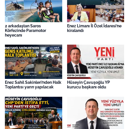
2 arkadaştan Saros
Enez Limanı İl Özel İdaresi’ne
Körfezinde Paramotor
kiralandı
heyecanı
Enez Sahil Sakinleri’nden Halk
Hüseyin Çavuşoğlu YP
Toplantısı yarın yapılacak
kurucu başkanı oldu