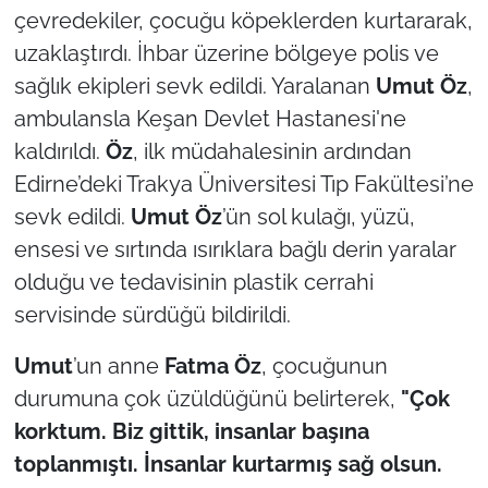
çevredekiler, çocuğu köpeklerden kurtararak,
uzaklaştırdı. İhbar üzerine bölgeye polis ve
TÜRKİYE
sağlık ekipleri sevk edildi. Yaralanan
Umut Öz
,
Bölge
ambulansla Keşan Devlet Hastanesi'ne
kaldırıldı.
Öz
, ilk müdahalesinin ardından
Güvenlik
Edirne’deki Trakya Üniversitesi Tıp Fakültesi’ne
sevk edildi.
Umut Öz
’ün sol kulağı, yüzü,
Genel
ensesi ve sırtında ısırıklara bağlı derin yaralar
Politika
olduğu ve tedavisinin plastik cerrahi
servisinde sürdüğü bildirildi.
Flaş Haber
Umut
’un anne
Fatma Öz
, çocuğunun
Dış Haberler
durumuna çok üzüldüğünü belirterek,
"Çok
korktum. Biz gittik, insanlar başına
Magazin
toplanmıştı. İnsanlar kurtarmış sağ olsun.