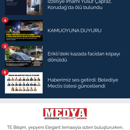
İzzetiye İmamı Yusuf Çapraz,
Korudağ'da ölü bulundu
4
KAMUOYUNA DUYURU
5
Erikli'deki kazada facidan kılpayı
dönüldü
6
Haberimiz ses getirdi: Belediye
Meclis listesi güncellendi
TE Bilişim, yepyeni Elegant temasıyla sizleri buluştururken,