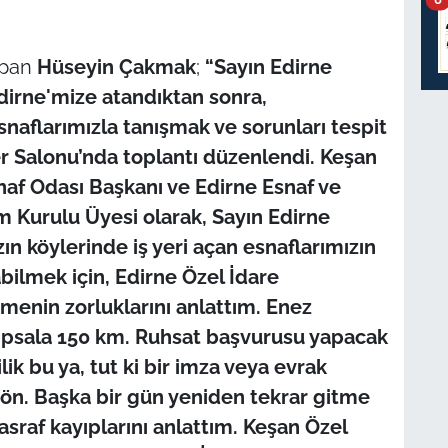
yapan
Hüseyin Çakmak
;
“Sayın Edirne
Edirne'mize atandıktan sonra,
naflarımızla tanışmak ve sorunları tespit
er Salonu’nda toplantı düzenlendi. Keşan
naf Odası Başkanı ve Edirne Esnaf ve
im Kurulu Üyesi olarak, Sayın Edirne
n köylerinde iş yeri açan esnaflarımızın
abilmek için, Edirne Özel İdare
enin zorluklarını anlattım. Enez
İpsala 150 km. Ruhsat başvurusu yapacak
ilik bu ya, tut ki bir imza veya evrak
ön. Başka bir gün yeniden tekrar gitme
sraf kayıplarını anlattım. Keşan Özel