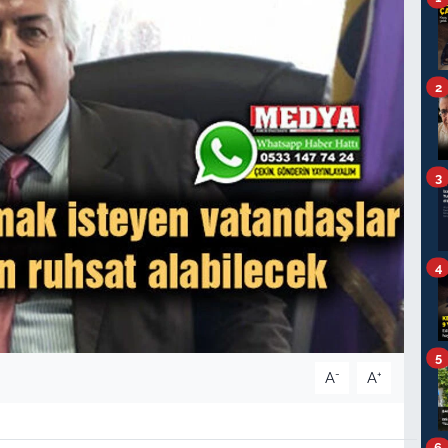
2
3
4
5
-
+
A
A
6