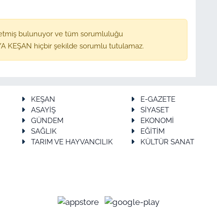
etmiş bulunuyor ve tüm sorumluluğu
A KEŞAN hiçbir şekilde sorumlu tutulamaz.
KEŞAN
E-GAZETE
ASAYİŞ
SİYASET
GÜNDEM
EKONOMİ
SAĞLIK
EĞİTİM
TARIM VE HAYVANCILIK
KÜLTÜR SANAT