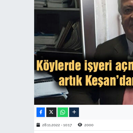
TARIM VE HAYVANCILIK
KÜLTÜR SANAT
RESMİ İLAN
SPOR
YAŞAM
EDİRNE
TEKİRDAĞ
KIRKLARELİ
28.11.2022 - 10:17
2000
ÇANAKKALE