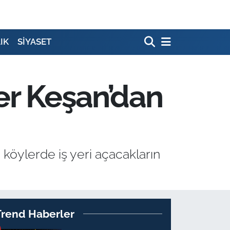
IK
SİYASET
er Keşan’dan
köylerde iş yeri açacakların
Trend Haberler