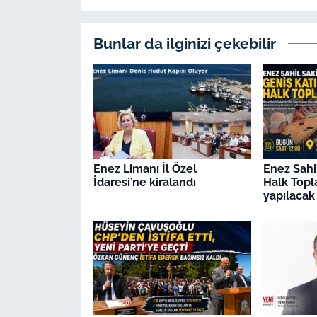
Bunlar da ilginizi çekebilir
Enez Limanı İl Özel
Enez Sahi
İdaresi’ne kiralandı
Halk Topla
yapılacak