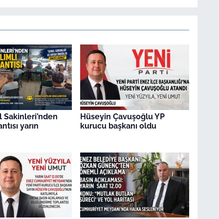
l Sakinleri’nden
Hüseyin Çavuşoğlu YP
ntısı yarın
kurucu başkanı oldu