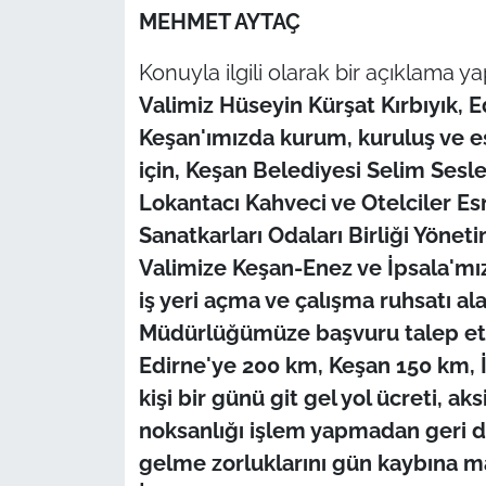
MEHMET AYTAÇ
TÜRKİYE
Konuyla ilgili olarak bir açıklama 
Valimiz Hüseyin Kürşat Kırbıyık, 
Bölge
Keşan'ımızda kurum, kuruluş ve es
Güvenlik
için, Keşan Belediyesi Selim Sesl
Lokantacı Kahveci ve Otelciler Es
Genel
Sanatkarları Odaları Birliği Yönet
Valimize Keşan-Enez ve İpsala'mızı
Politika
iş yeri açma ve çalışma ruhsatı al
Flaş Haber
Müdürlüğümüze başvuru talep etm
Edirne'ye 200 km, Keşan 150 km, 
Dış Haberler
kişi bir günü git gel yol ücreti, aks
noksanlığı işlem yapmadan geri d
Magazin
gelme zorluklarını gün kaybına ma