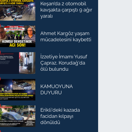
Keşan’da 2 otomobil
kavşakta çarpıştı 9 ağır
yaralı
Ahmet Kargöz yaşam
mücadelesini kaybetti
İzzetiye İmamı Yusuf
Çapraz, Korudağ'da
ölü bulundu
KAMUOYUNA
DUYURU
Erikli'deki kazada
facidan kılpayı
dönüldü