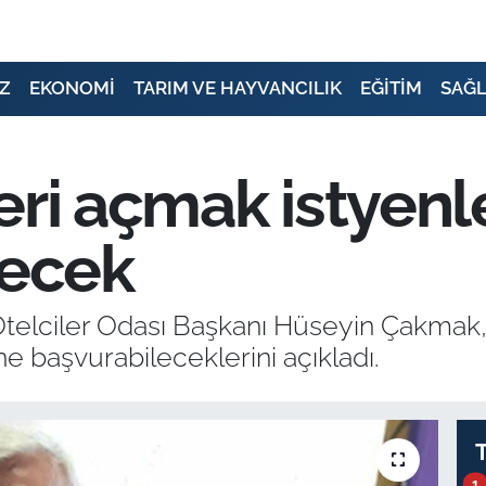
Z
EKONOMİ
TARIM VE HAYVANCILIK
EĞİTİM
SAĞL
eri açmak istyenl
lecek
telciler Odası Başkanı Hüseyin Çakmak, 
 başvurabileceklerini açıkladı.
1