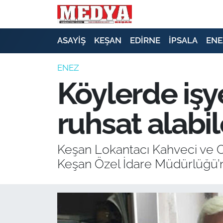
KEŞAN
ASAYİŞ
KEŞAN
EDİRNE
İPSALA
ENE
E-GAZETE
ENEZ
Köylerde işy
ASAYİŞ
ruhsat alabi
SİYASET
GÜNDEM
Keşan Lokantacı Kahveci ve O
Keşan Özel İdare Müdürlüğü’ne
EKONOMİ
SAĞLIK
EĞİTİM