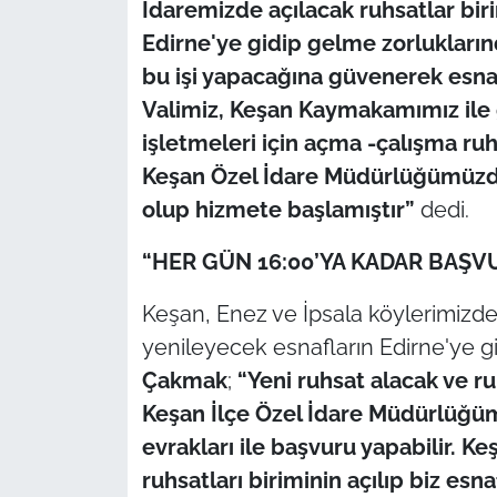
İdaremizde açılacak ruhsatlar biri
İş Dünyası
Edirne'ye gidip gelme zorlukların
Bilim Teknoloji
bu işi yapacağına güvenerek esnafl
Valimiz, Keşan Kaymakamımız ile
English News
işletmeleri için açma -çalışma ruhs
Keşan Özel İdare Müdürlüğümüzde 
Canlı Maç
olup hizmete başlamıştır”
dedi.
Finans
“HER GÜN 16:00’YA KADAR BAŞVU
Genel-A
Keşan, Enez ve İpsala köylerimizde i
yenileyecek esnafların Edirne'ye 
Gündem-Eğitim
Çakmak
;
“Yeni ruhsat alacak ve ru
Keşan İlçe Özel İdare Müdürlüğüm
evrakları ile başvuru yapabilir. 
ruhsatları biriminin açılıp biz es