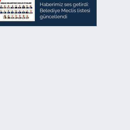
Haberimiz ses getirdi:
Belediye Meclis listesi
güncellendi