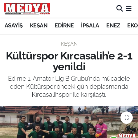
KEŞAN
ASAYİŞ
KEŞAN
EDİRNE
İPSALA
ENEZ
EKO
E-GAZETE
KEŞAN
Kültürspor Kırcasalih’e 2-1
ASAYİŞ
yenildi
SİYASET
Edirne 1. Amatör Lig B Grubu’nda mücadele
eden Kültürspor,önceki gün deplasmanda
GÜNDEM
Kırcasalihspor ile karşılaştı.
EKONOMİ
SAĞLIK
EĞİTİM