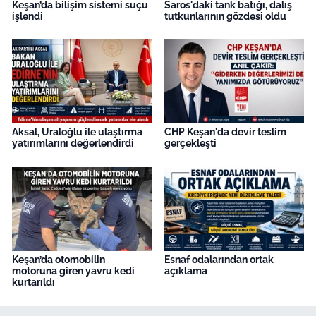
İş Dünyası
Keşan’da bilişim sistemi suçu
Saros'daki tank batığı, dalış
işlendi
tutkunlarının gözdesi oldu
Bilim Teknoloji
English News
Canlı Maç
Aksal, Uraloğlu ile ulaştırma
CHP Keşan'da devir teslim
yatırımlarını değerlendirdi
gerçekleşti
Finans
Genel-A
Gündem-Eğitim
Keşan’da otomobilin
Esnaf odalarından ortak
motoruna giren yavru kedi
açıklama
kurtarıldı