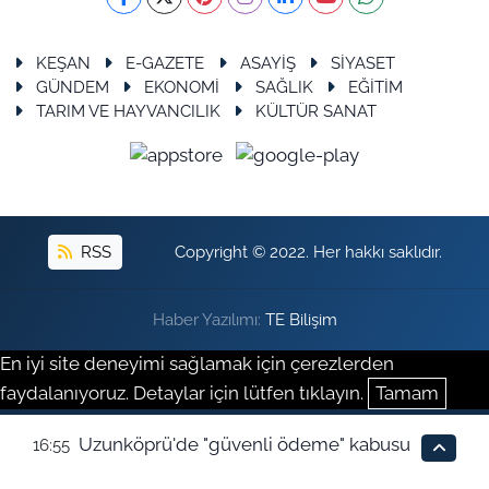
KEŞAN
E-GAZETE
ASAYİŞ
SİYASET
GÜNDEM
EKONOMİ
SAĞLIK
EĞİTİM
TARIM VE HAYVANCILIK
KÜLTÜR SANAT
RSS
Copyright © 2022. Her hakkı saklıdır.
Haber Yazılımı:
TE Bilişim
En iyi site deneyimi sağlamak için çerezlerden
faydalanıyoruz. Detaylar için lütfen tıklayın.
Tamam
Uzunköprü'de "güvenli ödeme" kabusu
16:55