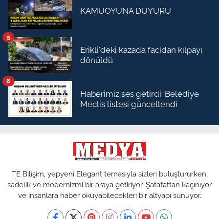
KAMUOYUNA DUYURU
5
Erikli'deki kazada facidan kılpayı
dönüldü
6
Haberimiz ses getirdi: Belediye
Meclis listesi güncellendi
TE Bilişim, yepyeni Elegant temasıyla sizleri buluştururken,
sadelik ve modernizmi bir araya getiriyor. Şatafattan kaçınıyor
ve insanlara haber okuyabilecekleri bir altyapı sunuyor.