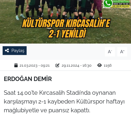
TARIM VE HAYVANCILIK
KÜLTÜR SANAT
RESMİ İLAN
Paylaş
-
+
A
A
SPOR
21.03.2023 - 09:21
29.11.2024 - 16:30
1156
YAŞAM
ERDOĞAN DEMİR
EDİRNE
Saat 14.00’te Kırcasalih Stadı’nda oynanan
TEKİRDAĞ
karşılaşmayı 2-1 kaybeden Kültürspor haftayı
mağlubiyetle ve puansız kapattı.
KIRKLARELİ
ÇANAKKALE