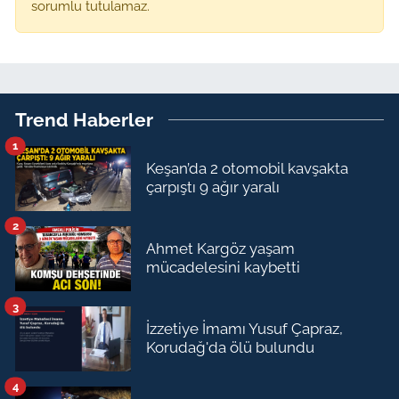
sorumlu tutulamaz.
Trend Haberler
1
Keşan’da 2 otomobil kavşakta
çarpıştı 9 ağır yaralı
2
Ahmet Kargöz yaşam
mücadelesini kaybetti
3
İzzetiye İmamı Yusuf Çapraz,
Korudağ'da ölü bulundu
4