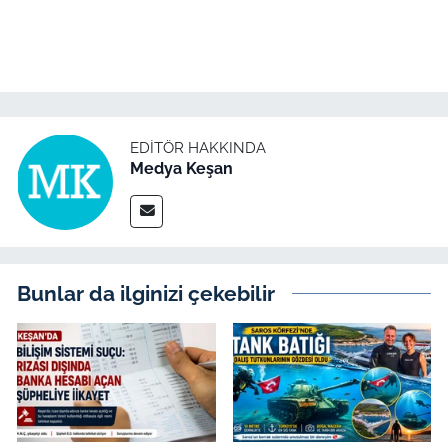
TÜRKİYE
Bölge
EDITÖR HAKKINDA
Güvenlik
Medya Keşan
Genel
Politika
Bunlar da ilginizi çekebilir
Flaş Haber
Dış Haberler
Magazin