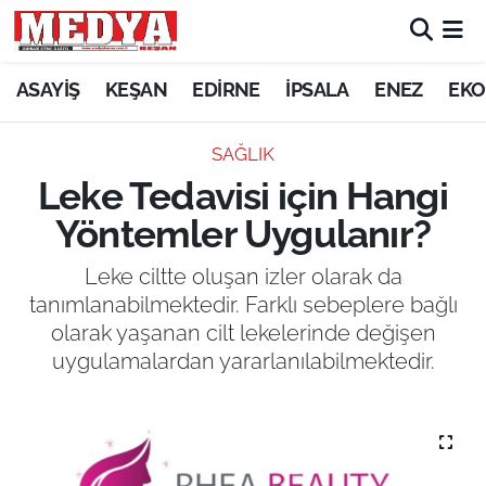
KEŞAN
ASAYİŞ
KEŞAN
EDİRNE
İPSALA
ENEZ
EKO
E-GAZETE
SAĞLIK
Leke Tedavisi için Hangi
ASAYİŞ
Yöntemler Uygulanır?
SİYASET
Leke ciltte oluşan izler olarak da
tanımlanabilmektedir. Farklı sebeplere bağlı
GÜNDEM
olarak yaşanan cilt lekelerinde değişen
uygulamalardan yararlanılabilmektedir.
EKONOMİ
SAĞLIK
EĞİTİM