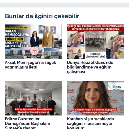
Bunlar da ilginizi çekebilir
Aksal, Memişoğlu'na sağlık
Dünya Hepatit Günü’nde
yatırımlarını iletti
bilgilendirme ve eğitim
çalışması
Edirne Gazeteciler
Karahan “Aşırı sıcaklarda
Derneği'nden Başhekim
sağlığınızı beslenmeyle
Şimşek'e ziyaret
koruyun”