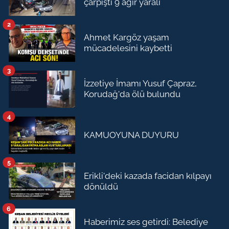
çarpıştı 9 ağır yaralı
2
Ahmet Kargöz yaşam
mücadelesini kaybetti
3
İzzetiye İmamı Yusuf Çapraz,
Korudağ'da ölü bulundu
4
KAMUOYUNA DUYURU
5
Erikli'deki kazada facidan kılpayı
dönüldü
6
Haberimiz ses getirdi: Belediye