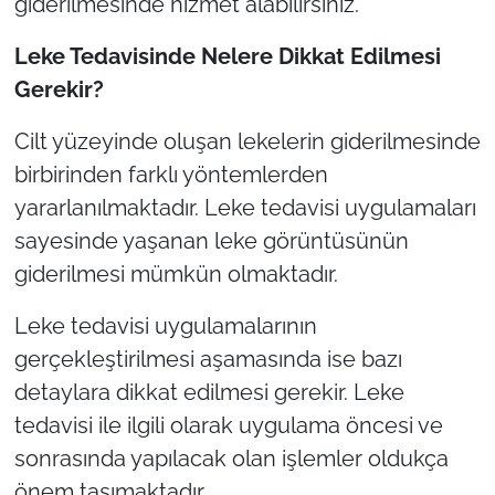
giderilmesinde hizmet alabilirsiniz.
İş Dünyası
Leke Tedavisinde Nelere Dikkat Edilmesi
Bilim Teknoloji
Gerekir?
English News
Cilt yüzeyinde oluşan lekelerin giderilmesinde
birbirinden farklı yöntemlerden
Canlı Maç
yararlanılmaktadır. Leke tedavisi uygulamaları
Finans
sayesinde yaşanan leke görüntüsünün
giderilmesi mümkün olmaktadır.
Genel-A
Leke tedavisi uygulamalarının
Gündem-Eğitim
gerçekleştirilmesi aşamasında ise bazı
detaylara dikkat edilmesi gerekir. Leke
tedavisi ile ilgili olarak uygulama öncesi ve
sonrasında yapılacak olan işlemler oldukça
önem taşımaktadır.