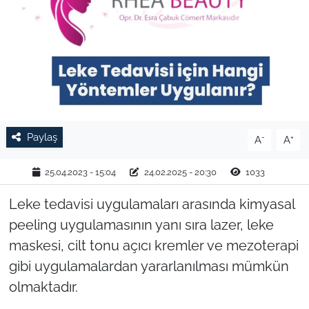
TARIM VE HAYVANCILIK
KÜLTÜR SANAT
RESMİ İLAN
SPOR
Paylaş
-
+
A
A
YAŞAM
25.04.2023 - 15:04
24.02.2025 - 20:30
1033
EDİRNE
Leke tedavisi uygulamaları arasında kimyasal
peeling uygulamasının yanı sıra lazer, leke
TEKİRDAĞ
maskesi, cilt tonu açıcı kremler ve mezoterapi
gibi uygulamalardan yararlanılması mümkün
KIRKLARELİ
olmaktadır.
ÇANAKKALE