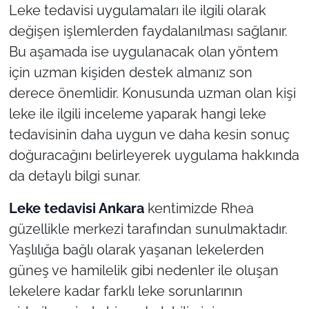
Leke tedavisi uygulamaları ile ilgili olarak
değişen işlemlerden faydalanılması sağlanır.
TÜRKİYE
Bu aşamada ise uygulanacak olan yöntem
Bölge
için uzman kişiden destek almanız son
derece önemlidir. Konusunda uzman olan kişi
Güvenlik
leke ile ilgili inceleme yaparak hangi leke
tedavisinin daha uygun ve daha kesin sonuç
Genel
doğuracağını belirleyerek uygulama hakkında
Politika
da detaylı bilgi sunar.
Leke tedavisi Ankara
kentimizde Rhea
Flaş Haber
güzellikle merkezi tarafından sunulmaktadır.
Dış Haberler
Yaşlılığa bağlı olarak yaşanan lekelerden
güneş ve hamilelik gibi nedenler ile oluşan
Magazin
lekelere kadar farklı leke sorunlarının