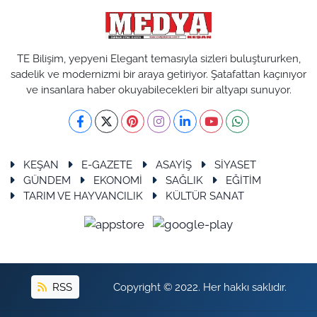
TE Bilişim, yepyeni Elegant temasıyla sizleri buluştururken,
sadelik ve modernizmi bir araya getiriyor. Şatafattan kaçınıyor
ve insanlara haber okuyabilecekleri bir altyapı sunuyor.
KEŞAN
E-GAZETE
ASAYİŞ
SİYASET
GÜNDEM
EKONOMİ
SAĞLIK
EĞİTİM
TARIM VE HAYVANCILIK
KÜLTÜR SANAT
RSS
Copyright © 2022. Her hakkı saklıdır.