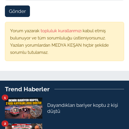
Gönder
Yorum yazarak
topluluk kurallarımızı
kabul etmiş
bulunuyor ve tüm sorumluluğu üstleniyorsunuz.
Yazılan yorumlardan MEDYA KEŞAN hiçbir şekilde
sorumlu tutulamaz.
Trend Haberler
1
Dayandıkları bariyer koptu 2 kişi
düştü
2