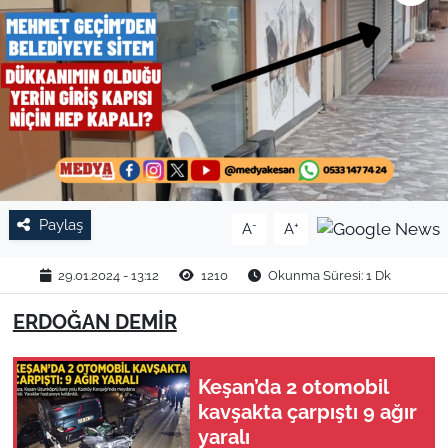
TARIM VE HAYVANCILIK
KÜLTÜR SANAT
RESMİ İLAN
SPOR
Paylaş
-
+
A
A
YAŞAM
29.01.2024 - 13:12
1210
Okunma Süresi: 1 Dk
EDİRNE
ERDOĞAN DEMİR
TEKİRDAĞ
Keşan’da 2 otomobil
KIRKLARELİ
kavşakta çarpıştı 9 ağır
yaralı
ÇANAKKALE