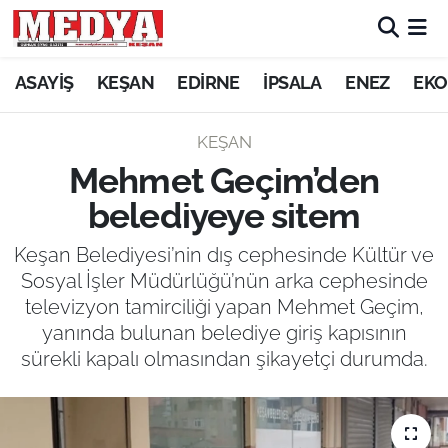
KEŞAN
ASAYİŞ
KEŞAN
EDİRNE
İPSALA
ENEZ
EKO
E-GAZETE
KEŞAN
Mehmet Geçim’den
ASAYİŞ
belediyeye sitem
SİYASET
Keşan Belediyesi’nin dış cephesinde Kültür ve
Sosyal İşler Müdürlüğü’nün arka cephesinde
GÜNDEM
televizyon tamirciliği yapan Mehmet Geçim,
yanında bulunan belediye giriş kapısının
EKONOMİ
sürekli kapalı olmasından şikayetçi durumda.
SAĞLIK
EĞİTİM