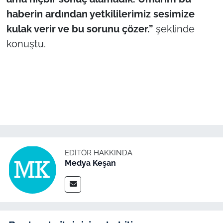
İş Dünyası
haberin ardından yetkililerimiz sesimize
kulak verir ve bu sorunu çözer.”
şeklinde
Bilim Teknoloji
konuştu.
English News
Canlı Maç
Finans
Genel-A
EDITÖR HAKKINDA
Gündem-Eğitim
Medya Keşan