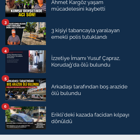
Ahmet Kargöz yaşam
mücadelesini kaybetti
3
3 kişiyi tabancayla yaralayan
emekli polis tutuklandı
4
İzzetiye İmamı Yusuf Çapraz,
Korudağ'da ölü bulundu
5
Arkadaşı tarafından boş arazide
ölü bulundu
6
Erikli'deki kazada facidan kılpayı
dönüldü