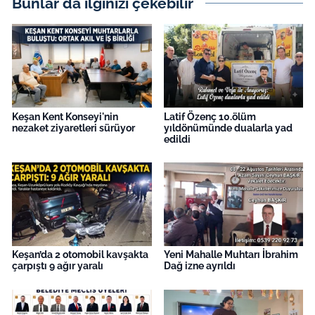
Bunlar da ilginizi çekebilir
Keşan Kent Konseyi'nin
Latif Özenç 10.ölüm
nezaket ziyaretleri sürüyor
yıldönümünde dualarla yad
edildi
Keşan’da 2 otomobil kavşakta
Yeni Mahalle Muhtarı İbrahim
çarpıştı 9 ağır yaralı
Dağ izne ayrıldı