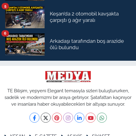
5
Keşan’da 2 otomobil kavşakta
çarpıştı 9 ağır yaralı
6
Arkadaşı tarafından boş arazide
ölü bulundu
TE Bilişim, yepyeni Elegant temasıyla sizleri buluştururken,
sadelik ve modernizmi bir araya getiriyor. Şatafattan kaçınıyor
ve insanlara haber okuyabilecekleri bir altyapı sunuyor.