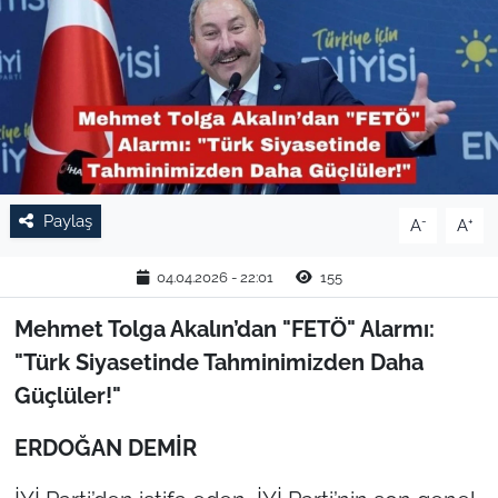
TARIM VE HAYVANCILIK
KÜLTÜR SANAT
RESMİ İLAN
SPOR
Paylaş
-
+
A
A
YAŞAM
04.04.2026 - 22:01
155
EDİRNE
Mehmet Tolga Akalın’dan "FETÖ" Alarmı:
"Türk Siyasetinde Tahminimizden Daha
TEKİRDAĞ
Güçlüler!"
KIRKLARELİ
ERDOĞAN DEMİR
ÇANAKKALE