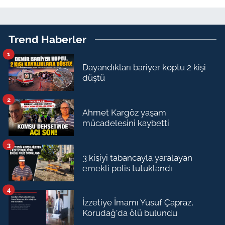
Trend Haberler
1
Dayandıkları bariyer koptu 2 kişi
düştü
2
Ahmet Kargöz yaşam
mücadelesini kaybetti
3
3 kişiyi tabancayla yaralayan
emekli polis tutuklandı
4
İzzetiye İmamı Yusuf Çapraz,
Korudağ'da ölü bulundu