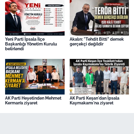
Yeni Parti İpsala İlçe
Akalın: "Tehdit Bitti" demek
Başkanlığı Yönetim Kurulu
gerçekçi değildir
belirlendi
AK Parti Heyetinden Mehmet
AK Parti Keşan'dan İpsala
Kerman’a ziyaret
Kaymakamı'na ziyaret