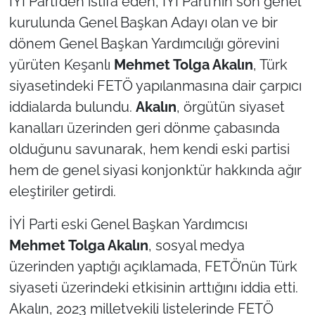
İYİ Parti’den istifa eden, İYİ Parti’nin son genel
kurulunda Genel Başkan Adayı olan ve bir
TÜRKİYE
dönem Genel Başkan Yardımcılığı görevini
yürüten Keşanlı
Mehmet Tolga Akalın
, Türk
Bölge
siyasetindeki FETÖ yapılanmasına dair çarpıcı
Güvenlik
iddialarda bulundu.
Akalın
, örgütün siyaset
kanalları üzerinden geri dönme çabasında
Genel
olduğunu savunarak, hem kendi eski partisi
hem de genel siyasi konjonktür hakkında ağır
Politika
eleştiriler getirdi.
Flaş Haber
İYİ Parti eski Genel Başkan Yardımcısı
Mehmet Tolga Akalın
, sosyal medya
Dış Haberler
üzerinden yaptığı açıklamada, FETÖ’nün Türk
Magazin
siyaseti üzerindeki etkisinin arttığını iddia etti.
Akalın, 2023 milletvekili listelerinde FETÖ