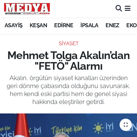
KEŞAN
ASAYİŞ
KEŞAN
EDİRNE
İPSALA
ENEZ
EKO
E-GAZETE
SİYASET
Mehmet Tolga Akalın’dan
ASAYİŞ
"FETÖ" Alarmı
SİYASET
Akalın, örgütün siyaset kanalları üzerinden
geri dönme çabasında olduğunu savunarak,
GÜNDEM
hem kendi eski partisi hem de genel siyasi
hakkında eleştiriler getirdi.
EKONOMİ
SAĞLIK
EĞİTİM