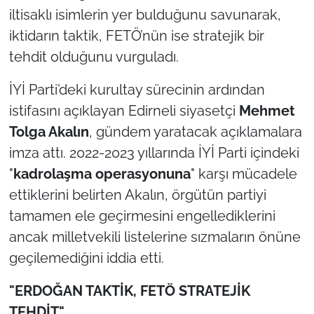
İş Dünyası
iltisaklı isimlerin yer bulduğunu savunarak,
iktidarın taktik, FETÖ’nün ise stratejik bir
Bilim Teknoloji
tehdit olduğunu vurguladı.
English News
İYİ Parti’deki kurultay sürecinin ardından
istifasını açıklayan Edirneli siyasetçi
Mehmet
Canlı Maç
Tolga Akalın
, gündem yaratacak açıklamalara
Finans
imza attı. 2022-2023 yıllarında İYİ Parti içindeki
"
kadrolaşma operasyonuna
" karşı mücadele
Genel-A
ettiklerini belirten Akalın, örgütün partiyi
tamamen ele geçirmesini engellediklerini
Gündem-Eğitim
ancak milletvekili listelerine sızmaların önüne
geçilemediğini iddia etti.
"ERDOĞAN TAKTİK, FETÖ STRATEJİK
TEHDİT"