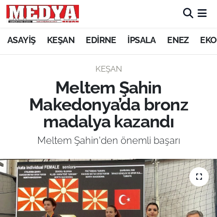
KEŞAN
ASAYİŞ
KEŞAN
EDİRNE
İPSALA
ENEZ
EKO
E-GAZETE
KEŞAN
Meltem Şahin
ASAYİŞ
Makedonya’da bronz
SİYASET
madalya kazandı
GÜNDEM
Meltem Şahin'den önemli başarı
EKONOMİ
SAĞLIK
EĞİTİM