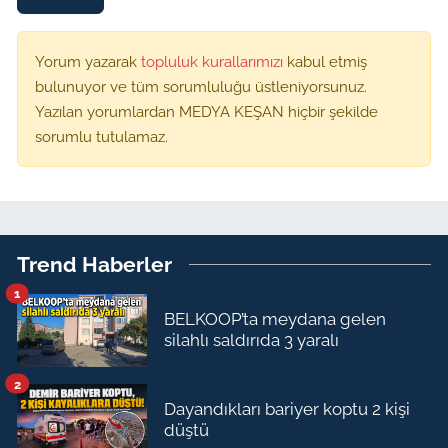
Yorum yazarak
topluluk kurallarımızı
kabul etmiş
bulunuyor ve tüm sorumluluğu üstleniyorsunuz.
Yazılan yorumlardan MEDYA KEŞAN hiçbir şekilde
sorumlu tutulamaz.
Trend Haberler
1
BELKOOP’ta meydana gelen
silahlı saldırıda 3 yaralı
2
Dayandıkları bariyer koptu 2 kişi
düştü