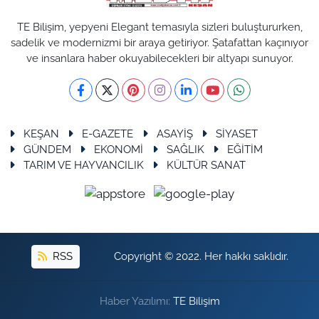
TE Bilişim, yepyeni Elegant temasıyla sizleri buluştururken,
sadelik ve modernizmi bir araya getiriyor. Şatafattan kaçınıyor
ve insanlara haber okuyabilecekleri bir altyapı sunuyor.
KEŞAN
E-GAZETE
ASAYİŞ
SİYASET
GÜNDEM
EKONOMİ
SAĞLIK
EĞİTİM
TARIM VE HAYVANCILIK
KÜLTÜR SANAT
RSS
Copyright © 2022. Her hakkı saklıdır.
Haber Yazılımı:
TE Bilişim