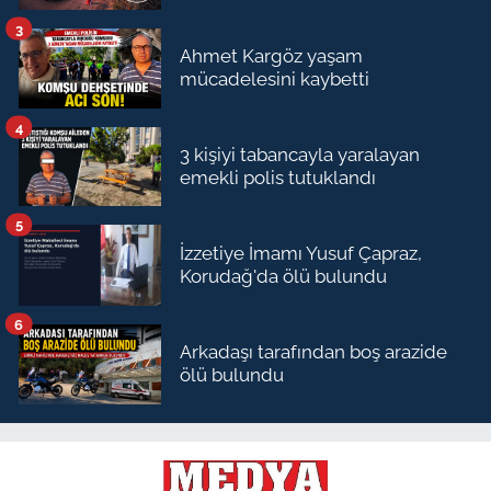
3
Ahmet Kargöz yaşam
mücadelesini kaybetti
4
3 kişiyi tabancayla yaralayan
emekli polis tutuklandı
5
İzzetiye İmamı Yusuf Çapraz,
Korudağ'da ölü bulundu
6
Arkadaşı tarafından boş arazide
ölü bulundu