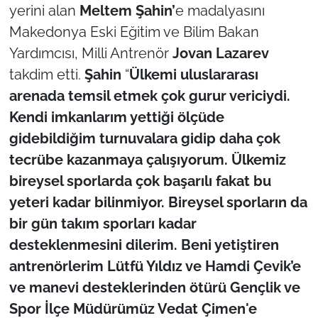
yerini alan
Meltem Şahin’
e madalyasını
Makedonya Eski Eğitim ve Bilim Bakan
TÜRKİYE
Yardımcısı, Milli Antrenör
Jovan Lazarev
Bölge
takdim etti.
Şahin
“
Ülkemi uluslararası
arenada temsil etmek çok gurur vericiydi.
Güvenlik
Kendi imkanlarım yettiği ölçüde
gidebildiğim turnuvalara gidip daha çok
Genel
tecrübe kazanmaya çalışıyorum. Ülkemiz
Politika
bireysel sporlarda çok başarılı fakat bu
yeteri kadar bilinmiyor. Bireysel sporların da
Flaş Haber
bir gün takım sporları kadar
desteklenmesini dilerim. Beni yetiştiren
Dış Haberler
antrenörlerim Lütfü Yıldız ve Hamdi Çevik’e
ve manevi desteklerinden ötürü Gençlik ve
Magazin
Spor İlçe Müdürümüz Vedat Çimen'e