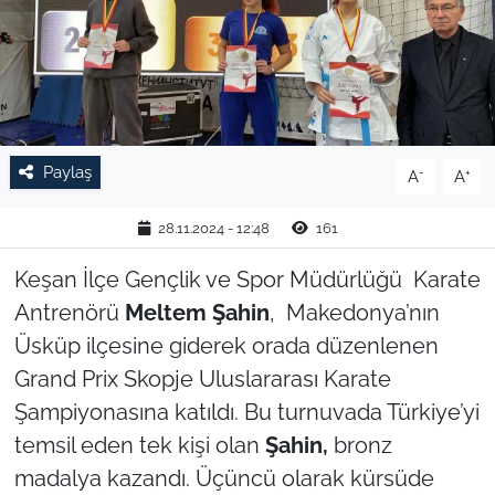
TARIM VE HAYVANCILIK
KÜLTÜR SANAT
RESMİ İLAN
Paylaş
-
+
A
A
SPOR
28.11.2024 - 12:48
161
YAŞAM
Keşan İlçe Gençlik ve Spor Müdürlüğü Karate
Antrenörü
Meltem Şahin
, Makedonya’nın
EDİRNE
Üsküp ilçesine giderek orada düzenlenen
Grand Prix Skopje Uluslararası Karate
TEKİRDAĞ
Şampiyonasına katıldı. Bu turnuvada Türkiye’yi
KIRKLARELİ
temsil eden tek kişi olan
Şahin,
bronz
madalya kazandı. Üçüncü olarak kürsüde
ÇANAKKALE