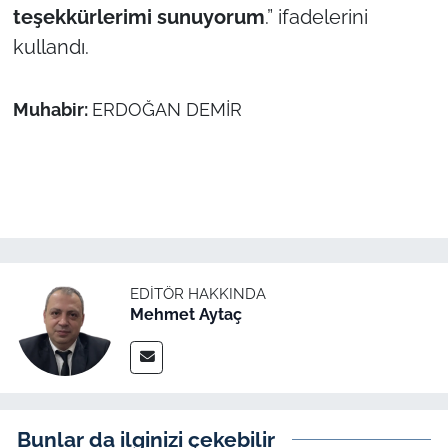
İş Dünyası
teşekkürlerimi sunuyorum
.” ifadelerini
kullandı.
Bilim Teknoloji
English News
Muhabir:
ERDOĞAN DEMİR
Canlı Maç
Finans
Genel-A
EDITÖR HAKKINDA
Gündem-Eğitim
Mehmet Aytaç
Bunlar da ilginizi çekebilir