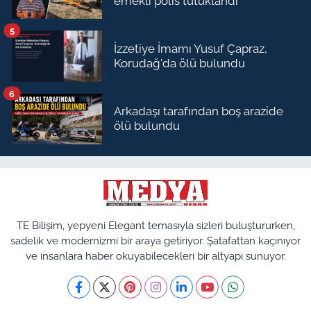
emekli polis tutuklandı
5
İzzetiye İmamı Yusuf Çapraz,
Korudağ'da ölü bulundu
6
Arkadaşı tarafından boş arazide
ölü bulundu
TE Bilişim, yepyeni Elegant temasıyla sizleri buluştururken,
sadelik ve modernizmi bir araya getiriyor. Şatafattan kaçınıyor
ve insanlara haber okuyabilecekleri bir altyapı sunuyor.