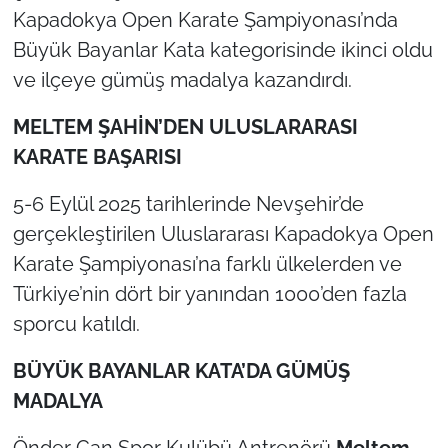
Kapadokya Open Karate Şampiyonası’nda
TÜRKİYE
Büyük Bayanlar Kata kategorisinde ikinci oldu
ve ilçeye gümüş madalya kazandırdı.
Bölge
MELTEM ŞAHİN’DEN ULUSLARARASI
Güvenlik
KARATE BAŞARISI
Genel
5-6 Eylül 2025 tarihlerinde Nevşehir’de
gerçekleştirilen Uluslararası Kapadokya Open
Politika
Karate Şampiyonası’na farklı ülkelerden ve
Türkiye’nin dört bir yanından 1000’den fazla
Flaş Haber
sporcu katıldı.
Dış Haberler
BÜYÜK BAYANLAR KATA’DA GÜMÜŞ
MADALYA
Magazin
Önder Can Spor Kulübü Antrenörü
Meltem