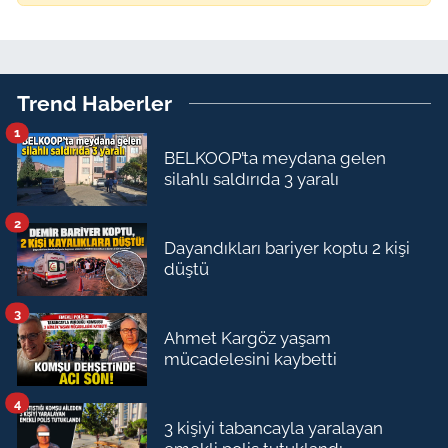
Trend Haberler
1
BELKOOP’ta meydana gelen
silahlı saldırıda 3 yaralı
2
Dayandıkları bariyer koptu 2 kişi
düştü
3
Ahmet Kargöz yaşam
mücadelesini kaybetti
4
3 kişiyi tabancayla yaralayan