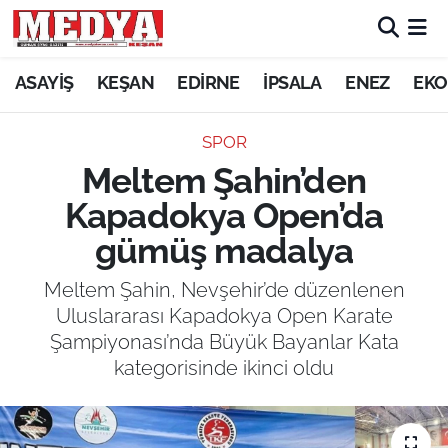
KEŞAN
ASAYİŞ
KEŞAN
EDİRNE
İPSALA
ENEZ
EKO
E-GAZETE
SPOR
Meltem Şahin’den
ASAYİŞ
Kapadokya Open’da
SİYASET
gümüş madalya
GÜNDEM
Meltem Şahin, Nevşehir’de düzenlenen
Uluslararası Kapadokya Open Karate
EKONOMİ
Şampiyonası’nda Büyük Bayanlar Kata
kategorisinde ikinci oldu
SAĞLIK
EĞİTİM