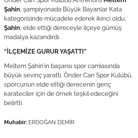
İş Dünyası
Şahin
, şampiyonada Büyük Bayanlar Kata
kategorisinde mücadele ederek ikinci oldu.
Bilim Teknoloji
Şahin
, elde ettiği dereceyle ilçeye gümüş
English News
madalya kazandırdı.
Canlı Maç
“İLÇEMİZE GURUR YAŞATTI”
Finans
Meltem Şahin’in başarısı spor camiasında
büyük sevinç yarattı. Önder Can Spor Kulübü,
Genel-A
sporcunun elde ettiği derecenin genç
karateciler için de örnek teşkil edeceğini
Gündem-Eğitim
belirtti.
Muhabir:
ERDOĞAN DEMİR