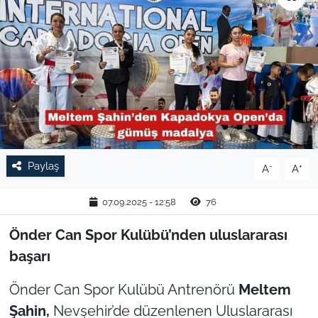
TARIM VE HAYVANCILIK
KÜLTÜR SANAT
RESMİ İLAN
SPOR
Paylaş
-
+
A
A
YAŞAM
07.09.2025 - 12:58
76
EDİRNE
Önder Can Spor Kulübü’nden uluslararası
TEKİRDAĞ
başarı
KIRKLARELİ
Önder Can Spor Kulübü Antrenörü
Meltem
Şahin,
Nevşehir’de düzenlenen Uluslararası
ÇANAKKALE