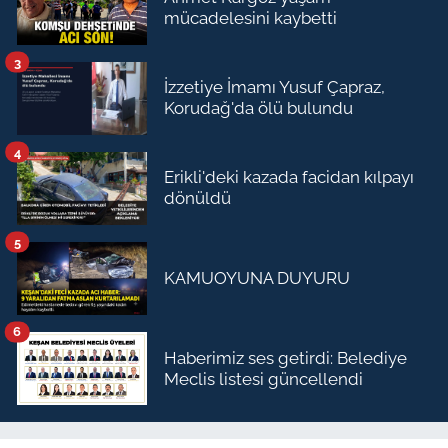
mücadelesini kaybetti
3
İzzetiye İmamı Yusuf Çapraz,
Korudağ'da ölü bulundu
4
Erikli'deki kazada facidan kılpayı
dönüldü
5
KAMUOYUNA DUYURU
6
Haberimiz ses getirdi: Belediye
Meclis listesi güncellendi