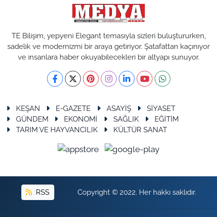
TE Bilişim, yepyeni Elegant temasıyla sizleri buluştururken,
sadelik ve modernizmi bir araya getiriyor. Şatafattan kaçınıyor
ve insanlara haber okuyabilecekleri bir altyapı sunuyor.
KEŞAN
E-GAZETE
ASAYİŞ
SİYASET
GÜNDEM
EKONOMİ
SAĞLIK
EĞİTİM
TARIM VE HAYVANCILIK
KÜLTÜR SANAT
RSS
Copyright © 2022. Her hakkı saklıdır.