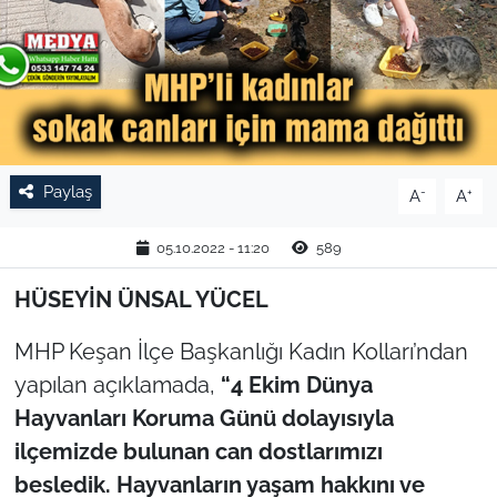
TARIM VE HAYVANCILIK
KÜLTÜR SANAT
RESMİ İLAN
Paylaş
-
+
A
A
SPOR
05.10.2022 - 11:20
589
YAŞAM
HÜSEYİN ÜNSAL YÜCEL
EDİRNE
MHP Keşan İlçe Başkanlığı Kadın Kolları’ndan
TEKİRDAĞ
yapılan açıklamada,
“4 Ekim Dünya
Hayvanları Koruma Günü dolayısıyla
KIRKLARELİ
ilçemizde bulunan can dostlarımızı
besledik. Hayvanların yaşam hakkını ve
ÇANAKKALE