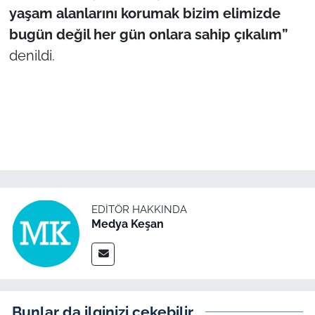
yaşam alanlarını korumak bizim elimizde
bugün değil her gün onlara sahip çıkalım”
TÜRKİYE
denildi.
Bölge
Güvenlik
Genel
Politika
EDITÖR HAKKINDA
Flaş Haber
Medya Keşan
Dış Haberler
Magazin
Bunlar da ilginizi çekebilir