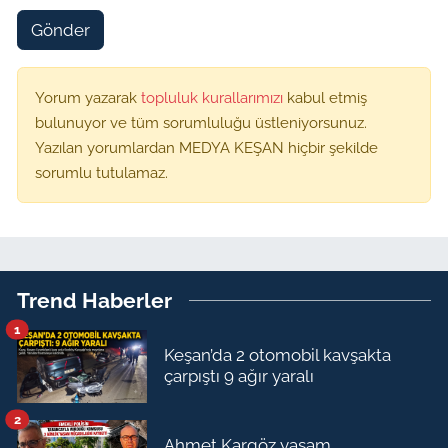
Gönder
Yorum yazarak
topluluk kurallarımızı
kabul etmiş
bulunuyor ve tüm sorumluluğu üstleniyorsunuz.
Yazılan yorumlardan MEDYA KEŞAN hiçbir şekilde
sorumlu tutulamaz.
Trend Haberler
1
Keşan’da 2 otomobil kavşakta
çarpıştı 9 ağır yaralı
2
Ahmet Kargöz yaşam