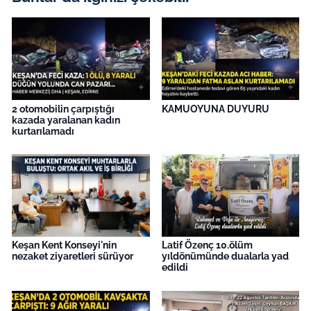
İş Dünyası
Bilim Teknoloji
English News
2 otomobilin çarpıştığı
KAMUOYUNA DUYURU
Canlı Maç
kazada yaralanan kadın
kurtarılamadı
Finans
Genel-A
Gündem-Eğitim
Keşan Kent Konseyi'nin
Latif Özenç 10.ölüm
nezaket ziyaretleri sürüyor
yıldönümünde dualarla yad
edildi