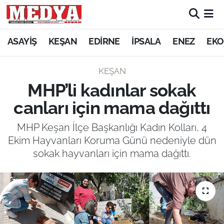
KEŞAN
ASAYİŞ
KEŞAN
EDİRNE
İPSALA
ENEZ
EKO
E-GAZETE
KEŞAN
MHP’li kadınlar sokak
ASAYİŞ
canları için mama dağıttı
SİYASET
MHP Keşan İlçe Başkanlığı Kadın Kolları, 4
Ekim Hayvanları Koruma Günü nedeniyle dün
GÜNDEM
sokak hayvanları için mama dağıttı.
EKONOMİ
SAĞLIK
EĞİTİM