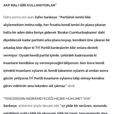
İş Dünyası
AKP MALI GİBİ KULLANIYORLAR”
Bilim Teknoloji
Daha sonra söz alan
Zafer Sarıkeçe
,
“Partisinin ismini bile
söylemekten imtina edip, her fırsatta kendi ismini ön plana çıkaran
English News
hatta bir adım daha ileriye giderek ‘Bırakın Cumhurbaşkanını’ dahi
diyebilecek kadar partisini arka plana koyup, kendisini öne çıkaran bir
Canlı Maç
arkadaş bize diyor ki ‘İYİ Partili kardeşlerim bile onlara destek
Finans
vermiyor.’ Oysaki kendi partisi içinde, çekirdek kadrosunda ki
insanların kendisine oy vermeyeceğini biliyorum. Sen önce kendi
Genel-A
içindeki insanların oylarını al, kendi tabanının oylarını al ondan sonra
gücün yetiyorsa İYİ Partili insanların oylarına talip olmayı kendine
Gündem-Eğitim
görev edinirsin ama tekeden süt çıkmaz.”
dedi.
“TENCERENİN İNDİREMEYECEĞİ HİÇBİR HÜKUMET YOK”
Sarıkeçe
, sözlerine şöyle devam etti:
“17 yıldır bir serüven, sonunda
geldiğimiz nokta bitik bir ekonomi, bitik bir tarım, tencerelerde ateş.