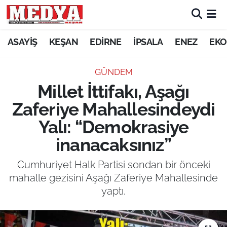
KEŞAN
ASAYİŞ
KEŞAN
EDİRNE
İPSALA
ENEZ
EKO
E-GAZETE
GÜNDEM
Millet İttifakı, Aşağı
ASAYİŞ
Zaferiye Mahallesindeydi
SİYASET
Yalı: “Demokrasiye
inanacaksınız”
GÜNDEM
Cumhuriyet Halk Partisi sondan bir önceki
EKONOMİ
mahalle gezisini Aşağı Zaferiye Mahallesinde
yaptı.
SAĞLIK
EĞİTİM