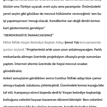
Sözüm ona Türkiye uçacak, evet uçtu ama şarampole. Önümüzdeki
yerel seçim gibi gözükse de mevcut hükümete vereceğimiz ‘sen bu
işi yapamıyorsun’ mesajı olacak. Kendilerine sarı değil direkt kırmızı
kart göstermemiz gerekiyor.”
“DEMOKRASİYE İNANACAKSINIZ”
Millet İttifakı Keşan Belediye Başkan Adayı
Şenol Yalı
konuşmasında
şunları söyledi:
“Projelerimizi artık uzun uzun anlatmayacağım. Farklı
mekanlarda altmışın üzerinde projeksiyon cihazıyla proje sunumları
yaptım. İnternet sitemiz üzerinde de hepsi mevcut oradan
görebilirsiniz.
Anket sonuçlarını gördükten sonra Cumhur İttifakı adayı bize çamur
atmaya başladı, üslubunu çirkinleştirdi. Üzerimdeki kırmızı kazağa bile
laf etti. Kampanya süreci başında dedi ki ‘Keşan belediye başkanlığı
koltuğuna ceketini koysan kazanırsın dönemi bitmiştir.’ Ben ceketimi
çıkarmışım ben bile bu sözüne inanmışım. Kendisi belediye birim