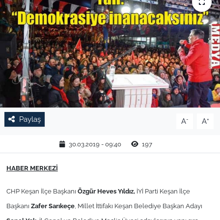
TARIM VE HAYVANCILIK
KÜLTÜR SANAT
RESMİ İLAN
SPOR
YAŞAM
Paylaş
-
+
A
A
EDİRNE
30.03.2019 - 09:40
197
TEKİRDAĞ
HABER MERKEZİ
CHP Keşan İlçe Başkanı
Özgür Heves Yıldız,
İYİ Parti Keşan İlçe
KIRKLARELİ
Başkanı
Zafer Sarıkeçe
, Millet İttifakı Keşan Belediye Başkan Adayı
ÇANAKKALE