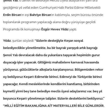
Şenol Yalı
, İl Genel ve Belediye Meclis Üyesi adaylarının yanı sıra
geçtiğimiz yıl vefat eden Cumhuriyet Halk Partisi Edirne Milletvekili
TÜRKİYE
Erdin Bircan
’ın eşi
Bahriye Bircan
’ın katılımıyla, seçim bürosu önünde
toplanılarak programın yapılacağı alana doğru yürüyüşe geçildi.
Bölge
Programda ilk konuşmayı
Özgür Heves Yıldız
yaptı.
Güvenlik
Yıldız
, şunları söyledi:
“Sizlerin desteğiyle Keşan sosyal
belediyecilikle yönetilmekte, bu bir bayrak yarışıydı artık bayrağı
Genel
Şenol Yalı devralacak daha da yukarılara taşıyarak hepimizin gurur
Politika
duyacağı işler yapacak. Gittiğimiz mahallelere karnaval havasında
yürüyoruz, gülücüklerle alkışlarla karşılanıyoruz. Bölgemizden rekor
Flaş Haber
oy bekliyoruz Keşan’ı Edirne’de birinci, Edirne’yi de Türkiye’de birinci
yapacağız. Kendi mesleklerinde kendilerini kanıtlamış, birbirinden
Dış Haberler
kıymetli yirmi beş tane belediye meclis üyesi adaylarımız var, beş yıl
Magazin
boyunca Keşan’ı yönetmeye talipler. Sizlerin desteklerini bekliyoruz.”
“MİLLİ EĞİTİM BAKANLIĞINA AİT MATERYALLERİ BİLE GÜNLERDİR,