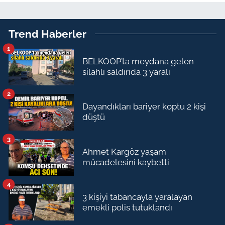
Trend Haberler
1
BELKOOP’ta meydana gelen
silahlı saldırıda 3 yaralı
2
Dayandıkları bariyer koptu 2 kişi
düştü
3
Ahmet Kargöz yaşam
mücadelesini kaybetti
4
3 kişiyi tabancayla yaralayan
emekli polis tutuklandı