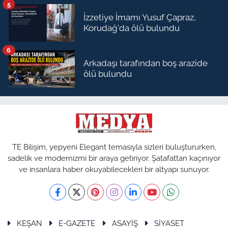
5
İzzetiye İmamı Yusuf Çapraz,
Korudağ'da ölü bulundu
6
Arkadaşı tarafından boş arazide
ölü bulundu
TE Bilişim, yepyeni Elegant temasıyla sizleri buluştururken,
sadelik ve modernizmi bir araya getiriyor. Şatafattan kaçınıyor
ve insanlara haber okuyabilecekleri bir altyapı sunuyor.
KEŞAN
E-GAZETE
ASAYİŞ
SİYASET