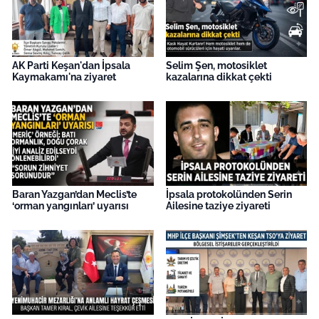
AK Parti Keşan'dan İpsala
Selim Şen, motosiklet
Kaymakamı'na ziyaret
kazalarına dikkat çekti
Baran Yazgan’dan Meclis’te
İpsala protokolünden Serin
‘orman yangınları’ uyarısı
Ailesine taziye ziyareti