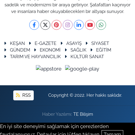
sadelik ve modernizmi bir araya getiriyor. Şatafattan kaçınıyor
ve insanlara haber okuyabilecekleri bir altyapı sunuyor.
KEŞAN
E-GAZETE
ASAYİŞ
SİYASET
GÜNDEM
EKONOMİ
SAĞLIK
EĞİTİM
TARIM VE HAYVANCILIK
KÜLTÜR SANAT
RSS
Copyright © 2022. Her hakkı saklıdır.
Haber Yazılımı:
TE Bilişim
En iyi site deneyimi sağlamak için çerezlerden
faydalanıyoruz. Detaylar için lütfen tıklayın.
Tamam