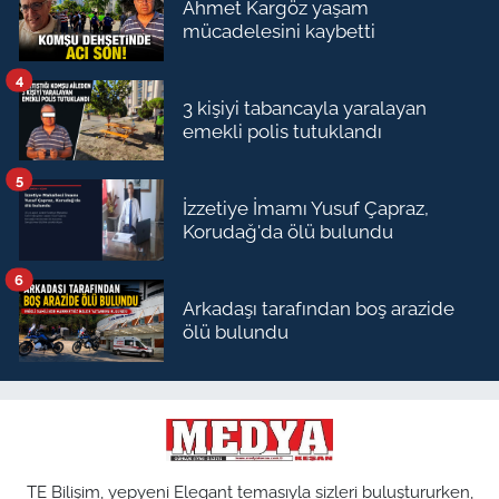
Ahmet Kargöz yaşam
mücadelesini kaybetti
4
3 kişiyi tabancayla yaralayan
emekli polis tutuklandı
5
İzzetiye İmamı Yusuf Çapraz,
Korudağ'da ölü bulundu
6
Arkadaşı tarafından boş arazide
ölü bulundu
TE Bilişim, yepyeni Elegant temasıyla sizleri buluştururken,