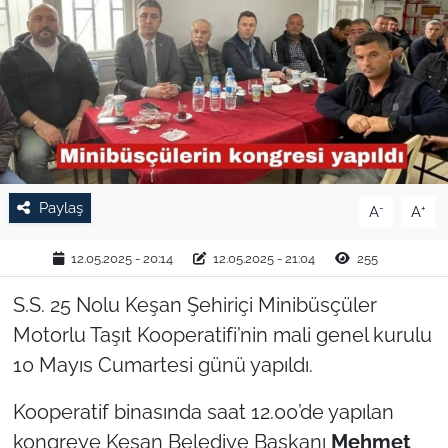
TARIM VE HAYVANCILIK
KÜLTÜR SANAT
RESMİ İLAN
SPOR
Paylaş
-
+
A
A
YAŞAM
12.05.2025 - 20:14
12.05.2025 - 21:04
255
EDİRNE
S.S. 25 Nolu Keşan Şehiriçi Minibüsçüler
Motorlu Taşıt Kooperatifi’nin mali genel kurulu
TEKİRDAĞ
10 Mayıs Cumartesi günü yapıldı.
KIRKLARELİ
Kooperatif binasında saat 12.00’de yapılan
kongreye Keşan Belediye Başkanı
Mehmet
ÇANAKKALE