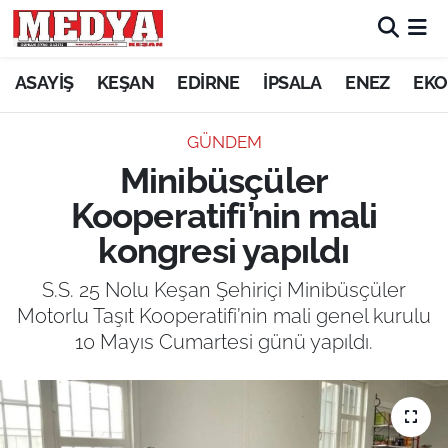
KEŞAN
ASAYİŞ
KEŞAN
EDİRNE
İPSALA
ENEZ
EKO
E-GAZETE
GÜNDEM
Minibüsçüler
ASAYİŞ
Kooperatifi’nin mali
SİYASET
kongresi yapıldı
GÜNDEM
S.S. 25 Nolu Keşan Şehiriçi Minibüsçüler
Motorlu Taşıt Kooperatifi’nin mali genel kurulu
EKONOMİ
10 Mayıs Cumartesi günü yapıldı.
SAĞLIK
EĞİTİM