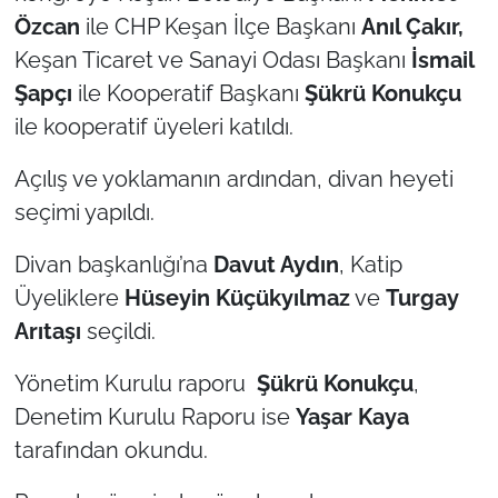
Özcan
ile CHP Keşan İlçe Başkanı
Anıl Çakır,
TÜRKİYE
Keşan Ticaret ve Sanayi Odası Başkanı
İsmail
Şapçı
ile Kooperatif Başkanı
Şükrü Konukçu
Bölge
ile kooperatif üyeleri katıldı.
Güvenlik
Açılış ve yoklamanın ardından, divan heyeti
seçimi yapıldı.
Genel
Divan başkanlığı’na
Davut Aydın
, Katip
Politika
Üyeliklere
Hüseyin Küçükyılmaz
ve
Turgay
Arıtaşı
seçildi.
Flaş Haber
Yönetim Kurulu raporu
Şükrü Konukçu
,
Dış Haberler
Denetim Kurulu Raporu ise
Yaşar Kaya
tarafından okundu.
Magazin