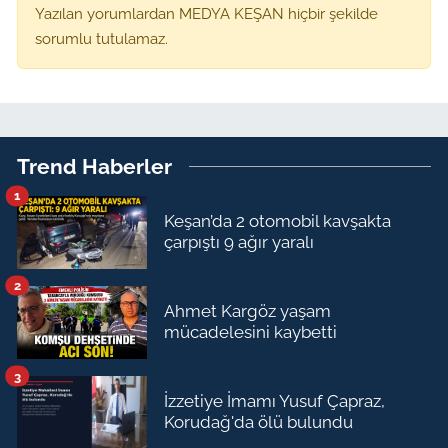
Yazılan yorumlardan MEDYA KEŞAN hiçbir şekilde
sorumlu tutulamaz.
Trend Haberler
1
Keşan’da 2 otomobil kavşakta
çarpıştı 9 ağır yaralı
2
Ahmet Kargöz yaşam
mücadelesini kaybetti
3
İzzetiye İmamı Yusuf Çapraz,
Korudağ'da ölü bulundu