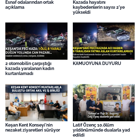
İş Dünyası
Esnaf odalarından ortak
Kazada hayatını
açıklama
kaybedenlerin sayısı 2'ye
yükseldi
Bilim Teknoloji
English News
Canlı Maç
2 otomobilin çarpıştığı
KAMUOYUNA DUYURU
Finans
kazada yaralanan kadın
kurtarılamadı
Genel-A
Gündem-Eğitim
Keşan Kent Konseyi'nin
Latif Özenç 10.ölüm
nezaket ziyaretleri sürüyor
yıldönümünde dualarla yad
edildi