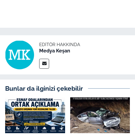
TÜRKİYE
Bölge
EDITÖR HAKKINDA
Güvenlik
Medya Keşan
Genel
Politika
Bunlar da ilginizi çekebilir
Flaş Haber
Dış Haberler
Magazin