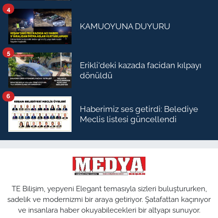
4
KAMUOYUNA DUYURU
5
Erikli'deki kazada facidan kılpayı
dönüldü
6
Haberimiz ses getirdi: Belediye
Meclis listesi güncellendi
TE Bilişim, yepyeni Elegant temasıyla sizleri buluştururken,
sadelik ve modernizmi bir araya getiriyor. Şatafattan kaçınıyor
ve insanlara haber okuyabilecekleri bir altyapı sunuyor.