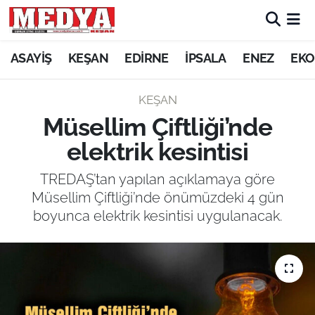
KEŞAN
ASAYİŞ
KEŞAN
EDİRNE
İPSALA
ENEZ
EKO
E-GAZETE
KEŞAN
Müsellim Çiftliği’nde
ASAYİŞ
elektrik kesintisi
SİYASET
TREDAŞ’tan yapılan açıklamaya göre
Müsellim Çiftliği’nde önümüzdeki 4 gün
GÜNDEM
boyunca elektrik kesintisi uygulanacak.
EKONOMİ
SAĞLIK
EĞİTİM