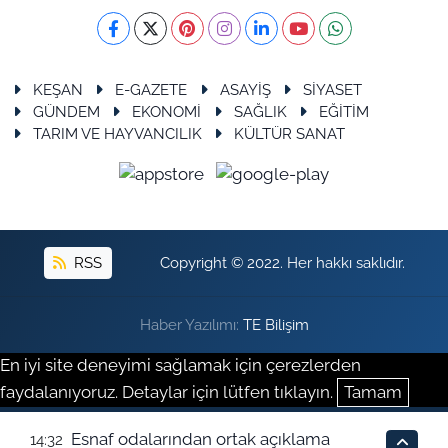
KEŞAN
E-GAZETE
ASAYİŞ
SİYASET
GÜNDEM
EKONOMİ
SAĞLIK
EĞİTİM
TARIM VE HAYVANCILIK
KÜLTÜR SANAT
RSS
Copyright © 2022. Her hakkı saklıdır.
Haber Yazılımı:
TE Bilişim
En iyi site deneyimi sağlamak için çerezlerden
faydalanıyoruz. Detaylar için lütfen tıklayın.
Tamam
Esnaf odalarından ortak açıklama
14:32