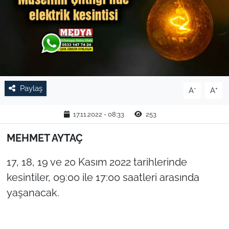
TARIM VE HAYVANCILIK
KÜLTÜR SANAT
RESMİ İLAN
Paylaş
-
+
A
A
SPOR
17.11.2022 - 08:33
253
YAŞAM
MEHMET AYTAÇ
EDİRNE
17, 18, 19 ve 20 Kasım 2022 tarihlerinde
TEKİRDAĞ
kesintiler, 09:00 ile 17:00 saatleri arasında
yaşanacak.
KIRKLARELİ
ÇANAKKALE