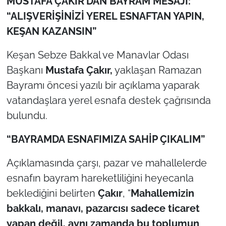
MUSTAFA ÇAKIR’DAN BAYRAM MESAJI:
“ALIŞVERİŞİNİZİ YEREL ESNAFTAN YAPIN,
TÜRKİYE
KEŞAN KAZANSIN”
Bölge
Keşan Sebze Bakkal ve Manavlar Odası
Başkanı
Mustafa Çakır,
yaklaşan Ramazan
Güvenlik
Bayramı öncesi yazılı bir açıklama yaparak
vatandaşlara yerel esnafa destek çağrısında
Genel
bulundu.
Politika
“BAYRAMDA ESNAFIMIZA SAHİP ÇIKALIM”
Flaş Haber
Açıklamasında çarşı, pazar ve mahallelerde
esnafın bayram hareketliliğini heyecanla
Dış Haberler
beklediğini belirten
Çakır
, “
Mahallemizin
Magazin
bakkalı, manavı, pazarcısı sadece ticaret
yapan değil, aynı zamanda bu toplumun