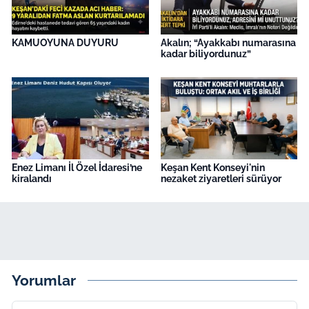
KAMUOYUNA DUYURU
Akalın; “Ayakkabı numarasına
kadar biliyordunuz”
Enez Limanı İl Özel İdaresi’ne
Keşan Kent Konseyi'nin
kiralandı
nezaket ziyaretleri sürüyor
Yorumlar