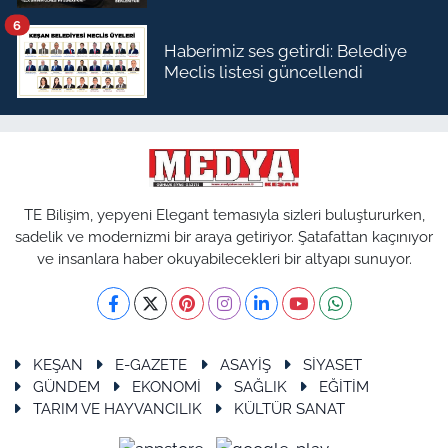
6
Haberimiz ses getirdi: Belediye
Meclis listesi güncellendi
TE Bilişim, yepyeni Elegant temasıyla sizleri buluştururken,
sadelik ve modernizmi bir araya getiriyor. Şatafattan kaçınıyor
ve insanlara haber okuyabilecekleri bir altyapı sunuyor.
KEŞAN
E-GAZETE
ASAYİŞ
SİYASET
GÜNDEM
EKONOMİ
SAĞLIK
EĞİTİM
TARIM VE HAYVANCILIK
KÜLTÜR SANAT