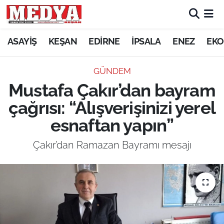
KEŞAN
ASAYİŞ
KEŞAN
EDİRNE
İPSALA
ENEZ
EKO
E-GAZETE
GÜNDEM
Mustafa Çakır’dan bayram
ASAYİŞ
çağrısı: “Alışverişinizi yerel
SİYASET
esnaftan yapın”
GÜNDEM
Çakır’dan Ramazan Bayramı mesajı
EKONOMİ
SAĞLIK
EĞİTİM