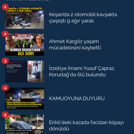
1
Keşan’da 2 otomobil kavşakta
çarpıştı 9 ağır yaralı
2
Ahmet Kargöz yaşam
mücadelesini kaybetti
3
İzzetiye İmamı Yusuf Çapraz,
Korudağ'da ölü bulundu
4
KAMUOYUNA DUYURU
5
Erikli'deki kazada facidan kılpayı
dönüldü