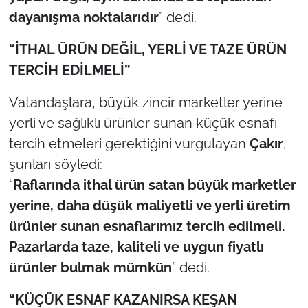
İş Dünyası
dayanışma noktalarıdır
” dedi.
Bilim Teknoloji
“İTHAL ÜRÜN DEĞİL, YERLİ VE TAZE ÜRÜN
TERCİH EDİLMELİ”
English News
Vatandaşlara, büyük zincir marketler yerine
Canlı Maç
yerli ve sağlıklı ürünler sunan küçük esnafı
tercih etmeleri gerektiğini vurgulayan
Çakır
,
Finans
şunları söyledi:
Genel-A
“
Raflarında ithal ürün satan büyük marketler
yerine, daha düşük maliyetli ve yerli üretim
Gündem-Eğitim
ürünler sunan esnaflarımız tercih edilmeli.
Pazarlarda taze, kaliteli ve uygun fiyatlı
ürünler bulmak mümkün
” dedi.
“KÜÇÜK ESNAF KAZANIRSA KEŞAN