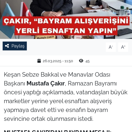
TARIM VE HAYVANCILIK
KÜLTÜR SANAT
RESMİ İLAN
Paylaş
-
+
A
A
SPOR
26.03.2025 - 11:50
45
YAŞAM
Keşan Sebze Bakkal ve Manavlar Odası
Başkanı
Mustafa Çakır
, Ramazan Bayramı
EDİRNE
öncesi yaptığı açıklamada, vatandaşları büyük
marketler yerine yerel esnaftan alışveriş
TEKİRDAĞ
yapmaya davet etti ve esnafın bayram
KIRKLARELİ
sevincine ortak olunmasını istedi.
ÇANAKKALE