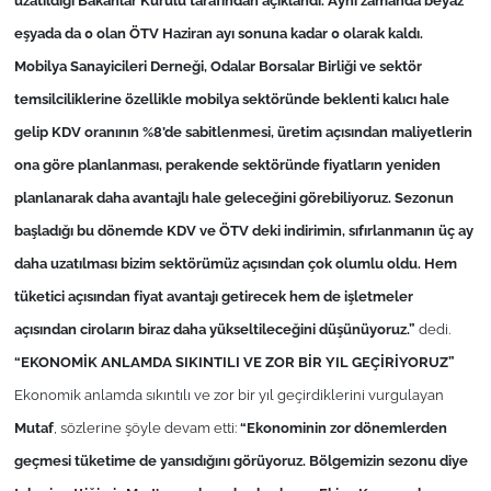
eşyada da 0 olan ÖTV Haziran ayı sonuna kadar 0 olarak kaldı.
TÜRKİYE
Mobilya Sanayicileri Derneği, Odalar Borsalar Birliği ve sektör
temsilciliklerine özellikle mobilya sektöründe beklenti kalıcı hale
Bölge
gelip KDV oranının %8’de sabitlenmesi, üretim açısından maliyetlerin
Güvenlik
ona göre planlanması, perakende sektöründe fiyatların yeniden
planlanarak daha avantajlı hale geleceğini görebiliyoruz. Sezonun
Genel
başladığı bu dönemde KDV ve ÖTV deki indirimin, sıfırlanmanın üç ay
daha uzatılması bizim sektörümüz açısından çok olumlu oldu. Hem
Politika
tüketici açısından fiyat avantajı getirecek hem de işletmeler
açısından ciroların biraz daha yükseltileceğini düşünüyoruz.”
dedi.
Flaş Haber
“EKONOMİK ANLAMDA SIKINTILI VE ZOR BİR YIL GEÇİRİYORUZ”
Dış Haberler
Ekonomik anlamda sıkıntılı ve zor bir yıl geçirdiklerini vurgulayan
Mutaf
, sözlerine şöyle devam etti:
“Ekonominin zor dönemlerden
Magazin
geçmesi tüketime de yansıdığını görüyoruz. Bölgemizin sezonu diye