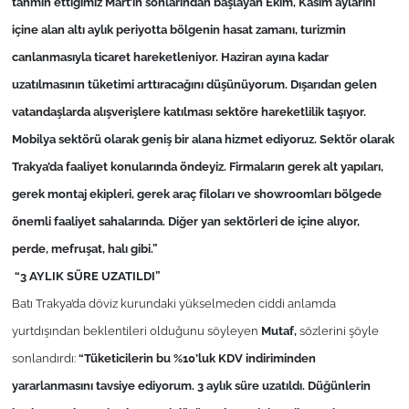
tahmin ettiğimiz Mart’ın sonlarından başlayan Ekim, Kasım aylarını
İş Dünyası
içine alan altı aylık periyotta bölgenin hasat zamanı, turizmin
Bilim Teknoloji
canlanmasıyla ticaret hareketleniyor. Haziran ayına kadar
uzatılmasının tüketimi arttıracağını düşünüyorum. Dışarıdan gelen
English News
vatandaşlarda alışverişlere katılması sektöre hareketlilik taşıyor.
Mobilya sektörü olarak geniş bir alana hizmet ediyoruz. Sektör olarak
Canlı Maç
Trakya’da faaliyet konularında öndeyiz. Firmaların gerek alt yapıları,
Finans
gerek montaj ekipleri, gerek araç filoları ve showroomları bölgede
önemli faaliyet sahalarında. Diğer yan sektörleri de içine alıyor,
Genel-A
perde, mefruşat, halı gibi.”
“3 AYLIK SÜRE UZATILDI”
Gündem-Eğitim
Batı Trakya’da döviz kurundaki yükselmeden ciddi anlamda
yurtdışından beklentileri olduğunu söyleyen
Mutaf,
sözlerini şöyle
sonlandırdı:
“Tüketicilerin bu %10’luk KDV indiriminden
yararlanmasını tavsiye ediyorum. 3 aylık süre uzatıldı. Düğünlerin