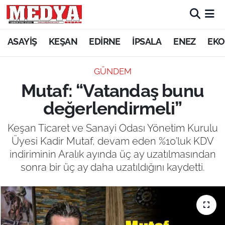
KEŞAN
ASAYİŞ
KEŞAN
EDİRNE
İPSALA
ENEZ
EKO
E-GAZETE
GÜNDEM
Mutaf: “Vatandaş bunu
ASAYİŞ
değerlendirmeli”
SİYASET
Keşan Ticaret ve Sanayi Odası Yönetim Kurulu
Üyesi Kadir Mutaf, devam eden %10’luk KDV
GÜNDEM
indiriminin Aralık ayında üç ay uzatılmasından
sonra bir üç ay daha uzatıldığını kaydetti.
EKONOMİ
SAĞLIK
EĞİTİM