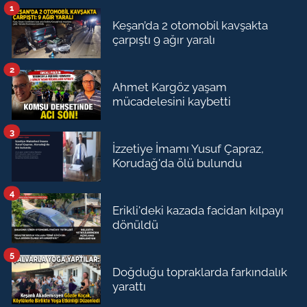
1
Keşan’da 2 otomobil kavşakta
çarpıştı 9 ağır yaralı
2
Ahmet Kargöz yaşam
mücadelesini kaybetti
3
İzzetiye İmamı Yusuf Çapraz,
Korudağ'da ölü bulundu
4
Erikli'deki kazada facidan kılpayı
dönüldü
5
Doğduğu topraklarda farkındalık
yarattı