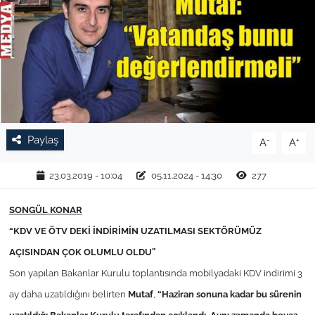
TARIM VE HAYVANCILIK
KÜLTÜR SANAT
RESMİ İLAN
SPOR
Paylaş
-
+
A
A
YAŞAM
23.03.2019 - 10:04
05.11.2024 - 14:30
277
EDİRNE
SONGÜL KONAR
“KDV VE ÖTV DEKİ İNDİRİMİN UZATILMASI SEKTÖRÜMÜZ
TEKİRDAĞ
AÇISINDAN ÇOK OLUMLU OLDU”
Son yapılan Bakanlar Kurulu toplantısında mobilyadaki KDV indirimi 3
KIRKLARELİ
ay daha uzatıldığını belirten
Mutaf
,
“Haziran sonuna kadar bu sürenin
ÇANAKKALE
uzatıldığı Bakanlar Kurulu tarafından açıklandı. Aynı zamanda beyaz