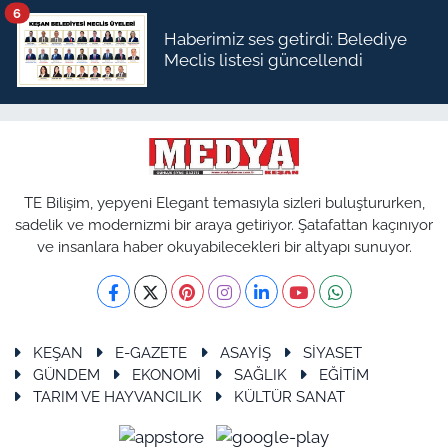
6
Haberimiz ses getirdi: Belediye
Meclis listesi güncellendi
TE Bilişim, yepyeni Elegant temasıyla sizleri buluştururken,
sadelik ve modernizmi bir araya getiriyor. Şatafattan kaçınıyor
ve insanlara haber okuyabilecekleri bir altyapı sunuyor.
KEŞAN
E-GAZETE
ASAYİŞ
SİYASET
GÜNDEM
EKONOMİ
SAĞLIK
EĞİTİM
TARIM VE HAYVANCILIK
KÜLTÜR SANAT