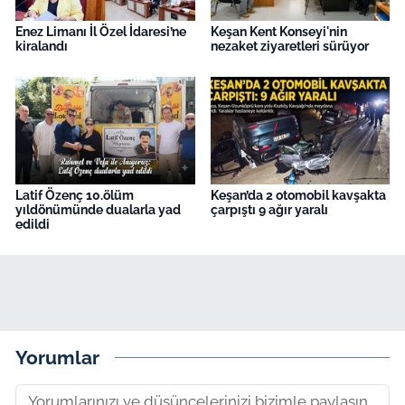
Enez Limanı İl Özel İdaresi’ne
Keşan Kent Konseyi'nin
kiralandı
nezaket ziyaretleri sürüyor
Latif Özenç 10.ölüm
Keşan’da 2 otomobil kavşakta
yıldönümünde dualarla yad
çarpıştı 9 ağır yaralı
edildi
Yorumlar