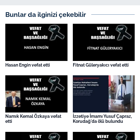
İş Dünyası
Bunlar da ilginizi çekebilir
Bilim Teknoloji
English News
Canlı Maç
Hasan Engin vefat etti
Fitnat Güleryakıcı vefat etti
Finans
Genel-A
Gündem-Eğitim
Namık Kemal Özkaya vefat
İzzetiye İmamı Yusuf Çapraz,
etti
Korudağ'da ölü bulundu