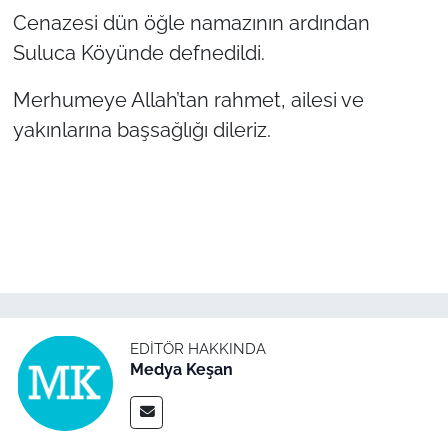
Cenazesi dün öğle namazının ardından
TÜRKİYE
Suluca Köyünde defnedildi.
Merhumeye Allah’tan rahmet, ailesi ve
Bölge
yakınlarına başsağlığı dileriz.
Güvenlik
Genel
Politika
Flaş Haber
EDITÖR HAKKINDA
Dış Haberler
Medya Keşan
Magazin