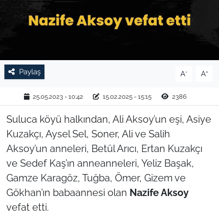
TARIM VE HAYVANCILIK
KÜLTÜR SANAT
RESMİ İLAN
Paylaş
-
+
A
A
SPOR
25.05.2023 - 10:42
15.02.2025 - 15:15
2386
YAŞAM
Suluca köyü halkından, Ali Aksoy’un eşi, Asiye
Kuzakçı, Aysel Sel, Soner, Ali ve Salih
EDİRNE
Aksoy’un anneleri, Betül Arıcı, Ertan Kuzakçı
ve Sedef Kaş’ın anneanneleri, Yeliz Başak,
TEKİRDAĞ
Gamze Karagöz, Tuğba, Ömer, Gizem ve
Gökhan’ın babaannesi olan
Nazife Aksoy
KIRKLARELİ
vefat etti.
ÇANAKKALE