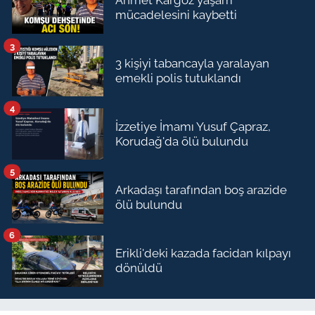
Ahmet Kargöz yaşam
mücadelesini kaybetti
3
3 kişiyi tabancayla yaralayan
emekli polis tutuklandı
4
İzzetiye İmamı Yusuf Çapraz,
Korudağ'da ölü bulundu
5
Arkadaşı tarafından boş arazide
ölü bulundu
6
Erikli'deki kazada facidan kılpayı
dönüldü