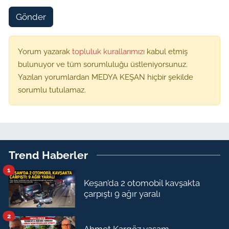
Gönder
Yorum yazarak
topluluk kurallarımızı
kabul etmiş
bulunuyor ve tüm sorumluluğu üstleniyorsunuz.
Yazılan yorumlardan MEDYA KEŞAN hiçbir şekilde
sorumlu tutulamaz.
Trend Haberler
1
Keşan’da 2 otomobil kavşakta
çarpıştı 9 ağır yaralı
2