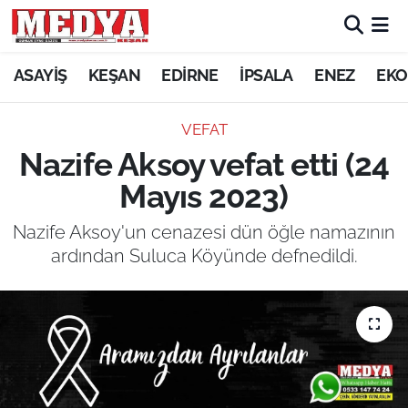
KEŞAN
ASAYİŞ
KEŞAN
EDİRNE
İPSALA
ENEZ
EKO
E-GAZETE
VEFAT
Nazife Aksoy vefat etti (24
ASAYİŞ
Mayıs 2023)
SİYASET
Nazife Aksoy'un cenazesi dün öğle namazının
ardından Suluca Köyünde defnedildi.
GÜNDEM
EKONOMİ
SAĞLIK
EĞİTİM