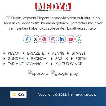
TE Bilişim, yepyeni Elegant temasıyla sizleri buluştururken,
sadelik ve modernizmi bir araya getiriyor. Şatafattan kaçınıyor
ve insanlara haber okuyabilecekleri bir altyapı sunuyor.
KEŞAN
E-GAZETE
ASAYİŞ
SİYASET
GÜNDEM
EKONOMİ
SAĞLIK
EĞİTİM
TARIM VE HAYVANCILIK
KÜLTÜR SANAT
RSS
Copyright © 2022. Her hakkı saklıdır.