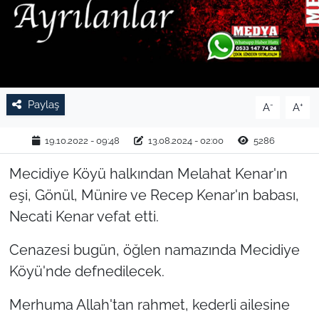
TARIM VE HAYVANCILIK
KÜLTÜR SANAT
RESMİ İLAN
Paylaş
-
+
A
A
SPOR
19.10.2022 - 09:48
13.08.2024 - 02:00
5286
YAŞAM
Mecidiye Köyü halkından Melahat Kenar'ın
eşi, Gönül, Münire ve Recep Kenar'ın babası,
EDİRNE
Necati Kenar vefat etti.
TEKİRDAĞ
Cenazesi bugün, öğlen namazında Mecidiye
Köyü'nde defnedilecek.
KIRKLARELİ
Merhuma Allah'tan rahmet, kederli ailesine
ÇANAKKALE