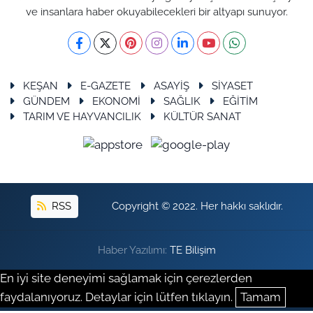
ve insanlara haber okuyabilecekleri bir altyapı sunuyor.
KEŞAN
E-GAZETE
ASAYİŞ
SİYASET
GÜNDEM
EKONOMİ
SAĞLIK
EĞİTİM
TARIM VE HAYVANCILIK
KÜLTÜR SANAT
RSS
Copyright © 2022. Her hakkı saklıdır.
Haber Yazılımı:
TE Bilişim
En iyi site deneyimi sağlamak için çerezlerden
faydalanıyoruz. Detaylar için lütfen tıklayın.
Tamam