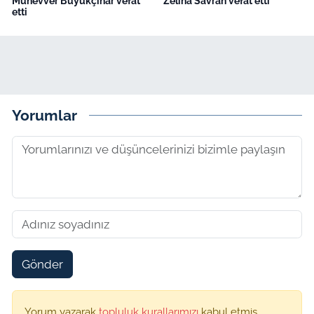
Münevver Büyükçınar vefat
Zeliha Savran vefat etti
etti
Yorumlar
Gönder
Yorum yazarak
topluluk kurallarımızı
kabul etmiş