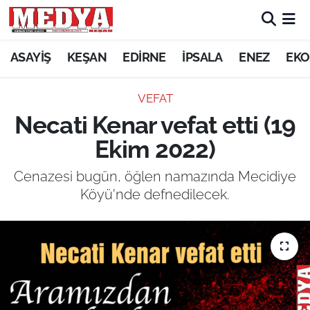
KEŞAN
ASAYİŞ
KEŞAN
EDİRNE
İPSALA
ENEZ
EKO
E-GAZETE
VEFAT
Necati Kenar vefat etti (19
ASAYİŞ
Ekim 2022)
SİYASET
Cenazesi bugün, öğlen namazında Mecidiye
Köyü'nde defnedilecek.
GÜNDEM
EKONOMİ
SAĞLIK
EĞİTİM