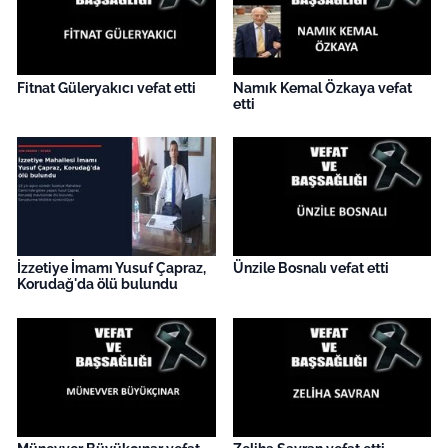
İş Dünyası
Bilim Teknoloji
Fitnat Güleryakıcı vefat etti
Namık Kemal Özkaya vefat
etti
English News
Canlı Maç
Finans
Genel-A
İzzetiye İmamı Yusuf Çapraz,
Ünzile Bosnalı vefat etti
Korudağ'da ölü bulundu
Gündem-Eğitim