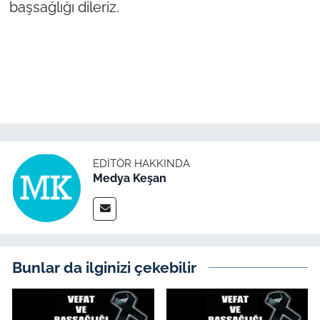
başsağlığı dileriz.
TÜRKİYE
Bölge
Güvenlik
Genel
EDITÖR HAKKINDA
Medya Keşan
Politika
Flaş Haber
Dış Haberler
Bunlar da ilginizi çekebilir
Magazin