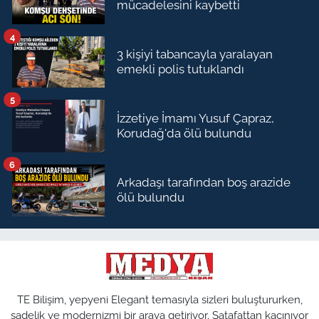
mücadelesini kaybetti
4
3 kişiyi tabancayla yaralayan
emekli polis tutuklandı
5
İzzetiye İmamı Yusuf Çapraz,
Korudağ'da ölü bulundu
6
Arkadaşı tarafından boş arazide
ölü bulundu
TE Bilişim, yepyeni Elegant temasıyla sizleri buluştururken,
sadelik ve modernizmi bir araya getiriyor. Şatafattan kaçınıyor