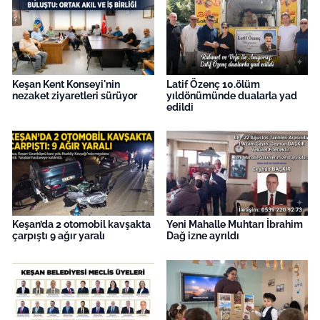
İş Dünyası
Bilim Teknoloji
English News
Keşan Kent Konseyi'nin
Latif Özenç 10.ölüm
nezaket ziyaretleri sürüyor
yıldönümünde dualarla yad
edildi
Canlı Maç
Finans
Genel-A
Gündem-Eğitim
Keşan’da 2 otomobil kavşakta
Yeni Mahalle Muhtarı İbrahim
çarpıştı 9 ağır yaralı
Dağ izne ayrıldı