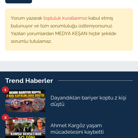
Yorum yazarak
topluluk kurallarımızı
kabul etmiş
bulunuyor ve tüm sorumluluğu üstleniyorsunuz.
Yazılan yorumlardan MEDYA KEŞAN hiçbir şekilde
sorumlu tutulamaz.
Trend Haberler
1
Dayandıkları bariyer koptu 2 kişi
düştü
2
Ahmet Kargöz yaşam
mücadelesini kaybetti