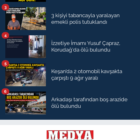
3
3 kişiyi tabancayla yaralayan
emekli polis tutuklandı
4
İzzetiye İmamı Yusuf Çapraz,
Korudağ'da ölü bulundu
5
Keşan’da 2 otomobil kavşakta
çarpıştı 9 ağır yaralı
6
Arkadaşı tarafından boş arazide
ölü bulundu