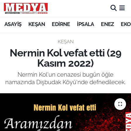
KEŞAN
ASAYİŞ
KEŞAN
EDİRNE
İPSALA
ENEZ
EKO
E-GAZETE
KEŞAN
Nermin Kol vefat etti (29
ASAYİŞ
Kasım 2022)
SİYASET
Nermin Kol'un cenazesi bugün öğle
namazında Dişbudak Köyü'nde defnedilecek.
GÜNDEM
EKONOMİ
SAĞLIK
EĞİTİM