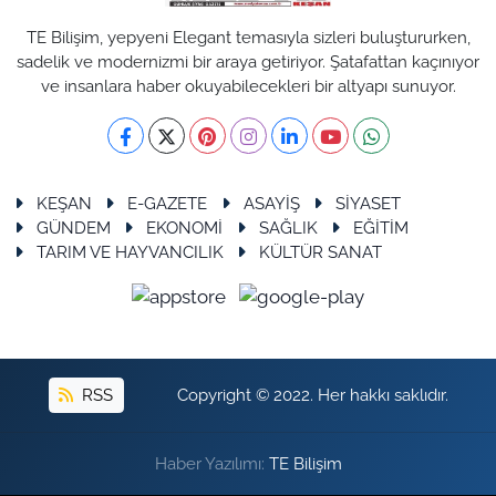
TE Bilişim, yepyeni Elegant temasıyla sizleri buluştururken,
sadelik ve modernizmi bir araya getiriyor. Şatafattan kaçınıyor
ve insanlara haber okuyabilecekleri bir altyapı sunuyor.
KEŞAN
E-GAZETE
ASAYİŞ
SİYASET
GÜNDEM
EKONOMİ
SAĞLIK
EĞİTİM
TARIM VE HAYVANCILIK
KÜLTÜR SANAT
RSS
Copyright © 2022. Her hakkı saklıdır.
Haber Yazılımı:
TE Bilişim