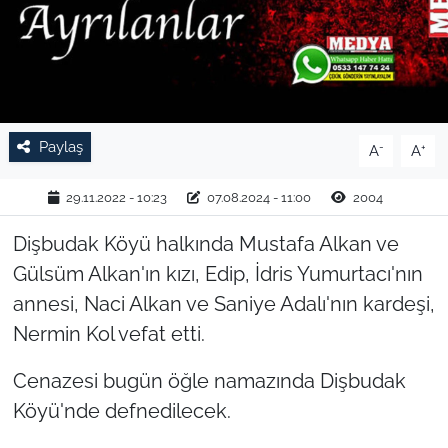
TARIM VE HAYVANCILIK
KÜLTÜR SANAT
RESMİ İLAN
Paylaş
-
+
A
A
SPOR
29.11.2022 - 10:23
07.08.2024 - 11:00
2004
YAŞAM
Dişbudak Köyü halkında Mustafa Alkan ve
Gülsüm Alkan'ın kızı, Edip, İdris Yumurtacı'nın
EDİRNE
annesi, Naci Alkan ve Saniye Adalı'nın kardeşi,
Nermin Kol vefat etti.
TEKİRDAĞ
Cenazesi bugün öğle namazında Dişbudak
KIRKLARELİ
Köyü'nde defnedilecek.
ÇANAKKALE