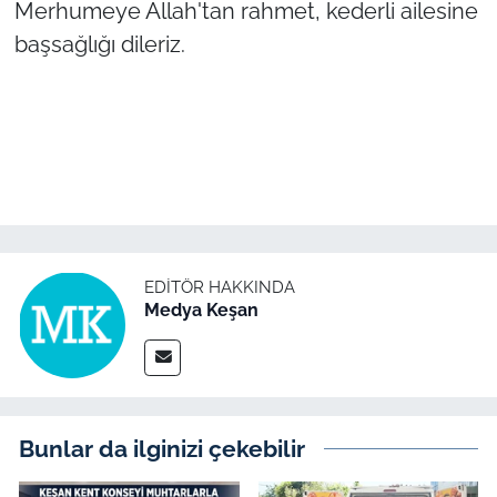
Merhumeye Allah'tan rahmet, kederli ailesine
başsağlığı dileriz.
TÜRKİYE
Bölge
Güvenlik
Genel
Politika
EDITÖR HAKKINDA
Medya Keşan
Flaş Haber
Dış Haberler
Bunlar da ilginizi çekebilir
Magazin