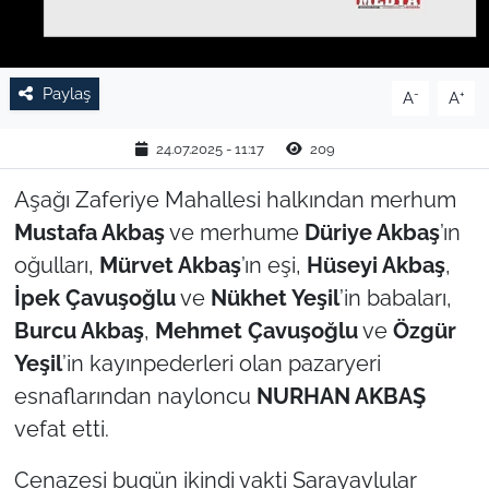
TARIM VE HAYVANCILIK
Paylaş
KÜLTÜR SANAT
-
+
A
A
RESMİ İLAN
24.07.2025 - 11:17
209
Aşağı Zaferiye Mahallesi halkından merhum
SPOR
Mustafa Akbaş
ve merhume
Düriye Akbaş
’ın
YAŞAM
oğulları,
Mürvet Akbaş
’ın eşi,
Hüseyi Akbaş
,
İpek Çavuşoğlu
ve
Nükhet Yeşil
’in babaları,
EDİRNE
Burcu Akbaş
,
Mehmet Çavuşoğlu
ve
Özgür
Yeşil
’in kayınpederleri olan pazaryeri
TEKİRDAĞ
esnaflarından nayloncu
NURHAN AKBAŞ
vefat etti.
KIRKLARELİ
Cenazesi bugün ikindi vakti Sarayavlular
ÇANAKKALE