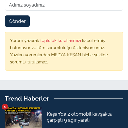
Gönder
Yorum yazarak
topluluk kurallarımızı
kabul etmiş
bulunuyor ve tüm sorumluluğu üstleniyorsunuz.
Yazılan yorumlardan MEDYA KEŞAN hiçbir şekilde
sorumlu tutulamaz.
Trend Haberler
1
Keşan’da 2 otomobil kavşakta
çarpıştı 9 ağır yaralı