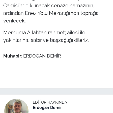
Camisi’nde kılınacak cenaze namazının
TÜRKİYE
ardından Enez Yolu Mezarlığı’nda toprağa
verilecek.
Bölge
Merhuma Allah’tan rahmet; ailesi ile
Güvenlik
yakınlarına, sabır ve başsağlığı dileriz.
Genel
Muhabir:
ERDOĞAN DEMİR
Politika
Flaş Haber
Dış Haberler
Magazin
EDITÖR HAKKINDA
Erdoğan Demir