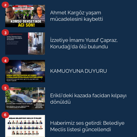
2
Ahmet Kargöz yaşam
mücadelesini kaybetti
3
İzzetiye İmamı Yusuf Çapraz,
Korudağ'da ölü bulundu
4
KAMUOYUNA DUYURU
5
Erikli'deki kazada facidan kılpayı
dönüldü
6
Haberimiz ses getirdi: Belediye
Meclis listesi güncellendi