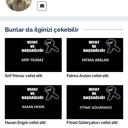
İş Dünyası
Bilim Teknoloji
Bunlar da ilginizi çekebilir
English News
Canlı Maç
Finans
Genel-A
Arif Yılmaz vefat etti
Fatma Arslan vefat etti
Gündem-Eğitim
Hasan Engin vefat etti
Fitnat Güleryakıcı vefat etti