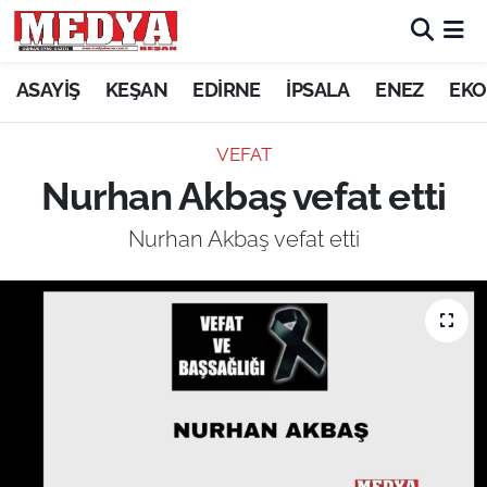
KEŞAN
ASAYİŞ
KEŞAN
EDİRNE
İPSALA
ENEZ
EKO
E-GAZETE
VEFAT
Nurhan Akbaş vefat etti
ASAYİŞ
Nurhan Akbaş vefat etti
SİYASET
GÜNDEM
EKONOMİ
SAĞLIK
EĞİTİM