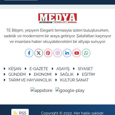
TE Bilişim, yepyeni Elegant temasıyla sizleri buluştururken,
sadelik ve modernizmi bir araya getiriyor. Şatafattan kaçınıyor
ve insanlara haber okuyabilecekleri bir altyapı sunuyor.
KEŞAN
E-GAZETE
ASAYİŞ
SİYASET
GÜNDEM
EKONOMİ
SAĞLIK
EĞİTİM
TARIM VE HAYVANCILIK
KÜLTÜR SANAT
RSS
Copyright © 2022. Her hakkı saklıdır.