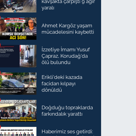
kavşakta çarpıştı 9 ağır
yaralı
Ahmet Kargöz yaşam
mücadelesini kaybetti
İzzetiye İmamı Yusuf
Çapraz, Korudağ'da
ölü bulundu
Erikli'deki kazada
facidan kılpayı
dönüldü
Doğduğu topraklarda
farkındalık yarattı
Haberimiz ses getirdi: