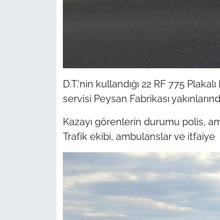
İş Dünyası
Bilim Teknoloji
English News
Canlı Maç
D.T.'nin kullandığı 22 RF 775 Plaka
servisi Peysan Fabrikası yakınlarınd
Finans
Kazayı görenlerin durumu polis, am
Genel-A
Trafik ekibi, ambulanslar ve itfaiye 
Gündem-Eğitim