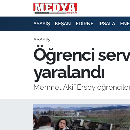
KEŞAN
ASAYİŞ
KEŞAN
EDİRNE
İPSALA
ENE
E-GAZETE
ASAYİŞ
Öğrenci servi
ASAYİŞ
yaralandı
SİYASET
GÜNDEM
Mehmet Akif Ersoy öğrencilerin
EKONOMİ
SAĞLIK
EĞİTİM