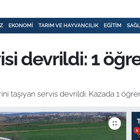
Z
EKONOMİ
TARIM VE HAYVANCILIK
EĞİTİM
SAĞL
si devrildi: 1 öğr
i taşıyan servis devrildi. Kazada 1 öğren
1