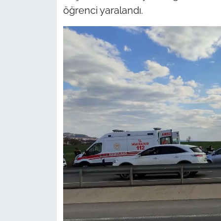
öğrenci yaralandı.
TÜRKİYE
Bölge
Güvenlik
Genel
Politika
Flaş Haber
Dış Haberler
Magazin