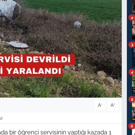
2
3
4
5
-
+
A
A
42
6
 bir öğrenci servisinin yaptığı kazada 1