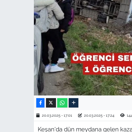
TARIM VE HAYVANCILIK
KÜLTÜR SANAT
RESMİ İLAN
SPOR
YAŞAM
EDİRNE
TEKİRDAĞ
KIRKLARELİ
20.03.2025 - 17:01
20.03.2025 - 17:24
14
Keşan'da dün meydana gelen kazada
ÇANAKKALE