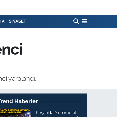
IK
SİYASET
enci
ci yaralandı.
Trend Haberler
Keşan’da 2 otomobil