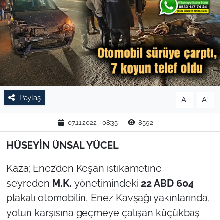
TARIM VE HAYVANCILIK
KÜLTÜR SANAT
RESMİ İLAN
SPOR
Paylaş
-
+
A
A
YAŞAM
07.11.2022 - 08:35
8592
EDİRNE
HÜSEYİN ÜNSAL YÜCEL
Kaza; Enez’den Keşan istikametine
TEKİRDAĞ
seyreden
M.K.
yönetimindeki
22 ABD 604
KIRKLARELİ
plakalı otomobilin, Enez Kavşağı yakınlarında,
yolun karşısına geçmeye çalışan küçükbaş
ÇANAKKALE