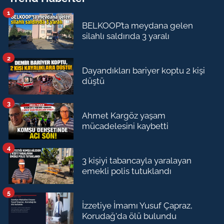
1
BELKOOP’ta meydana gelen
silahlı saldırıda 3 yaralı
2
Dayandıkları bariyer koptu 2 kişi
düştü
3
Ahmet Kargöz yaşam
mücadelesini kaybetti
4
3 kişiyi tabancayla yaralayan
emekli polis tutuklandı
5
İzzetiye İmamı Yusuf Çapraz,
Korudağ'da ölü bulundu