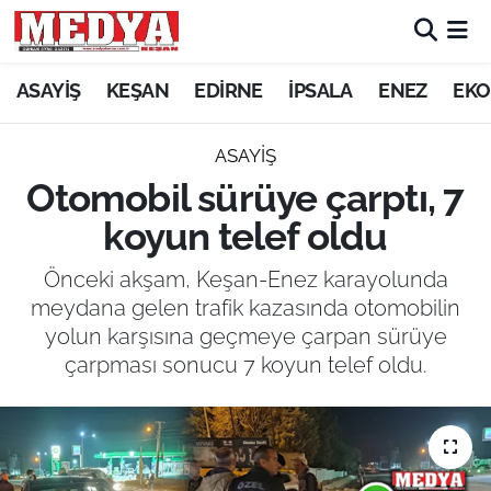
KEŞAN
ASAYİŞ
KEŞAN
EDİRNE
İPSALA
ENEZ
EKO
E-GAZETE
ASAYİŞ
Otomobil sürüye çarptı, 7
ASAYİŞ
koyun telef oldu
SİYASET
Önceki akşam, Keşan-Enez karayolunda
meydana gelen trafik kazasında otomobilin
GÜNDEM
yolun karşısına geçmeye çarpan sürüye
çarpması sonucu 7 koyun telef oldu.
EKONOMİ
SAĞLIK
EĞİTİM