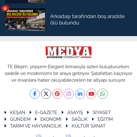
6
Arkadaşı tarafından boş arazide
ölü bulundu
TE Bilişim, yepyeni Elegant temasıyla sizleri buluştururken,
sadelik ve modernizmi bir araya getiriyor. Şatafattan kaçınıyor
ve insanlara haber okuyabilecekleri bir altyapı sunuyor.
KEŞAN
E-GAZETE
ASAYİŞ
SİYASET
GÜNDEM
EKONOMİ
SAĞLIK
EĞİTİM
TARIM VE HAYVANCILIK
KÜLTÜR SANAT