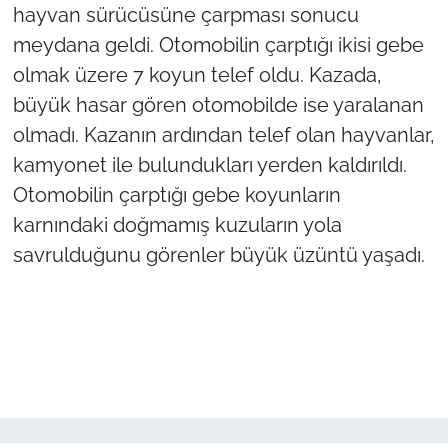
hayvan sürücüsüne çarpması sonucu
meydana geldi. Otomobilin çarptığı ikisi gebe
TÜRKİYE
olmak üzere 7 koyun telef oldu. Kazada,
Bölge
büyük hasar gören otomobilde ise yaralanan
olmadı. Kazanın ardından telef olan hayvanlar,
Güvenlik
kamyonet ile bulundukları yerden kaldırıldı.
Otomobilin çarptığı gebe koyunların
Genel
karnındaki doğmamış kuzuların yola
Politika
savrulduğunu görenler büyük üzüntü yaşadı.
Flaş Haber
Dış Haberler
Magazin