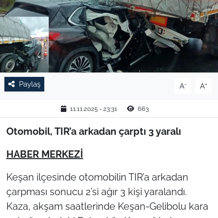
TARIM VE HAYVANCILIK
KÜLTÜR SANAT
RESMİ İLAN
Paylaş
-
+
A
A
SPOR
11.11.2025 - 23:31
663
YAŞAM
Otomobil, TIR’a arkadan çarptı 3 yaralı
EDİRNE
HABER MERKEZİ
TEKİRDAĞ
Keşan ilçesinde otomobilin TIR’a arkadan
çarpması sonucu 2’si ağır 3 kişi yaralandı.
KIRKLARELİ
Kaza, akşam saatlerinde Keşan-Gelibolu kara
ÇANAKKALE