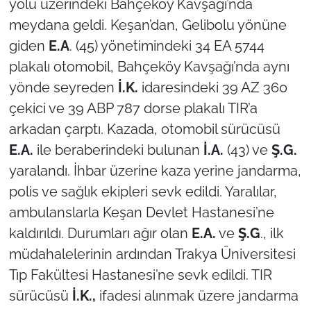
yolu üzerindeki Bahçeköy Kavşağı’nda
meydana geldi. Keşan’dan, Gelibolu yönüne
TÜRKİYE
giden
E.A
. (45) yönetimindeki 34 EA 5744
plakalı otomobil, Bahçeköy Kavşağı’nda aynı
Bölge
yönde seyreden
İ.K.
idaresindeki 39 AZ 360
Güvenlik
çekici ve 39 ABP 787 dorse plakalı TIR’a
arkadan çarptı. Kazada, otomobil sürücüsü
Genel
E.A.
ile beraberindeki bulunan
İ.A.
(43) ve
Ş.G.
yaralandı. İhbar üzerine kaza yerine jandarma,
Politika
polis ve sağlık ekipleri sevk edildi. Yaralılar,
Flaş Haber
ambulanslarla Keşan Devlet Hastanesi’ne
kaldırıldı. Durumları ağır olan
E.A.
ve
Ş.G
., ilk
Dış Haberler
müdahalelerinin ardından Trakya Üniversitesi
Tıp Fakültesi Hastanesi’ne sevk edildi. TIR
Magazin
sürücüsü
İ.K.,
ifadesi alınmak üzere jandarma