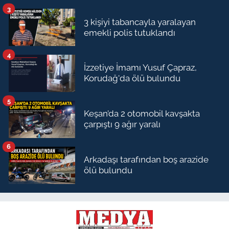
3
3 kişiyi tabancayla yaralayan
emekli polis tutuklandı
4
İzzetiye İmamı Yusuf Çapraz,
Korudağ'da ölü bulundu
5
Keşan’da 2 otomobil kavşakta
çarpıştı 9 ağır yaralı
6
Arkadaşı tarafından boş arazide
ölü bulundu