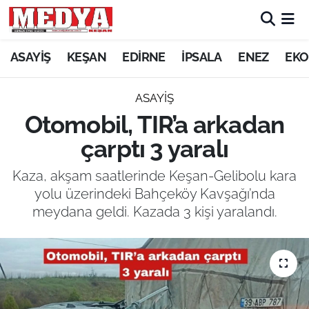
KEŞAN
ASAYİŞ
KEŞAN
EDİRNE
İPSALA
ENEZ
EKO
E-GAZETE
ASAYİŞ
Otomobil, TIR’a arkadan
ASAYİŞ
çarptı 3 yaralı
SİYASET
Kaza, akşam saatlerinde Keşan-Gelibolu kara
yolu üzerindeki Bahçeköy Kavşağı’nda
GÜNDEM
meydana geldi. Kazada 3 kişi yaralandı.
EKONOMİ
SAĞLIK
EĞİTİM