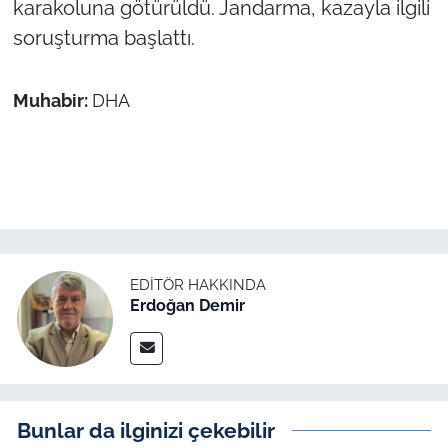
karakoluna götürüldü. Jandarma, kazayla ilgili
İş Dünyası
soruşturma başlattı.
Bilim Teknoloji
Muhabir:
DHA
English News
Canlı Maç
Finans
Genel-A
EDITÖR HAKKINDA
Erdoğan Demir
Gündem-Eğitim
Bunlar da ilginizi çekebilir