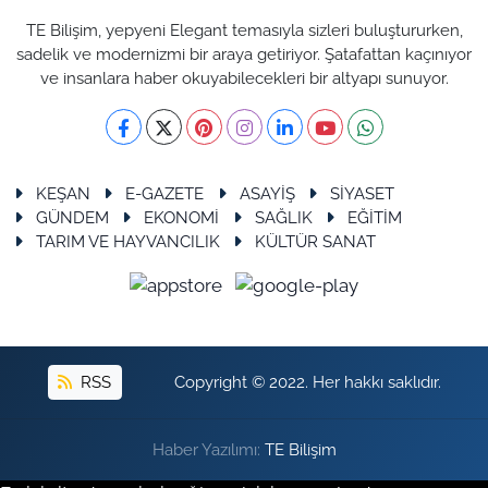
TE Bilişim, yepyeni Elegant temasıyla sizleri buluştururken,
sadelik ve modernizmi bir araya getiriyor. Şatafattan kaçınıyor
ve insanlara haber okuyabilecekleri bir altyapı sunuyor.
KEŞAN
E-GAZETE
ASAYİŞ
SİYASET
GÜNDEM
EKONOMİ
SAĞLIK
EĞİTİM
TARIM VE HAYVANCILIK
KÜLTÜR SANAT
RSS
Copyright © 2022. Her hakkı saklıdır.
Haber Yazılımı:
TE Bilişim