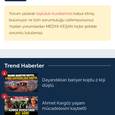
Yorum yazarak
topluluk kurallarımızı
kabul etmiş
bulunuyor ve tüm sorumluluğu üstleniyorsunuz.
Yazılan yorumlardan MEDYA KEŞAN hiçbir şekilde
sorumlu tutulamaz.
Trend Haberler
1
Dayandıkları bariyer koptu 2 kişi
düştü
2
Ahmet Kargöz yaşam
mücadelesini kaybetti