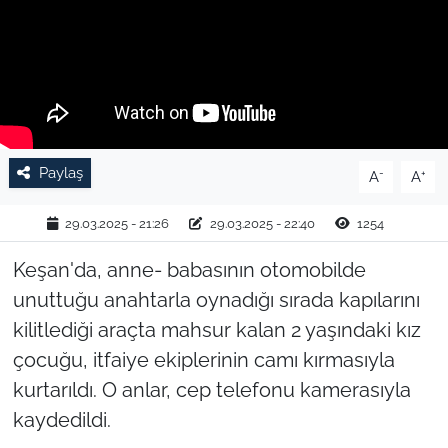
TARIM VE HAYVANCILIK
KÜLTÜR SANAT
RESMİ İLAN
Paylaş
-
+
A
A
SPOR
29.03.2025 - 21:26
29.03.2025 - 22:40
1254
YAŞAM
Keşan'da, anne- babasının otomobilde
EDİRNE
unuttuğu anahtarla oynadığı sırada kapılarını
kilitlediği araçta mahsur kalan 2 yaşındaki kız
TEKİRDAĞ
çocuğu, itfaiye ekiplerinin camı kırmasıyla
kurtarıldı. O anlar, cep telefonu kamerasıyla
KIRKLARELİ
kaydedildi.
ÇANAKKALE