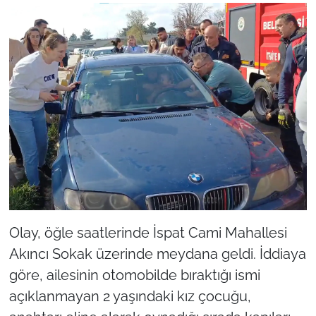
TÜRKİYE
Bölge
Güvenlik
Genel
Politika
Flaş Haber
Olay, öğle saatlerinde İspat Cami Mahallesi
Dış Haberler
Akıncı Sokak üzerinde meydana geldi. İddiaya
göre, ailesinin otomobilde bıraktığı ismi
Magazin
açıklanmayan 2 yaşındaki kız çocuğu,