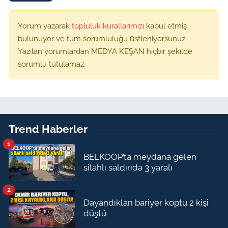
Yorum yazarak
topluluk kurallarımızı
kabul etmiş
bulunuyor ve tüm sorumluluğu üstleniyorsunuz.
Yazılan yorumlardan MEDYA KEŞAN hiçbir şekilde
sorumlu tutulamaz.
Trend Haberler
1
BELKOOP’ta meydana gelen
silahlı saldırıda 3 yaralı
2
Dayandıkları bariyer koptu 2 kişi
düştü