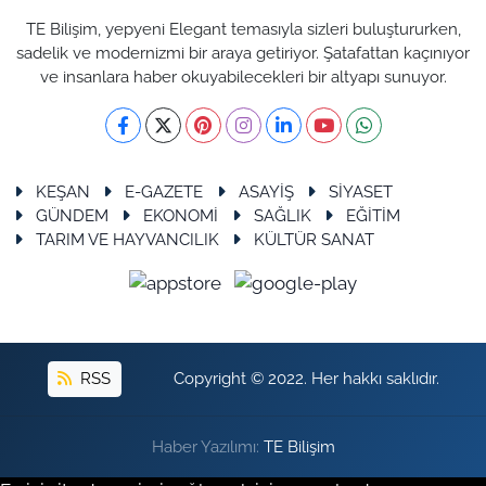
TE Bilişim, yepyeni Elegant temasıyla sizleri buluştururken,
sadelik ve modernizmi bir araya getiriyor. Şatafattan kaçınıyor
ve insanlara haber okuyabilecekleri bir altyapı sunuyor.
KEŞAN
E-GAZETE
ASAYİŞ
SİYASET
GÜNDEM
EKONOMİ
SAĞLIK
EĞİTİM
TARIM VE HAYVANCILIK
KÜLTÜR SANAT
RSS
Copyright © 2022. Her hakkı saklıdır.
Haber Yazılımı:
TE Bilişim