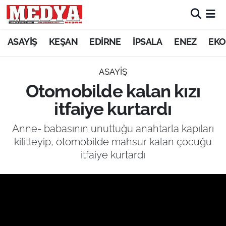
KEŞAN
ASAYİŞ
KEŞAN
EDİRNE
İPSALA
ENEZ
EKO
E-GAZETE
ASAYİŞ
Otomobilde kalan kızı
ASAYİŞ
itfaiye kurtardı
SİYASET
Anne- babasının unuttuğu anahtarla kapıları
kilitleyip, otomobilde mahsur kalan çocuğu
GÜNDEM
itfaiye kurtardı
EKONOMİ
SAĞLIK
EĞİTİM