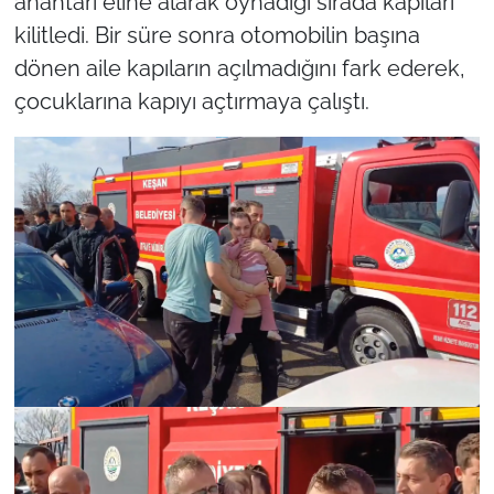
anahtarı eline alarak oynadığı sırada kapıları
İş Dünyası
kilitledi. Bir süre sonra otomobilin başına
Bilim Teknoloji
dönen aile kapıların açılmadığını fark ederek,
çocuklarına kapıyı açtırmaya çalıştı.
English News
Canlı Maç
Finans
Genel-A
Gündem-Eğitim