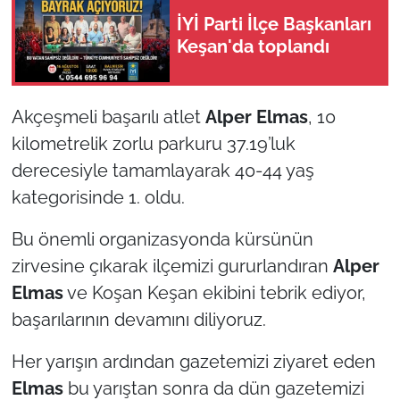
İş Dünyası
İYİ Parti İlçe Başkanları
Keşan'da toplandı
Bilim Teknoloji
English News
Akçeşmeli başarılı atlet
Alper Elmas
, 10
kilometrelik zorlu parkuru 37.19’luk
Canlı Maç
derecesiyle tamamlayarak 40-44 yaş
Finans
kategorisinde 1. oldu.
Genel-A
Bu önemli organizasyonda kürsünün
zirvesine çıkarak ilçemizi gururlandıran
Alper
Gündem-Eğitim
Elmas
ve Koşan Keşan ekibini tebrik ediyor,
başarılarının devamını diliyoruz.
Her yarışın ardından gazetemizi ziyaret eden
Elmas
bu yarıştan sonra da dün gazetemizi