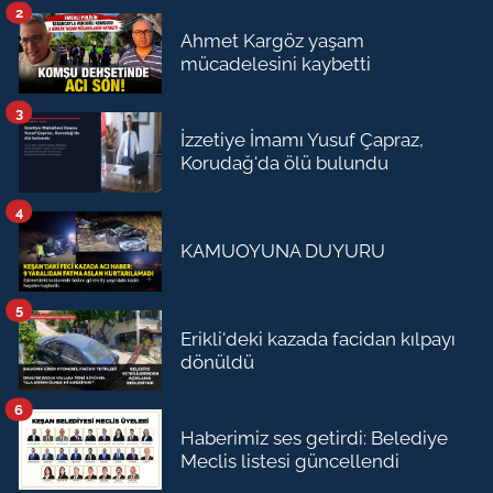
2
Ahmet Kargöz yaşam
mücadelesini kaybetti
3
İzzetiye İmamı Yusuf Çapraz,
Korudağ'da ölü bulundu
4
KAMUOYUNA DUYURU
5
Erikli'deki kazada facidan kılpayı
dönüldü
6
Haberimiz ses getirdi: Belediye
Meclis listesi güncellendi