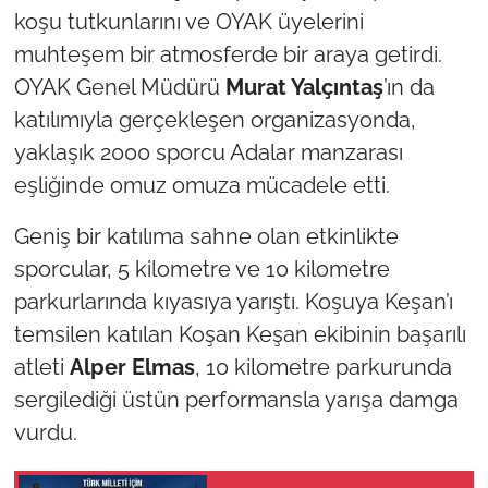
koşu tutkunlarını ve OYAK üyelerini
TÜRKİYE
muhteşem bir atmosferde bir araya getirdi.
OYAK Genel Müdürü
Murat Yalçıntaş
’ın da
Bölge
katılımıyla gerçekleşen organizasyonda,
yaklaşık 2000 sporcu Adalar manzarası
Güvenlik
eşliğinde omuz omuza mücadele etti.
Genel
Geniş bir katılıma sahne olan etkinlikte
sporcular, 5 kilometre ve 10 kilometre
Politika
parkurlarında kıyasıya yarıştı. Koşuya Keşan’ı
Flaş Haber
temsilen katılan Koşan Keşan ekibinin başarılı
atleti
Alper Elmas
, 10 kilometre parkurunda
Dış Haberler
sergilediği üstün performansla yarışa damga
vurdu.
Magazin