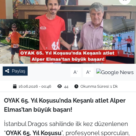
TARIM VE HAYVANCILIK
KÜLTÜR SANAT
RESMİ İLAN
SPOR
Paylaş
-
+
A
A
YAŞAM
16.06.2026 - 00:46
44
Okunma Süresi: 1 Dk
EDİRNE
OYAK 65. Yıl Koşusu’nda Keşanlı atlet Alper
TEKİRDAĞ
Elmas’tan büyük başarı!
KIRKLARELİ
İstanbul Dragos sahilinde ilk kez düzenlenen
“
OYAK 65. Yıl Koşusu
”, profesyonel sporcuları,
ÇANAKKALE