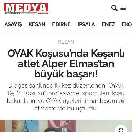
KEŞAN
ASAYİŞ
KEŞAN
EDİRNE
İPSALA
ENEZ
EKO
E-GAZETE
KEŞAN
OYAK Koşusu’nda Keşanlı
ASAYİŞ
atlet Alper Elmas’tan
SİYASET
büyük başarı!
GÜNDEM
Dragos sahilinde ilk kez düzenlenen “OYAK
65. Yıl Koşusu”, profesyonel sporcuları, koşu
EKONOMİ
tutkunlarını ve OYAK üyelerini muhteşem bir
atmosferde buluşturdu.
SAĞLIK
EĞİTİM