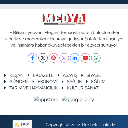
TE Bilişim, yepyeni Elegant temasıyla sizleri buluştururken,
sadelik ve modernizmi bir araya getiriyor. Şatafattan kaçınıyor
ve insanlara haber okuyabilecekleri bir altyapı sunuyor.
KEŞAN
E-GAZETE
ASAYİŞ
SİYASET
GÜNDEM
EKONOMİ
SAĞLIK
EĞİTİM
TARIM VE HAYVANCILIK
KÜLTÜR SANAT
RSS
Copyright © 2022. Her hakkı saklıdır.