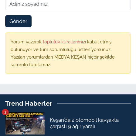
Gönder
Yorum yazarak
topluluk kurallarımızı
kabul etmiş
bulunuyor ve tüm sorumluluğu üstleniyorsunuz.
Yazılan yorumlardan MEDYA KEŞAN hiçbir şekilde
sorumlu tutulamaz.
Trend Haberler
1
Keşan’da 2 otomobil kavşakta
çarpıştı 9 ağır yaralı