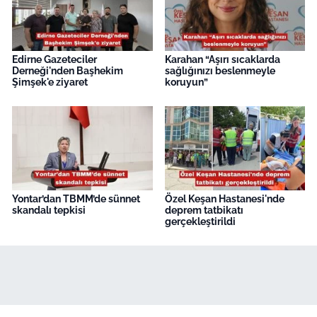
Edirne Gazeteciler
Karahan “Aşırı sıcaklarda
Derneği'nden Başhekim
sağlığınızı beslenmeyle
Şimşek'e ziyaret
koruyun”
Yontar’dan TBMM’de sünnet
Özel Keşan Hastanesi'nde
skandalı tepkisi
deprem tatbikatı
gerçekleştirildi