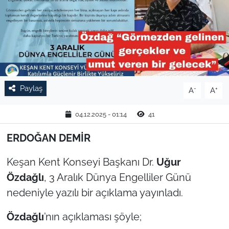
TARIM VE HAYVANCILIK
KÜLTÜR SANAT
RESMİ İLAN
Paylaş
-
+
A
A
SPOR
04.12.2025 - 01:14
41
YAŞAM
ERDOĞAN DEMİR
EDİRNE
Keşan Kent Konseyi Başkanı Dr.
Uğur
TEKİRDAĞ
Özdağlı
, 3 Aralık Dünya Engelliler Günü
nedeniyle yazılı bir açıklama yayınladı.
KIRKLARELİ
Özdağlı
’nın açıklaması şöyle;
ÇANAKKALE