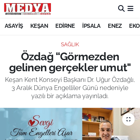
KEŞAN
ASAYİŞ
KEŞAN
EDİRNE
İPSALA
ENEZ
EKO
E-GAZETE
SAĞLIK
Özdağ “Görmezden
ASAYİŞ
gelinen gerçekler umut"
SİYASET
Keşan Kent Konseyi Başkanı Dr. Uğur Özdağlı,
3 Aralık Dünya Engelliler Günü nedeniyle
GÜNDEM
yazılı bir açıklama yayınladı.
EKONOMİ
SAĞLIK
EĞİTİM