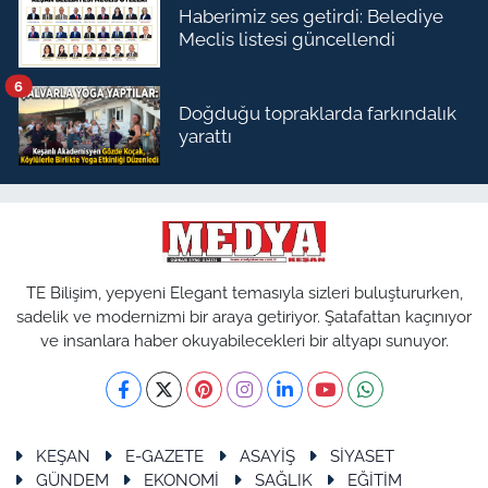
Haberimiz ses getirdi: Belediye
Meclis listesi güncellendi
6
Doğduğu topraklarda farkındalık
yarattı
TE Bilişim, yepyeni Elegant temasıyla sizleri buluştururken,
sadelik ve modernizmi bir araya getiriyor. Şatafattan kaçınıyor
ve insanlara haber okuyabilecekleri bir altyapı sunuyor.
KEŞAN
E-GAZETE
ASAYİŞ
SİYASET
GÜNDEM
EKONOMİ
SAĞLIK
EĞİTİM