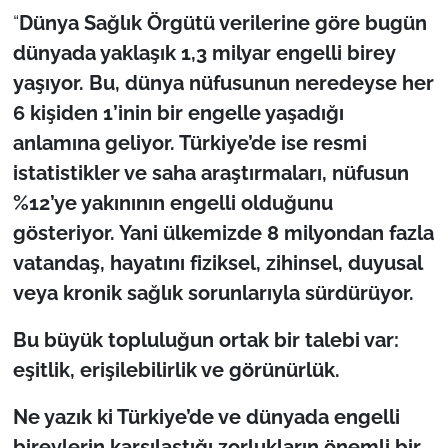
“
Dünya Sağlık Örgütü verilerine göre bugün
TÜRKİYE
dünyada yaklaşık 1,3 milyar engelli birey
yaşıyor. Bu, dünya nüfusunun neredeyse her
Bölge
6 kişiden 1’inin bir engelle yaşadığı
anlamına geliyor. Türkiye’de ise resmi
Güvenlik
istatistikler ve saha araştırmaları, nüfusun
Genel
%12’ye yakınının engelli olduğunu
gösteriyor. Yani ülkemizde 8 milyondan fazla
Politika
vatandaş, hayatını fiziksel, zihinsel, duyusal
veya kronik sağlık sorunlarıyla sürdürüyor.
Flaş Haber
Bu büyük topluluğun ortak bir talebi var:
Dış Haberler
eşitlik, erişilebilirlik ve görünürlük.
Magazin
Ne yazık ki Türkiye’de ve dünyada engelli
bireylerin karşılaştığı zorlukların önemli bir