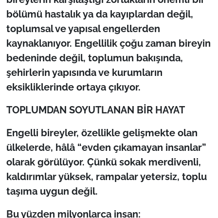
İş Dünyası
bölümü hastalık ya da kayıplardan değil,
toplumsal ve yapısal engellerden
Bilim Teknoloji
kaynaklanıyor. Engellilik çoğu zaman bireyin
English News
bedeninde değil, toplumun bakışında,
şehirlerin yapısında ve kurumların
Canlı Maç
eksikliklerinde ortaya çıkıyor.
Finans
TOPLUMDAN SOYUTLANAN BİR HAYAT
Genel-A
Engelli bireyler, özellikle gelişmekte olan
ülkelerde, hâlâ “evden çıkamayan insanlar”
Gündem-Eğitim
olarak görülüyor. Çünkü sokak merdivenli,
kaldırımlar yüksek, rampalar yetersiz, toplu
taşıma uygun değil.
Bu yüzden milyonlarca insan: