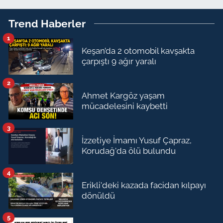
Trend Haberler
1
Keşan’da 2 otomobil kavşakta
çarpıştı 9 ağır yaralı
2
Ahmet Kargöz yaşam
mücadelesini kaybetti
3
İzzetiye İmamı Yusuf Çapraz,
Korudağ'da ölü bulundu
4
Erikli'deki kazada facidan kılpayı
dönüldü
5