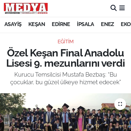
KEŞAN
ASAYİŞ
KEŞAN
EDİRNE
İPSALA
ENEZ
EKO
E-GAZETE
EĞİTİM
Özel Keşan Final Anadolu
ASAYİŞ
Lisesi 9. mezunlarını verdi
SİYASET
Kurucu Temsilcisi Mustafa Bezbaş: “Bu
çocuklar, bu güzel ülkeye hizmet edecek”
GÜNDEM
EKONOMİ
SAĞLIK
EĞİTİM