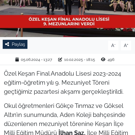
TARIM VE HAYVANCILIK
KÜLTÜR SANAT
RESMİ İLAN
Paylaş
-
+
A
A
SPOR
05.06.2024 - 13:27
10.02.2025 - 18:15
496
YAŞAM
Özel Keşan Final Anadolu Lisesi 2023-2024
eğitim-öğretim yılı 9. Mezuniyet Töreni
EDİRNE
geçtiğimiz pazartesi akşamı gerçekleştirildi.
TEKİRDAĞ
Okul öğretmenleri Gökçe Tınmaz ve Göksel
Altın’ın sunumunda, Aden Koleji bahçesinde
KIRKLARELİ
düzenlenen mezuniyet törenine Keşan İlçe
Milli Eğitim Müdürü
İlhan Saz,
İlçe Milli Eğitim
ÇANAKKALE