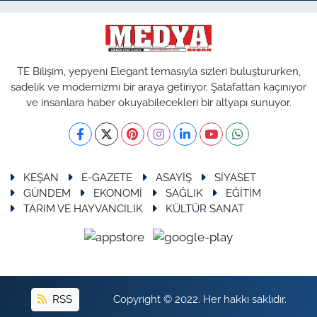
TE Bilişim, yepyeni Elegant temasıyla sizleri buluştururken,
sadelik ve modernizmi bir araya getiriyor. Şatafattan kaçınıyor
ve insanlara haber okuyabilecekleri bir altyapı sunuyor.
KEŞAN
E-GAZETE
ASAYİŞ
SİYASET
GÜNDEM
EKONOMİ
SAĞLIK
EĞİTİM
TARIM VE HAYVANCILIK
KÜLTÜR SANAT
RSS
Copyright © 2022. Her hakkı saklıdır.