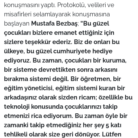
İş Dünyası
konuşmasını yaptı. Protokolü, velileri ve
misafirleri selamlayarak konuşmasına
Bilim Teknoloji
başlayan
Mustafa Bezbaş
;
“Bu güzel
çocukları bizlere emanet ettiğiniz için
English News
sizlere teşekkür ederiz. Biz de onları bu
Canlı Maç
ülkeye, bu güzel cumhuriyete hediye
ediyoruz. Bu zaman, çocukları bir kuruma,
Finans
bir sisteme devrettikten sonra arkasını
bırakma sistemi değil. Bir öğretmen, bir
Genel-A
eğitim yöneticisi, eğitim sistemi kuran bir
Gündem-Eğitim
arkadaşınız olarak sizden ricam; özellikle bu
teknoloji konusunda çocuklarınızı takip
etmenizi rica ediyorum. Bu zaman öyle bir
zamanki takip etmediğiniz her şey 5 katı
tehlikeli olarak size geri dönüyor. Lütfen