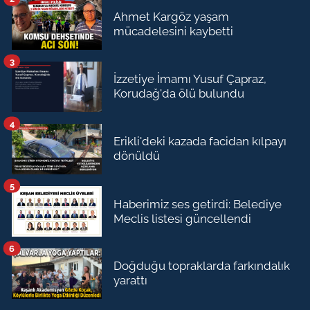
Ahmet Kargöz yaşam
mücadelesini kaybetti
3
İzzetiye İmamı Yusuf Çapraz,
Korudağ'da ölü bulundu
4
Erikli'deki kazada facidan kılpayı
dönüldü
5
Haberimiz ses getirdi: Belediye
Meclis listesi güncellendi
6
Doğduğu topraklarda farkındalık
yarattı