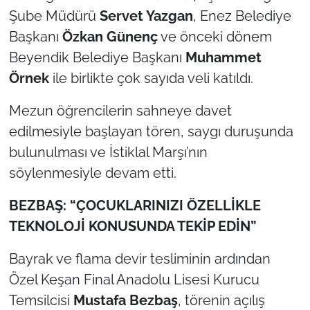
Şube Müdürü
Servet Yazgan
, Enez Belediye
TÜRKİYE
Başkanı
Özkan Günenç
ve önceki dönem
Beyendik Belediye Başkanı
Muhammet
Bölge
Örnek
ile birlikte çok sayıda veli katıldı.
Güvenlik
Mezun öğrencilerin sahneye davet
edilmesiyle başlayan tören, saygı duruşunda
Genel
bulunulması ve İstiklal Marşı’nın
söylenmesiyle devam etti.
Politika
BEZBAŞ: “ÇOCUKLARINIZI ÖZELLİKLE
Flaş Haber
TEKNOLOJİ KONUSUNDA TEKİP EDİN”
Dış Haberler
Bayrak ve flama devir tesliminin ardından
Özel Keşan Final Anadolu Lisesi Kurucu
Magazin
Temsilcisi
Mustafa Bezbaş
, törenin açılış