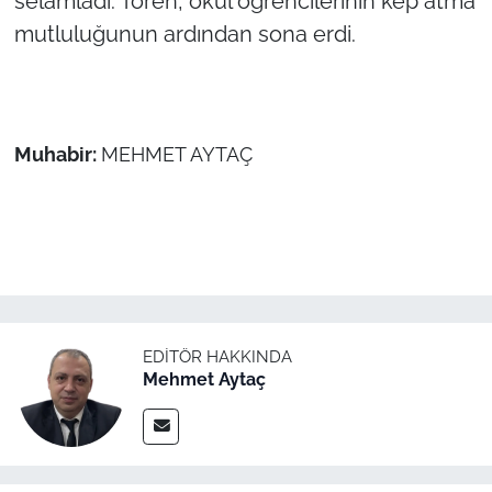
selamladı. Tören, okul öğrencilerinin kep atma
mutluluğunun ardından sona erdi.
Muhabir:
MEHMET AYTAÇ
EDITÖR HAKKINDA
Mehmet Aytaç