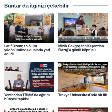
Bunlar da ilginizi çekebilir
Latif Özenç 10.ölüm
Minik Gakgoş'tan Keşan’dan
yıldönümünde dualarla yad
Elazığ'a gönül köprüsü
edildi
Yontar'dan TBMM'de eğitim
Trakya Üniversitesi'nde bir ilk
bütçesi tepkisi