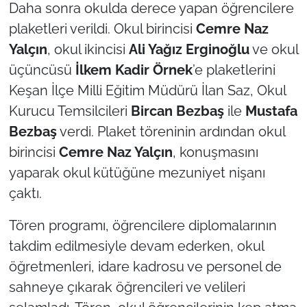
Daha sonra okulda derece yapan öğrencilere
plaketleri verildi. Okul birincisi
Cemre Naz
Yalçın
, okul ikincisi
Ali Yağız Erginoğlu
ve okul
üçüncüsü
İlkem
Kadir
Örnek
’e plaketlerini
Keşan İlçe Milli Eğitim Müdürü İlan Saz, Okul
Kurucu Temsilcileri
Bircan Bezbaş
ile
Mustafa
Bezbaş
verdi. Plaket töreninin ardından okul
birincisi
Cemre Naz Yalçın
, konuşmasını
yaparak okul kütüğüne mezuniyet nişanı
çaktı.
Tören programı, öğrencilere diplomalarının
takdim edilmesiyle devam ederken, okul
öğretmenleri, idare kadrosu ve personel de
sahneye çıkarak öğrencileri ve velileri