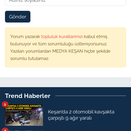
Gönder
Yorum yazarak
topluluk kurallarımızı
kabul etmiş
bulunuyor ve tüm sorumluluğu üstleniyorsunuz.
Yazılan yorumlardan MEDYA KEŞAN hiçbir şekilde
sorumlu tutulamaz.
Trend Haberler
1
Keşan’da 2 otomobil kavşakta
çarpıştı 9 ağır yaralı
2