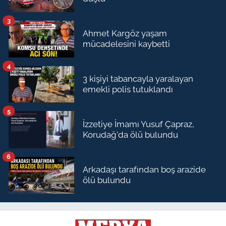
3
Ahmet Kargöz yaşam
mücadelesini kaybetti
4
3 kişiyi tabancayla yaralayan
emekli polis tutuklandı
5
İzzetiye İmamı Yusuf Çapraz,
Korudağ'da ölü bulundu
6
Arkadaşı tarafından boş arazide
ölü bulundu