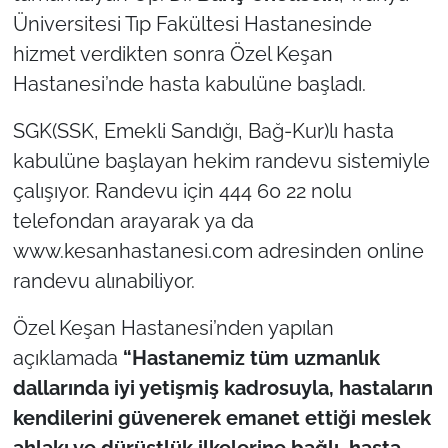
Üniversitesi Tıp Fakültesi Hastanesinde
TÜRKİYE
hizmet verdikten sonra Özel Keşan
Hastanesi’nde hasta kabulüne başladı.
Bölge
SGK(SSK, Emekli Sandığı, Bağ-Kur)lı hasta
Güvenlik
kabulüne başlayan hekim randevu sistemiyle
çalışıyor. Randevu için 444 60 22 nolu
Genel
telefondan arayarak ya da
www.kesanhastanesi.com adresinden online
Politika
randevu alınabiliyor.
Flaş Haber
Özel Keşan Hastanesi’nden yapılan
Dış Haberler
açıklamada
“Hastanemiz tüm uzmanlık
dallarında iyi yetişmiş kadrosuyla, hastaların
Magazin
kendilerini güvenerek emanet ettiği meslek
ahlakı ve dürüstlük ilkelerine bağlı, hasta