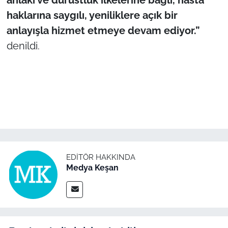
İş Dünyası
haklarına saygılı, yeniliklere açık bir
anlayışla hizmet etmeye devam ediyor.”
Bilim Teknoloji
denildi.
English News
Canlı Maç
Finans
Genel-A
EDITÖR HAKKINDA
Gündem-Eğitim
Medya Keşan