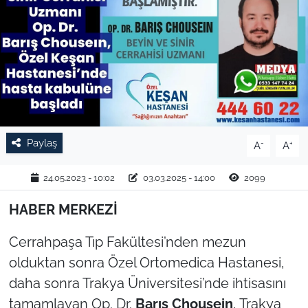
TARIM VE HAYVANCILIK
KÜLTÜR SANAT
RESMİ İLAN
SPOR
Paylaş
-
+
A
A
YAŞAM
24.05.2023 - 10:02
03.03.2025 - 14:00
2099
EDİRNE
HABER MERKEZİ
TEKİRDAĞ
Cerrahpaşa Tıp Fakültesi’nden mezun
olduktan sonra Özel Ortomedica Hastanesi,
KIRKLARELİ
daha sonra Trakya Üniversitesi’nde ihtisasını
tamamlayan Op. Dr.
Barış Chousein
, Trakya
ÇANAKKALE