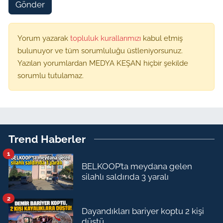
Gönder
Yorum yazarak
topluluk kurallarımızı
kabul etmiş
bulunuyor ve tüm sorumluluğu üstleniyorsunuz.
Yazılan yorumlardan MEDYA KEŞAN hiçbir şekilde
sorumlu tutulamaz.
Trend Haberler
1
BELKOOP’ta meydana gelen
silahlı saldırıda 3 yaralı
2
Dayandıkları bariyer koptu 2 kişi
düştü