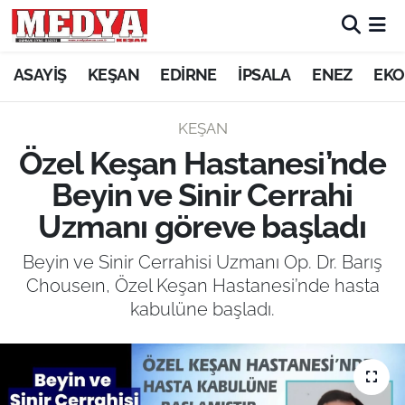
KEŞAN
ASAYİŞ
KEŞAN
EDİRNE
İPSALA
ENEZ
EKO
E-GAZETE
KEŞAN
Özel Keşan Hastanesi’nde
ASAYİŞ
Beyin ve Sinir Cerrahi
SİYASET
Uzmanı göreve başladı
GÜNDEM
Beyin ve Sinir Cerrahisi Uzmanı Op. Dr. Barış
Chouseın, Özel Keşan Hastanesi’nde hasta
EKONOMİ
kabulüne başladı.
SAĞLIK
EĞİTİM