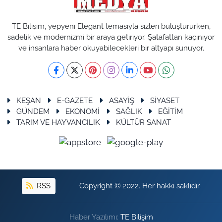
TE Bilişim, yepyeni Elegant temasıyla sizleri buluştururken,
sadelik ve modernizmi bir araya getiriyor. Şatafattan kaçınıyor
ve insanlara haber okuyabilecekleri bir altyapı sunuyor.
KEŞAN
E-GAZETE
ASAYİŞ
SİYASET
GÜNDEM
EKONOMİ
SAĞLIK
EĞİTİM
TARIM VE HAYVANCILIK
KÜLTÜR SANAT
RSS
Copyright © 2022. Her hakkı saklıdır.
Haber Yazılımı:
TE Bilişim