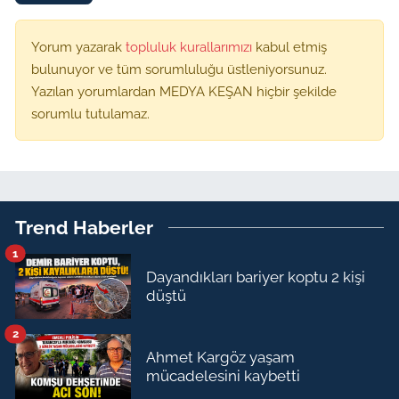
Yorum yazarak
topluluk kurallarımızı
kabul etmiş
bulunuyor ve tüm sorumluluğu üstleniyorsunuz.
Yazılan yorumlardan MEDYA KEŞAN hiçbir şekilde
sorumlu tutulamaz.
Trend Haberler
1
Dayandıkları bariyer koptu 2 kişi
düştü
2
Ahmet Kargöz yaşam
mücadelesini kaybetti