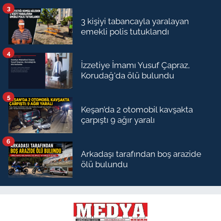
3
3 kişiyi tabancayla yaralayan
emekli polis tutuklandı
4
İzzetiye İmamı Yusuf Çapraz,
Korudağ'da ölü bulundu
5
Keşan’da 2 otomobil kavşakta
çarpıştı 9 ağır yaralı
6
Arkadaşı tarafından boş arazide
ölü bulundu