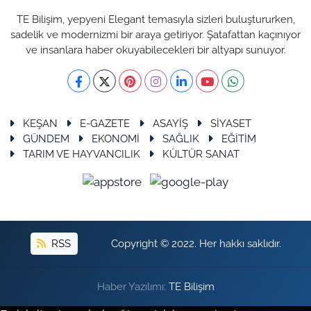
TE Bilişim, yepyeni Elegant temasıyla sizleri buluştururken,
sadelik ve modernizmi bir araya getiriyor. Şatafattan kaçınıyor
ve insanlara haber okuyabilecekleri bir altyapı sunuyor.
KEŞAN
E-GAZETE
ASAYİŞ
SİYASET
GÜNDEM
EKONOMİ
SAĞLIK
EĞİTİM
TARIM VE HAYVANCILIK
KÜLTÜR SANAT
RSS
Copyright © 2022. Her hakkı saklıdır.
Haber Yazılımı:
TE Bilişim