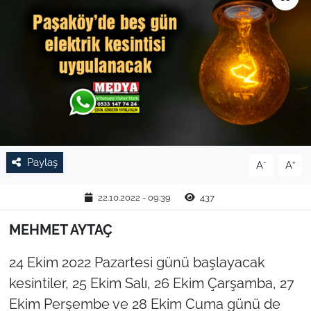
TARIM VE HAYVANCILIK
KÜLTÜR SANAT
RESMİ İLAN
SPOR
Paylaş
-
+
A
A
YAŞAM
22.10.2022 - 09:39
437
EDİRNE
MEHMET AYTAÇ
TEKİRDAĞ
24 Ekim 2022 Pazartesi günü başlayacak
KIRKLARELİ
kesintiler, 25 Ekim Salı, 26 Ekim Çarşamba, 27
Ekim Perşembe ve 28 Ekim Cuma günü de
ÇANAKKALE