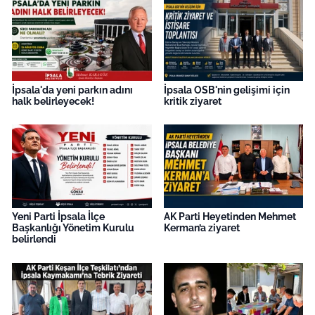
İş Dünyası
Bilim Teknoloji
English News
İpsala'da yeni parkın adını
İpsala OSB'nin gelişimi için
halk belirleyecek!
kritik ziyaret
Canlı Maç
Finans
Genel-A
Yeni Parti İpsala İlçe
AK Parti Heyetinden Mehmet
Gündem-Eğitim
Başkanlığı Yönetim Kurulu
Kerman’a ziyaret
belirlendi