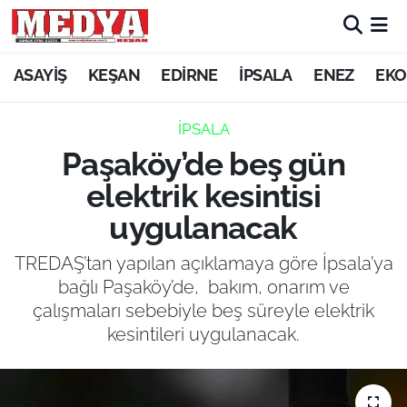
KEŞAN
ASAYİŞ
KEŞAN
EDİRNE
İPSALA
ENEZ
EKO
E-GAZETE
İPSALA
Paşaköy’de beş gün
ASAYİŞ
elektrik kesintisi
SİYASET
uygulanacak
GÜNDEM
TREDAŞ’tan yapılan açıklamaya göre İpsala’ya
bağlı Paşaköy’de, bakım, onarım ve
EKONOMİ
çalışmaları sebebiyle beş süreyle elektrik
kesintileri uygulanacak.
SAĞLIK
EĞİTİM