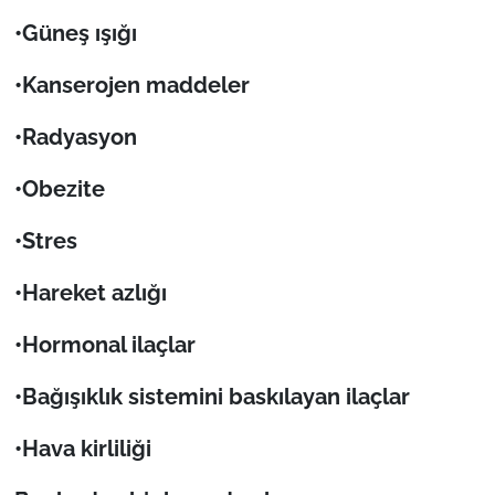
•Güneş ışığı
•Kanserojen maddeler
•Radyasyon
•Obezite
•Stres
•Hareket azl
ığı
•Hormonal ilaçlar
•Ba
ğışıklık sistemini baskılayan ilaçlar
•Hava kirlili
ği