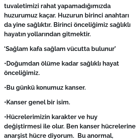
tuvaletimizi rahat yapamadığımızda
huzurumuz kaçar. Huzurun birinci anahtarı
TÜRKİYE
da yine sağlıktır. Birinci önceliğimiz sağlıklı
Bölge
hayatın yollarından gitmektir.
Güvenlik
‘Sa
ğlam kafa sağlam vücutta bulunur’
Genel
•Do
ğumdan ölüme kadar sağlıklı hayat
önceliğimiz.
Politika
•Bu günkü konumuz kanser.
Flaş Haber
•Kanser genel bir isim.
Dış Haberler
•Hücrelerimizin karakter ve huy
de
ğiştirmesi ile olur. Ben kanser hücrelerine
Magazin
anarşist hücre diyorum. Bu anormal,