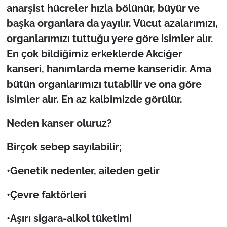
İş Dünyası
anarşist hücreler hızla bölünür, büyür ve
başka organlara da yayılır. Vücut azalarımızı,
Bilim Teknoloji
organlarımızı tuttuğu yere göre isimler alır.
En çok bildiğimiz erkeklerde Akciğer
English News
kanseri, hanımlarda meme kanseridir. Ama
Canlı Maç
bütün organlarımızı tutabilir ve ona göre
isimler alır. En az kalbimizde görülür.
Finans
Neden kanser oluruz?
Genel-A
Birçok sebep say
ılabilir;
Gündem-Eğitim
•Genetik nedenler, aileden gelir
•Çevre faktörleri
•Aşırı sigara-alkol tüketimi