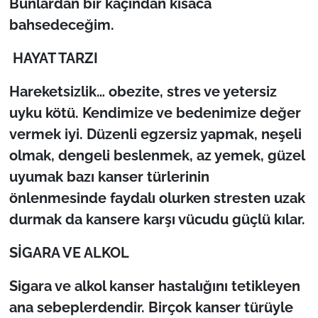
Bunlardan bir kaç
ından kısaca
bahsedeceğim.
HAYAT TARZI
Hareketsizlik… obezite, stres ve yetersiz
uyku kötü. Kendimize ve bedenimize de
ğer
vermek iyi. Düzenli egzersiz yapmak, neşeli
olmak, dengeli beslenmek, az yemek, güzel
uyumak bazı kanser türlerinin
önlenmesinde faydalı olurken stresten uzak
durmak da kansere karşı vücudu güçlü kılar.
S
İGARA VE ALKOL
Sigara ve alkol kanser hastal
ığını tetikleyen
ana sebeplerdendir. Birçok kanser türüyle