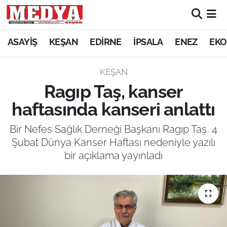
KEŞAN
ASAYİŞ
KEŞAN
EDİRNE
İPSALA
ENEZ
EKO
E-GAZETE
KEŞAN
Ragıp Taş, kanser
ASAYİŞ
haftasında kanseri anlattı
SİYASET
Bir Nefes Sağlık Derneği Başkanı Ragıp Taş, 4
Şubat Dünya Kanser Haftası nedeniyle yazılı
GÜNDEM
bir açıklama yayınladı
EKONOMİ
SAĞLIK
EĞİTİM