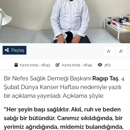
TARIM VE HAYVANCILIK
KÜLTÜR SANAT
RESMİ İLAN
Paylaş
-
+
A
A
SPOR
03.02.2025 - 18:43
03.02.2025 - 18:45
363
YAŞAM
Bir Nefes Sağlık Derneği Başkanı
Ragıp Taş
, 4
EDİRNE
Şubat Dünya Kanser Haftası nedeniyle yazılı
bir açıklama yayınladı. Açıklama şöyle:
TEKİRDAĞ
“Her şeyin başı sağlıktır. Akıl, ruh ve beden
KIRKLARELİ
salığı bir bütündür. Canımız sıkıldığında, bir
yerimiz ağrıdığında, midemiz bulandığında,
ÇANAKKALE