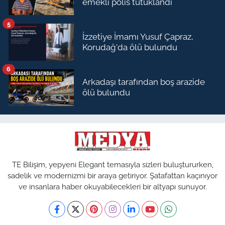
emekli polis tutuklandı
5
İzzetiye İmamı Yusuf Çapraz,
Korudağ'da ölü bulundu
6
Arkadaşı tarafından boş arazide
ölü bulundu
TE Bilişim, yepyeni Elegant temasıyla sizleri buluştururken,
sadelik ve modernizmi bir araya getiriyor. Şatafattan kaçınıyor
ve insanlara haber okuyabilecekleri bir altyapı sunuyor.