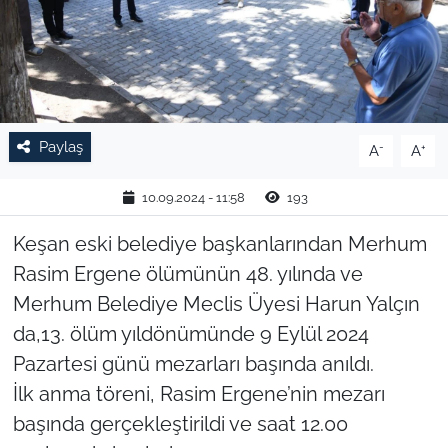
TARIM VE HAYVANCILIK
KÜLTÜR SANAT
RESMİ İLAN
Paylaş
-
+
A
A
SPOR
10.09.2024 - 11:58
193
YAŞAM
Keşan eski belediye başkanlarından Merhum
Rasim Ergene ölümünün 48. yılında ve
EDİRNE
Merhum Belediye Meclis Üyesi Harun Yalçın
da,13. ölüm yıldönümünde 9 Eylül 2024
TEKİRDAĞ
Pazartesi günü mezarları başında anıldı.
İlk anma töreni, Rasim Ergene’nin mezarı
KIRKLARELİ
başında gerçekleştirildi ve saat 12.00
ÇANAKKALE