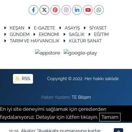
KEŞAN
E-GAZETE
ASAYİŞ
SİYASET
GÜNDEM
EKONOMİ
SAĞLIK
EĞİTİM
TARIM VE HAYVANCILIK
KÜLTÜR SANAT
RSS
Copyright © 2022. Her hakkı saklıdır.
Haber Yazılımı:
TE Bilişim
En iyi site deneyimi sağlamak için çerezlerden
faydalanıyoruz. Detaylar için lütfen tıklayın.
Tamam
Akalın; “Ayakkabı numarasına kadar
15:25