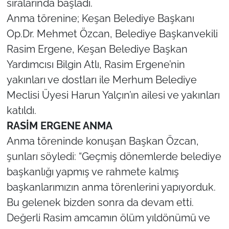
sıralarında başladı.
Anma törenine; Keşan Belediye Başkanı
TÜRKİYE
Op.Dr. Mehmet Özcan, Belediye Başkanvekili
Rasim Ergene, Keşan Belediye Başkan
Bölge
Yardımcısı Bilgin Atlı, Rasim Ergene’nin
Güvenlik
yakınları ve dostları ile Merhum Belediye
Meclisi Üyesi Harun Yalçın’ın ailesi ve yakınları
Genel
katıldı.
RASİM ERGENE ANMA
Politika
Anma töreninde konuşan Başkan Özcan,
Flaş Haber
şunları söyledi: “Geçmiş dönemlerde belediye
başkanlığı yapmış ve rahmete kalmış
Dış Haberler
başkanlarımızın anma törenlerini yapıyorduk.
Bu gelenek bizden sonra da devam etti.
Magazin
Değerli Rasim amcamın ölüm yıldönümü ve