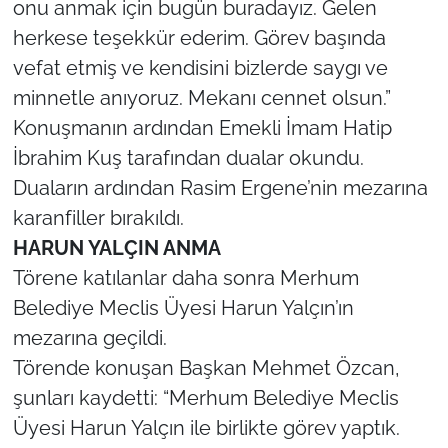
onu anmak için bugün buradayız. Gelen
İş Dünyası
herkese teşekkür ederim. Görev başında
Bilim Teknoloji
vefat etmiş ve kendisini bizlerde saygı ve
minnetle anıyoruz. Mekanı cennet olsun.”
English News
Konuşmanın ardından Emekli İmam Hatip
İbrahim Kuş tarafından dualar okundu.
Canlı Maç
Duaların ardından Rasim Ergene’nin mezarına
Finans
karanfiller bırakıldı.
HARUN YALÇIN ANMA
Genel-A
Törene katılanlar daha sonra Merhum
Belediye Meclis Üyesi Harun Yalçın’ın
Gündem-Eğitim
mezarına geçildi.
Törende konuşan Başkan Mehmet Özcan,
şunları kaydetti: “Merhum Belediye Meclis
Üyesi Harun Yalçın ile birlikte görev yaptık.