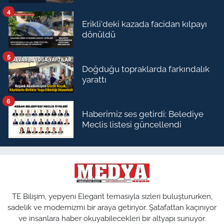
4
Erikli'deki kazada facidan kılpayı
dönüldü
5
Doğduğu topraklarda farkındalık
yarattı
6
Haberimiz ses getirdi: Belediye
Meclis listesi güncellendi
TE Bilişim, yepyeni Elegant temasıyla sizleri buluştururken,
sadelik ve modernizmi bir araya getiriyor. Şatafattan kaçınıyor
ve insanlara haber okuyabilecekleri bir altyapı sunuyor.