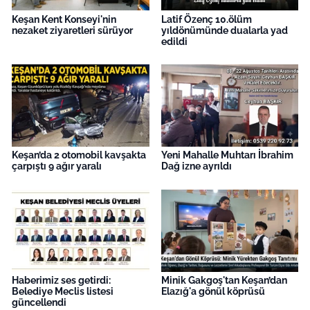
Keşan Kent Konseyi'nin
Latif Özenç 10.ölüm
nezaket ziyaretleri sürüyor
yıldönümünde dualarla yad
edildi
Keşan’da 2 otomobil kavşakta
Yeni Mahalle Muhtarı İbrahim
çarpıştı 9 ağır yaralı
Dağ izne ayrıldı
Haberimiz ses getirdi:
Minik Gakgoş'tan Keşan’dan
Belediye Meclis listesi
Elazığ'a gönül köprüsü
güncellendi