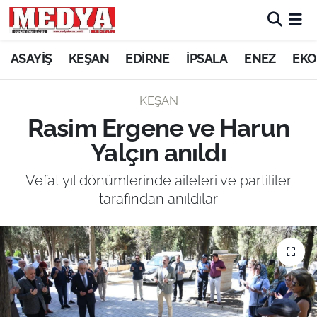
KEŞAN
ASAYİŞ
KEŞAN
EDİRNE
İPSALA
ENEZ
EKO
E-GAZETE
KEŞAN
Rasim Ergene ve Harun
ASAYİŞ
Yalçın anıldı
SİYASET
Vefat yıl dönümlerinde aileleri ve partililer
tarafından anıldılar
GÜNDEM
EKONOMİ
SAĞLIK
EĞİTİM