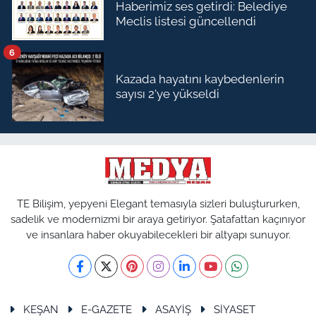
Haberimiz ses getirdi: Belediye
Meclis listesi güncellendi
6
Kazada hayatını kaybedenlerin
sayısı 2'ye yükseldi
TE Bilişim, yepyeni Elegant temasıyla sizleri buluştururken,
sadelik ve modernizmi bir araya getiriyor. Şatafattan kaçınıyor
ve insanlara haber okuyabilecekleri bir altyapı sunuyor.
KEŞAN
E-GAZETE
ASAYİŞ
SİYASET