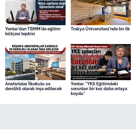
Yontar'dan TBMM'de eğitim
Trakya Üniversitesi'nde bir ilk
bütçesi tepkisi
Anafartalar İlkokulu 20
Yontar: "YKS Eğitimdeki
derslikli olarak inşa edilecek
sorunları bir kez daha ortaya
koydu"