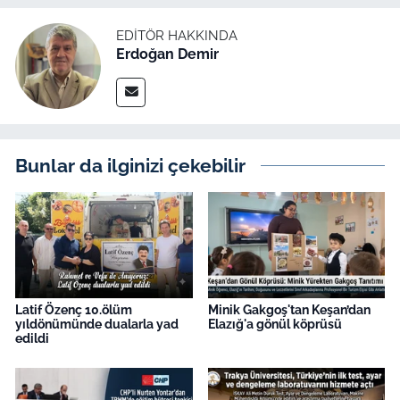
EDITÖR HAKKINDA
Erdoğan Demir
Bunlar da ilginizi çekebilir
Latif Özenç 10.ölüm
Minik Gakgoş'tan Keşan’dan
yıldönümünde dualarla yad
Elazığ'a gönül köprüsü
edildi