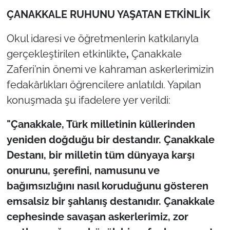
ÇANAKKALE RUHUNU YAŞATAN ETKİNLİK
TÜRKİYE
Okul idaresi ve öğretmenlerin katkılarıyla
Bölge
gerçekleştirilen etkinlikte
,
Çanakkale
Zaferi’nin önemi ve kahraman askerlerimizin
Güvenlik
fedakârlıkları öğrencilere anlatıldı. Yapılan
konuşmada şu ifadelere yer verildi:
Genel
"Çanakkale, Türk milletinin küllerinden
Politika
yeniden doğduğu bir destandır. Çanakkale
Destanı, bir milletin tüm dünyaya karşı
Flaş Haber
onurunu, şerefini, namusunu ve
Dış Haberler
bağımsızlığını nasıl koruduğunu gösteren
emsalsiz bir şahlanış destanıdır. Çanakkale
Magazin
cephesinde savaşan askerlerimiz, zor