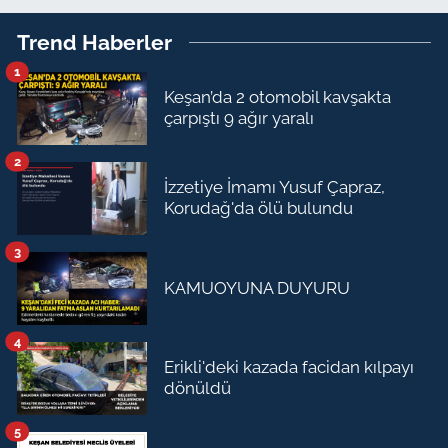
Trend Haberler
1
Keşan’da 2 otomobil kavşakta
çarpıştı 9 ağır yaralı
2
İzzetiye İmamı Yusuf Çapraz,
Korudağ'da ölü bulundu
3
KAMUOYUNA DUYURU
4
Erikli'deki kazada facidan kılpayı
dönüldü
5