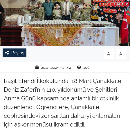
TARIM VE HAYVANCILIK
KÜLTÜR SANAT
RESMİ İLAN
Paylaş
-
+
A
A
SPOR
20.03.2025 - 23:54
106
YAŞAM
Raşit Efendi İlkokulu’nda, 18 Mart Çanakkale
EDİRNE
Deniz Zaferi’nin 110. yıldönümü ve Şehitleri
Anma Günü
kapsamında anlamlı bir etkinlik
TEKİRDAĞ
düzenlendi. Öğrencilere, Çanakkale
KIRKLARELİ
cephesindeki zor şartları daha iyi anlamaları
için asker menüsü ikram edildi.
ÇANAKKALE