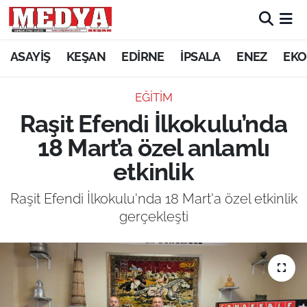
KEŞAN
ASAYİŞ
KEŞAN
EDİRNE
İPSALA
ENEZ
EKO
E-GAZETE
EĞİTİM
Raşit Efendi İlkokulu’nda
ASAYİŞ
18 Mart’a özel anlamlı
SİYASET
etkinlik
GÜNDEM
Raşit Efendi İlkokulu'nda 18 Mart'a özel etkinlik
gerçekleşti
EKONOMİ
SAĞLIK
EĞİTİM