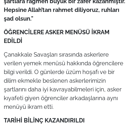
şartlara rağmen büyük bir zafer kazanmıştır.
İş Dünyası
Hepsine Allah’tan rahmet diliyoruz, ruhları
Bilim Teknoloji
şad olsun."
ÖĞRENCİLERE ASKER MENÜSÜ İKRAM
English News
EDİLDİ
Canlı Maç
Çanakkale Savaşları sırasında askerlere
Finans
verilen yemek menüsü hakkında öğrencilere
bilgi verildi. O günlerde üzüm hoşafı ve bir
Genel-A
dilim ekmekle beslenen askerlerimizin
şartlarını daha iyi kavrayabilmeleri için, asker
Gündem-Eğitim
kıyafeti giyen öğrenciler arkadaşlarına aynı
menüyü ikram etti.
TARİHİ BİLİNÇ KAZANDIRILDI