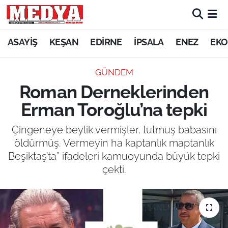
KEŞAN
ASAYİŞ
KEŞAN
EDİRNE
İPSALA
ENEZ
EKO
E-GAZETE
GÜNDEM
Roman Derneklerinden
ASAYİŞ
Erman Toroğlu’na tepki
SİYASET
Çingeneye beylik vermişler, tutmuş babasını
öldürmüş. Vermeyin ha kaptanlık maptanlık
GÜNDEM
Beşiktaş’ta” ifadeleri kamuoyunda büyük tepki
çekti.
EKONOMİ
SAĞLIK
EĞİTİM