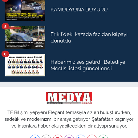
KAMUOYUNA DUYURU
5
Erikli'deki kazada facidan kılpayı
dönüldü
6
Haberimiz ses getirdi: Belediye
Meclis listesi güncellendi
TE Bilişim, yepyeni Elegant temasıyla sizleri buluştururken,
sadelik ve modernizmi bir araya getiriyor. Şatafattan kaçınıyor
ve insanlara haber okuyabilecekleri bir altyapı sunuyor.