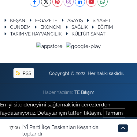
KEŞAN
E-GAZETE
ASAYİŞ
SİYASET
GÜNDEM
EKONOMİ
SAĞLIK
EĞİTİM
TARIM VE HAYVANCILIK
KÜLTÜR SANAT
RSS
Copyright © 2022. Her hakkı saklıdır.
Haber Yazılımı:
TE Bilişim
En iyi site deneyimi sağlamak için çerezlerden
faydalanıyoruz. Detaylar için lütfen tıklayın.
Tamam
İYİ Parti İlçe Başkanları Keşan'da
17:06
toplandı