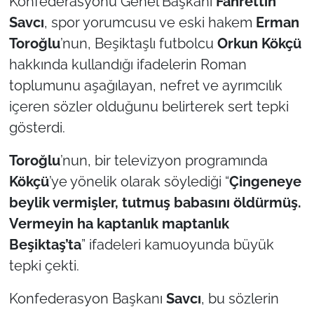
Konfederasyonu Genel Başkanı
Fahrettin
Savcı
, spor yorumcusu ve eski hakem
Erman
TÜRKİYE
Toroğlu
’nun, Beşiktaşlı futbolcu
Orkun Kökçü
hakkında kullandığı ifadelerin Roman
Bölge
toplumunu aşağılayan, nefret ve ayrımcılık
Güvenlik
içeren sözler olduğunu belirterek sert tepki
gösterdi.
Genel
Toroğlu
’nun, bir televizyon programında
Politika
Kökçü
’ye yönelik olarak söylediği “
Çingeneye
beylik vermişler, tutmuş babasını öldürmüş.
Flaş Haber
Vermeyin ha kaptanlık maptanlık
Beşiktaş’ta
” ifadeleri kamuoyunda büyük
Dış Haberler
tepki çekti.
Magazin
Konfederasyon Başkanı
Savcı
, bu sözlerin