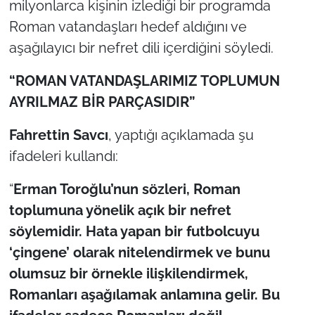
milyonlarca kişinin izlediği bir programda
İş Dünyası
Roman vatandaşları hedef aldığını ve
Bilim Teknoloji
aşağılayıcı bir nefret dili içerdiğini söyledi.
English News
“ROMAN VATANDAŞLARIMIZ TOPLUMUN
AYRILMAZ BİR PARÇASIDIR”
Canlı Maç
Fahrettin Savcı
, yaptığı açıklamada şu
Finans
ifadeleri kullandı:
Genel-A
“
Erman Toroğlu’nun sözleri, Roman
toplumuna yönelik açık bir nefret
Gündem-Eğitim
söylemidir. Hata yapan bir futbolcuyu
‘çingene’ olarak nitelendirmek ve bunu
olumsuz bir örnekle ilişkilendirmek,
Romanları aşağılamak anlamına gelir. Bu