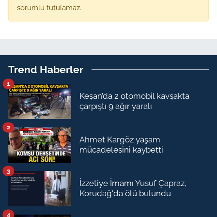
sorumlu tutulamaz.
Trend Haberler
1
Keşan’da 2 otomobil kavşakta
çarpıştı 9 ağır yaralı
2
Ahmet Kargöz yaşam
mücadelesini kaybetti
3
İzzetiye İmamı Yusuf Çapraz,
Korudağ'da ölü bulundu
4