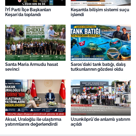
İYİ Parti İlçe Başkanları
Keşan’da bilişim sistemi suçu
Keşan'da toplandı
işlendi
Santa Maria Armudu hasat
Saros'daki tank batığı, dalış
sevinci
tutkunlarının gözdesi oldu
Aksal, Uraloğlu ile ulaştırma
Uzunköprü'de anlamlı yatırım
yatırımlarını değerlendirdi
açıldı