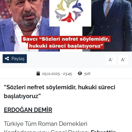
TARIM VE HAYVANCILIK
KÜLTÜR SANAT
RESMİ İLAN
SPOR
Paylaş
-
+
A
A
YAŞAM
05.11.2025 - 23:45
516
EDİRNE
“Sözleri nefret söylemidir, hukuki süreci
başlatıyoruz”
TEKİRDAĞ
ERDOĞAN DEMİR
KIRKLARELİ
Türkiye Tüm Roman Dernekleri
ÇANAKKALE