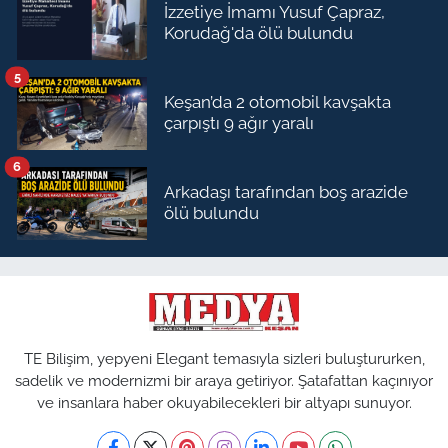
İzzetiye İmamı Yusuf Çapraz,
Korudağ'da ölü bulundu
5
Keşan’da 2 otomobil kavşakta
çarpıştı 9 ağır yaralı
6
Arkadaşı tarafından boş arazide
ölü bulundu
TE Bilişim, yepyeni Elegant temasıyla sizleri buluştururken,
sadelik ve modernizmi bir araya getiriyor. Şatafattan kaçınıyor
ve insanlara haber okuyabilecekleri bir altyapı sunuyor.