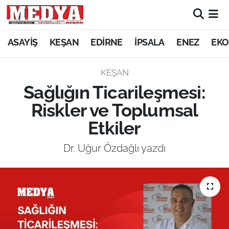
KEŞAN
ASAYİŞ
KEŞAN
EDİRNE
İPSALA
ENEZ
EKO
E-GAZETE
KEŞAN
Sağlığın Ticarileşmesi:
ASAYİŞ
Riskler ve Toplumsal
SİYASET
Etkiler
GÜNDEM
Dr. Uğur Özdağlı yazdı
EKONOMİ
SAĞLIK
EĞİTİM