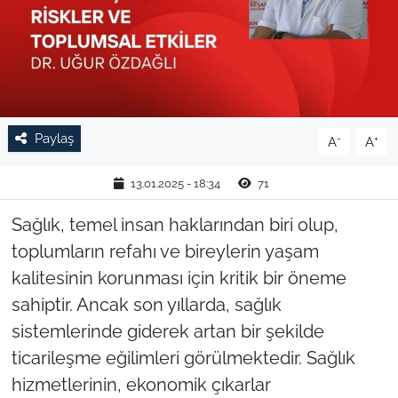
TARIM VE HAYVANCILIK
KÜLTÜR SANAT
RESMİ İLAN
Paylaş
-
+
A
A
SPOR
13.01.2025 - 18:34
71
YAŞAM
Sağlık, temel insan haklarından biri olup,
toplumların refahı ve bireylerin yaşam
EDİRNE
kalitesinin korunması için kritik bir öneme
sahiptir. Ancak son yıllarda, sağlık
TEKİRDAĞ
sistemlerinde giderek artan bir şekilde
KIRKLARELİ
ticarileşme eğilimleri görülmektedir. Sağlık
hizmetlerinin, ekonomik çıkarlar
ÇANAKKALE