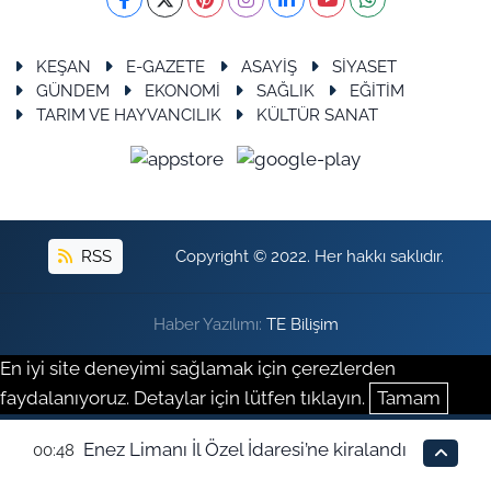
KEŞAN
E-GAZETE
ASAYİŞ
SİYASET
GÜNDEM
EKONOMİ
SAĞLIK
EĞİTİM
TARIM VE HAYVANCILIK
KÜLTÜR SANAT
RSS
Copyright © 2022. Her hakkı saklıdır.
Haber Yazılımı:
TE Bilişim
En iyi site deneyimi sağlamak için çerezlerden
faydalanıyoruz. Detaylar için lütfen tıklayın.
Tamam
Enez Limanı İl Özel İdaresi’ne kiralandı
00:48