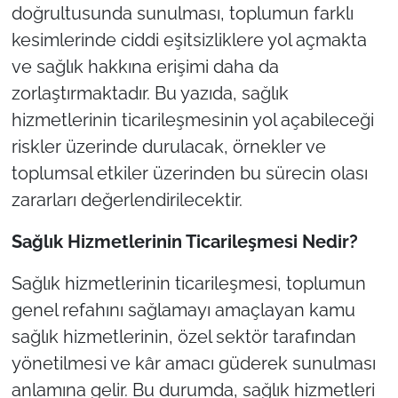
doğrultusunda sunulması, toplumun farklı
kesimlerinde ciddi eşitsizliklere yol açmakta
TÜRKİYE
ve sağlık hakkına erişimi daha da
Bölge
zorlaştırmaktadır. Bu yazıda, sağlık
hizmetlerinin ticarileşmesinin yol açabileceği
Güvenlik
riskler üzerinde durulacak, örnekler ve
toplumsal etkiler üzerinden bu sürecin olası
Genel
zararları değerlendirilecektir.
Politika
Sa
ğlık Hizmetlerinin Ticarileşmesi Nedir?
Flaş Haber
Sağlık hizmetlerinin ticarileşmesi, toplumun
genel refahını sağlamayı amaçlayan kamu
Dış Haberler
sağlık hizmetlerinin, özel sektör tarafından
Magazin
yönetilmesi ve kâr amacı güderek sunulması
anlamına gelir. Bu durumda, sağlık hizmetleri