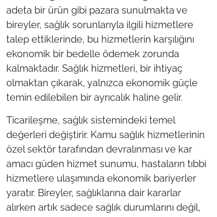
İş Dünyası
adeta bir ürün gibi pazara sunulmakta ve
bireyler, sağlık sorunlarıyla ilgili hizmetlere
Bilim Teknoloji
talep ettiklerinde, bu hizmetlerin karşılığını
ekonomik bir bedelle ödemek zorunda
English News
kalmaktadır. Sağlık hizmetleri, bir ihtiyaç
Canlı Maç
olmaktan çıkarak, yalnızca ekonomik güçle
temin edilebilen bir ayrıcalık haline gelir.
Finans
Ticarileşme, sağlık sistemindeki temel
Genel-A
değerleri değiştirir. Kamu sağlık hizmetlerinin
özel sektör tarafından devralınması ve kar
Gündem-Eğitim
amacı güden hizmet sunumu, hastaların tıbbi
hizmetlere ulaşımında ekonomik bariyerler
yaratır. Bireyler, sağlıklarına dair kararlar
alırken artık sadece sağlık durumlarını değil,