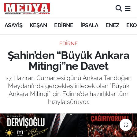
KEŞAN
ASAYİŞ
KEŞAN
EDİRNE
İPSALA
ENEZ
EKO
E-GAZETE
EDİRNE
Şahin’den “Büyük Ankara
ASAYİŞ
Mitingi”ne Davet
SİYASET
27 Haziran Cumartesi günü Ankara Tandoğan
Meydanı’nda gerçekleştirilecek olan "Büyük
GÜNDEM
Ankara Mitingi" için Edirne’de hazırlıklar tüm
hızıyla sürüyor.
EKONOMİ
SAĞLIK
EĞİTİM