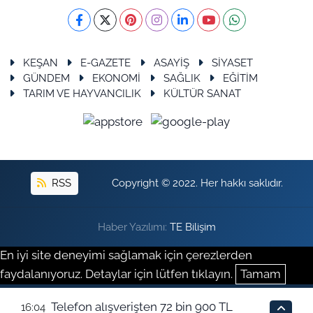
KEŞAN
E-GAZETE
ASAYİŞ
SİYASET
GÜNDEM
EKONOMİ
SAĞLIK
EĞİTİM
TARIM VE HAYVANCILIK
KÜLTÜR SANAT
RSS
Copyright © 2022. Her hakkı saklıdır.
Haber Yazılımı:
TE Bilişim
En iyi site deneyimi sağlamak için çerezlerden
faydalanıyoruz. Detaylar için lütfen tıklayın.
Tamam
Telefon alışverişten 72 bin 900 TL
16:04