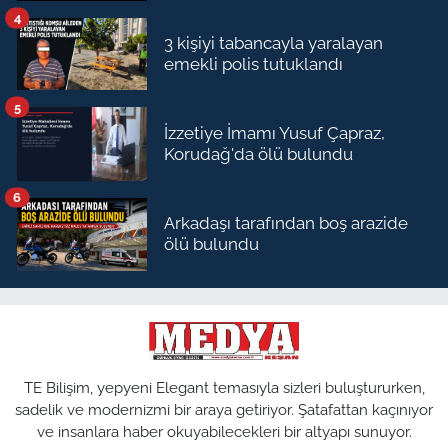
4
3 kişiyi tabancayla yaralayan
emekli polis tutuklandı
5
İzzetiye İmamı Yusuf Çapraz,
Korudağ'da ölü bulundu
6
Arkadaşı tarafından boş arazide
ölü bulundu
TE Bilişim, yepyeni Elegant temasıyla sizleri buluştururken,
sadelik ve modernizmi bir araya getiriyor. Şatafattan kaçınıyor
ve insanlara haber okuyabilecekleri bir altyapı sunuyor.