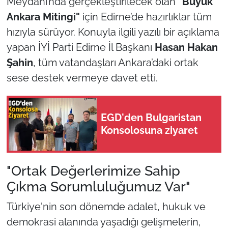
Meydanı’nda gerçekleştirilecek olan
"Büyük
Ankara Mitingi"
için Edirne’de hazırlıklar tüm
TÜRKİYE
hızıyla sürüyor. Konuyla ilgili yazılı bir açıklama
yapan İYİ Parti Edirne İl Başkanı
Hasan Hakan
Bölge
Şahin
, tüm vatandaşları Ankara’daki ortak
Güvenlik
sese destek vermeye davet etti.
Genel
EGD'den Bulgaristan
Politika
Konsolosuna ziyaret
Flaş Haber
"Ortak Değerlerimize Sahip
Dış Haberler
Çıkma Sorumluluğumuz Var"
Türkiye'nin son dönemde adalet, hukuk ve
Magazin
demokrasi alanında yaşadığı gelişmelerin,