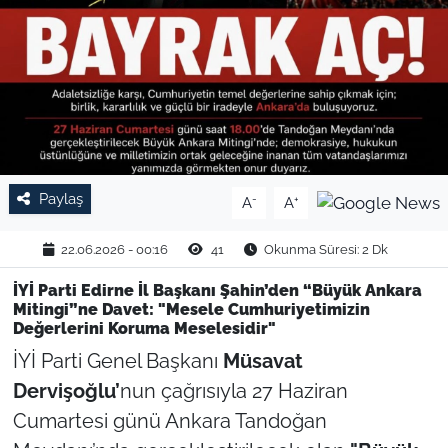
TARIM VE HAYVANCILIK
KÜLTÜR SANAT
RESMİ İLAN
SPOR
Paylaş
-
+
A
A
YAŞAM
22.06.2026 - 00:16
41
Okunma Süresi: 2 Dk
İYİ Parti Edirne İl Başkanı Şahin’den “Büyük Ankara
EDİRNE
Mitingi”ne Davet: "Mesele Cumhuriyetimizin
Değerlerini Koruma Meselesidir"
TEKİRDAĞ
İYİ Parti Genel Başkanı
Müsavat
Dervişoğlu’
nun çağrısıyla 27 Haziran
KIRKLARELİ
Cumartesi günü Ankara Tandoğan
ÇANAKKALE