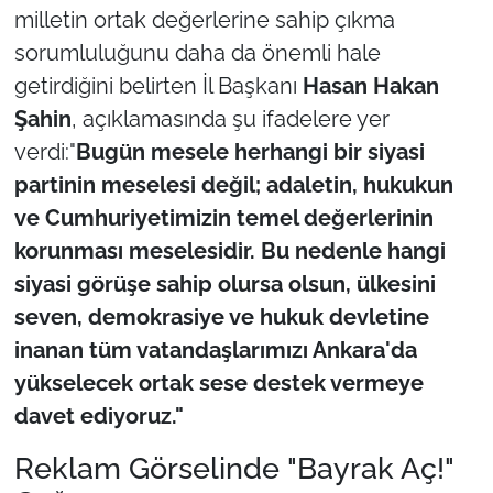
İş Dünyası
milletin ortak değerlerine sahip çıkma
sorumluluğunu daha da önemli hale
Bilim Teknoloji
getirdiğini belirten İl Başkanı
Hasan Hakan
Şahin
, açıklamasında şu ifadelere yer
English News
verdi:"
Bugün mesele herhangi bir siyasi
Canlı Maç
partinin meselesi değil; adaletin, hukukun
ve Cumhuriyetimizin temel değerlerinin
Finans
korunması meselesidir. Bu nedenle hangi
siyasi görüşe sahip olursa olsun, ülkesini
Genel-A
seven, demokrasiye ve hukuk devletine
Gündem-Eğitim
inanan tüm vatandaşlarımızı Ankara'da
yükselecek ortak sese destek vermeye
davet ediyoruz."
Reklam Görselinde "Bayrak Aç!"