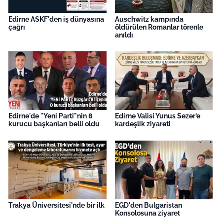
Edirne ASKF'den iş dünyasına
Auschwitz kampında
çağrı
öldürülen Romanlar törenle
anıldı
Edirne'de "Yeni Parti"nin 8
Edirne Valisi Yunus Sezer’e
kurucu başkanları belli oldu
kardeşlik ziyareti
Trakya Üniversitesi'nde bir ilk
EGD'den Bulgaristan
Konsolosuna ziyaret