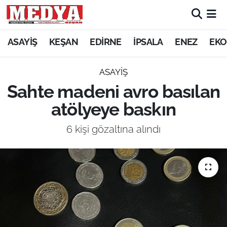
KEŞAN
ASAYİŞ
KEŞAN
EDİRNE
İPSALA
ENEZ
EKO
E-GAZETE
ASAYİŞ
Sahte madeni avro basılan
ASAYİŞ
atölyeye baskın
SİYASET
6 kişi gözaltına alındı
GÜNDEM
EKONOMİ
SAĞLIK
EĞİTİM