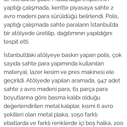
yaptığı çalışmada, kentte piyasaya sahte 2
TÜRKİYE
avro madeni para sürüldüğü belirlendi. Polis,
yaptığı çalışmada sahte paraların İstanbul’da
Bölge
bir atölyede üretilip, dağıtımının yapıldığını
tespit etti.
Güvenlik
İstanbul’daki atölyeye baskın yapan polis, çok
Genel
sayıda sahte para yapımında kullanılan
Politika
materyal, lazer kesim ve pres makinesi ele
geçirildi. Atölyede yapılan aramada, 947 adet
Flaş Haber
sahte 2 avro madeni para, 61 parça para
boyutlarına göre basma kalıbı olduğu
Dış Haberler
değerlendirilen metal kalıplar, kısmi 6 avro
şekilleri olan metal plaka, 1050 farklı
Magazin
ebatlarda ve farklı renklerde içi boş halka, 200