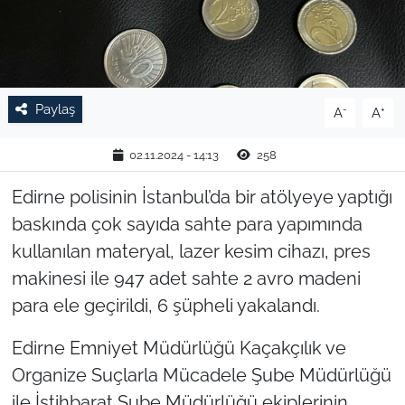
TARIM VE HAYVANCILIK
KÜLTÜR SANAT
Paylaş
-
+
A
A
RESMİ İLAN
02.11.2024 - 14:13
258
SPOR
Edirne polisinin İstanbul’da bir atölyeye yaptığı
YAŞAM
baskında çok sayıda sahte para yapımında
kullanılan materyal, lazer kesim cihazı, pres
EDİRNE
makinesi ile 947 adet sahte 2 avro madeni
para ele geçirildi, 6 şüpheli yakalandı.
TEKİRDAĞ
Edirne Emniyet Müdürlüğü Kaçakçılık ve
KIRKLARELİ
Organize Suçlarla Mücadele Şube Müdürlüğü
ile İstihbarat Şube Müdürlüğü ekiplerinin
ÇANAKKALE