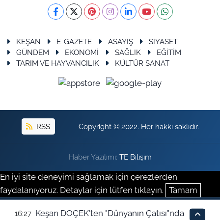
KEŞAN
E-GAZETE
ASAYİŞ
SİYASET
GÜNDEM
EKONOMİ
SAĞLIK
EĞİTİM
TARIM VE HAYVANCILIK
KÜLTÜR SANAT
RSS
Copyright © 2022. Her hakkı saklıdır.
Haber Yazılımı:
TE Bilişim
En iyi site deneyimi sağlamak için çerezlerden
faydalanıyoruz. Detaylar için lütfen tıklayın.
Tamam
Keşan DOÇEK'ten "Dünyanın Çatısı"nda
16:27