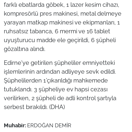
İş Dünyası
farklı ebatlarda göbek, 1 lazer kesim cihazı,
kompresörlü pres makinesi, metal delmeye
Bilim Teknoloji
yarayan matkap makinesi ve ekipmanları, 1
ruhsatsız tabanca, 6 mermi ve 16 tablet
English News
uyuşturucu madde ele geçirildi, 6 şüpheli
Canlı Maç
gözaltına alındı.
Edirne'ye getirilen şüpheliler emniyetteki
Finans
işlemlerinin ardından adliyeye sevk edildi.
Genel-A
Şüphelilerden 1’çıkarıldığı mahkemede
tutuklandı. 3 şüpheliye ev hapsi cezası
Gündem-Eğitim
verilirken, 2 şüpheli de adli kontrol şartıyla
serbest bırakıldı. (DHA)
Muhabir:
ERDOĞAN DEMİR