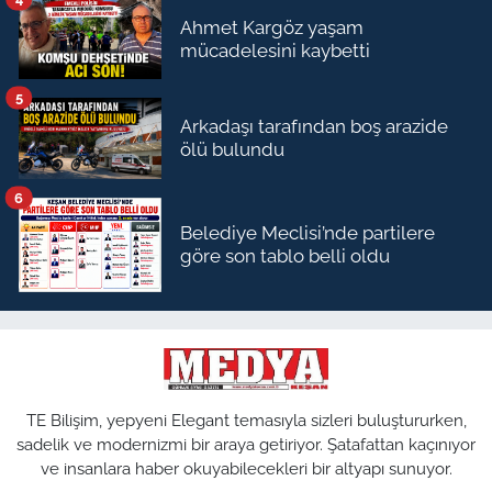
Ahmet Kargöz yaşam
mücadelesini kaybetti
5
Arkadaşı tarafından boş arazide
ölü bulundu
6
Belediye Meclisi’nde partilere
göre son tablo belli oldu
TE Bilişim, yepyeni Elegant temasıyla sizleri buluştururken,
sadelik ve modernizmi bir araya getiriyor. Şatafattan kaçınıyor
ve insanlara haber okuyabilecekleri bir altyapı sunuyor.