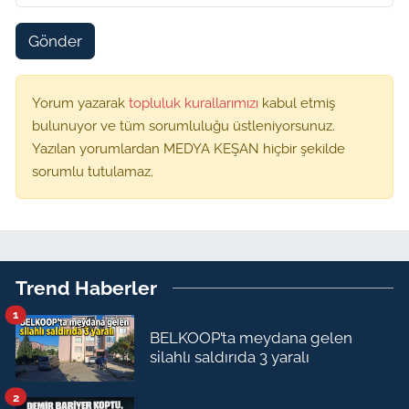
Gönder
Yorum yazarak
topluluk kurallarımızı
kabul etmiş
bulunuyor ve tüm sorumluluğu üstleniyorsunuz.
Yazılan yorumlardan MEDYA KEŞAN hiçbir şekilde
sorumlu tutulamaz.
Trend Haberler
1
BELKOOP’ta meydana gelen
silahlı saldırıda 3 yaralı
2