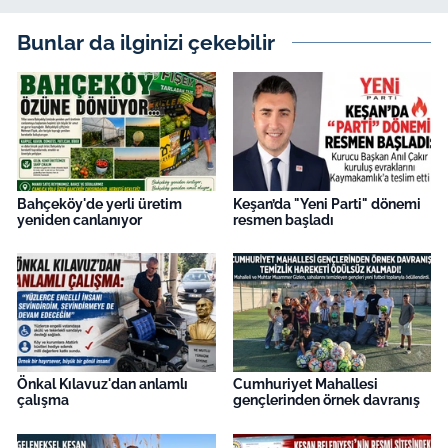
İş Dünyası
Bunlar da ilginizi çekebilir
Bilim Teknoloji
English News
Canlı Maç
Bahçeköy'de yerli üretim
Keşan’da "Yeni Parti" dönemi
Finans
yeniden canlanıyor
resmen başladı
Genel-A
Gündem-Eğitim
Önkal Kılavuz'dan anlamlı
Cumhuriyet Mahallesi
çalışma
gençlerinden örnek davranış