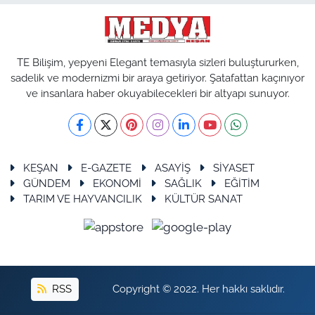
TE Bilişim, yepyeni Elegant temasıyla sizleri buluştururken,
sadelik ve modernizmi bir araya getiriyor. Şatafattan kaçınıyor
ve insanlara haber okuyabilecekleri bir altyapı sunuyor.
KEŞAN
E-GAZETE
ASAYİŞ
SİYASET
GÜNDEM
EKONOMİ
SAĞLIK
EĞİTİM
TARIM VE HAYVANCILIK
KÜLTÜR SANAT
RSS
Copyright © 2022. Her hakkı saklıdır.