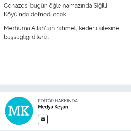
Cenazesi bugün öğle namazında Siğilli
Köyü'nde defnedilecek.
TÜRKİYE
Merhuma Allah'tan rahmet, kederli ailesine
Bölge
başsağlığı dileriz.
Güvenlik
Genel
Politika
Flaş Haber
EDITÖR HAKKINDA
Dış Haberler
Medya Keşan
Magazin