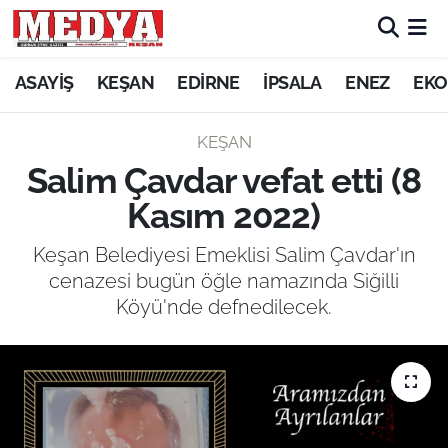
KEŞAN
ASAYİŞ
KEŞAN
EDİRNE
İPSALA
ENEZ
EKO
E-GAZETE
KEŞAN
Salim Çavdar vefat etti (8
ASAYİŞ
Kasım 2022)
SİYASET
Keşan Belediyesi Emeklisi Salim Çavdar'ın
cenazesi bugün öğle namazında Siğilli
GÜNDEM
Köyü'nde defnedilecek.
EKONOMİ
SAĞLIK
EĞİTİM