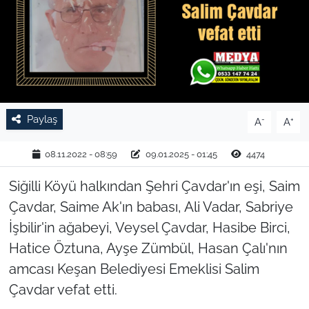
TARIM VE HAYVANCILIK
KÜLTÜR SANAT
RESMİ İLAN
Paylaş
-
+
A
A
SPOR
08.11.2022 - 08:59
09.01.2025 - 01:45
4474
YAŞAM
Siğilli Köyü halkından Şehri Çavdar'ın eşi, Saim
EDİRNE
Çavdar, Saime Ak'ın babası, Ali Vadar, Sabriye
İşbilir'in ağabeyi, Veysel Çavdar, Hasibe Birci,
TEKİRDAĞ
Hatice Öztuna, Ayşe Zümbül, Hasan Çalı'nın
amcası Keşan Belediyesi Emeklisi Salim
KIRKLARELİ
Çavdar vefat etti.
ÇANAKKALE