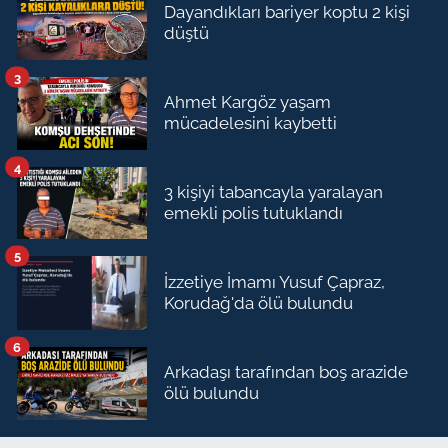
Dayandıkları bariyer koptu 2 kişi
düştü
3
Ahmet Kargöz yaşam
mücadelesini kaybetti
4
3 kişiyi tabancayla yaralayan
emekli polis tutuklandı
5
İzzetiye İmamı Yusuf Çapraz,
Korudağ'da ölü bulundu
6
Arkadaşı tarafından boş arazide
ölü bulundu