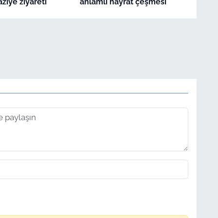
aziye ziyareti
anlamlı hayrat çeşmesi