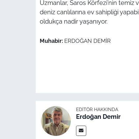
Uzmanlar, Saros Körfezi’nin temiz 
İş Dünyası
deniz canlılarına ev sahipliği yapab
Bilim Teknoloji
oldukça nadir yaşanıyor.
English News
Muhabir:
ERDOĞAN DEMİR
Canlı Maç
Finans
Genel-A
Gündem-Eğitim
EDITÖR HAKKINDA
Erdoğan Demir