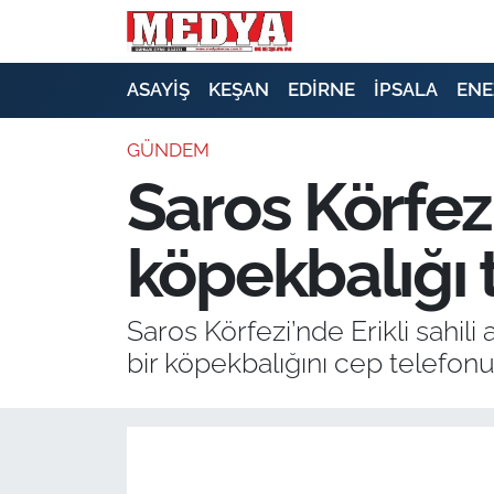
KEŞAN
ASAYİŞ
KEŞAN
EDİRNE
İPSALA
ENE
E-GAZETE
GÜNDEM
Saros Körfezi
ASAYİŞ
köpekbalığı t
SİYASET
GÜNDEM
Saros Körfezi’nde Erikli sahili
bir köpekbalığını cep telefon
EKONOMİ
SAĞLIK
EĞİTİM