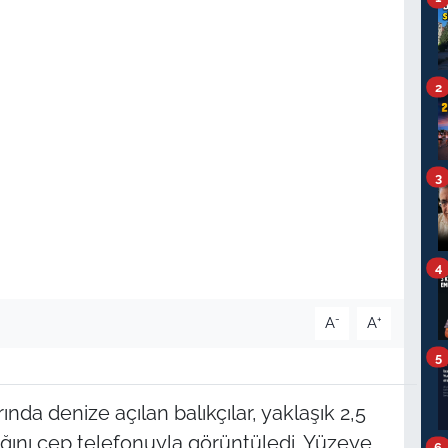
2
3
4
-
+
A
A
5
rında denize açılan balıkçılar, yaklaşık 2,5
ğını cep telefonuyla görüntüledi. Yüzeye
6