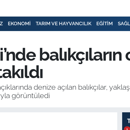
Z
EKONOMİ
TARIM VE HAYVANCILIK
EĞİTİM
SAĞL
’nde balıkçıların 
akıldı
 açıklarında denize açılan balıkçılar, yak
uyla görüntüledi
1