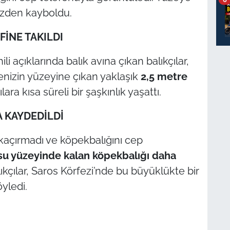
özden kayboldu.
FİNE TAKILDI
li açıklarında balık avına çıkan balıkçılar,
 Denizin yüzeyine çıkan yaklaşık
2,5 metre
ılara kısa süreli bir şaşkınlık yaşattı.
 KAYDEDİLDİ
ı kaçırmadı ve köpekbalığını cep
 su yüzeyinde kalan köpekbalığı daha
ıkçılar, Saros Körfezi’nde bu büyüklükte bir
öyledi.