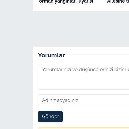
‘orman yangınları’ uyarısı
Ailesine t
Yorumlar
Gönder