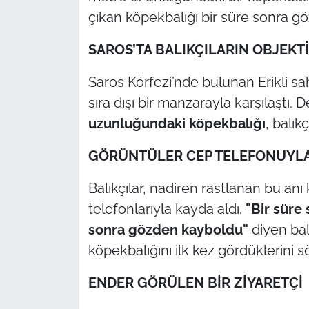
çıkan köpekbalığı bir süre sonra g
TÜRKİYE
SAROS’TA BALIKÇILARIN OBJEKTİ
Bölge
Saros Körfezi’nde bulunan Erikli sahi
sıra dışı bir manzarayla karşılaştı.
Güvenlik
uzunluğundaki köpekbalığı
, balıkç
Genel
GÖRÜNTÜLER CEP TELEFONUYLA
Politika
Balıkçılar, nadiren rastlanan bu an
telefonlarıyla kayda aldı.
"Bir süre
Flaş Haber
sonra gözden kayboldu"
diyen bal
Dış Haberler
köpekbalığını ilk kez gördüklerini s
Magazin
ENDER GÖRÜLEN BİR ZİYARETÇİ