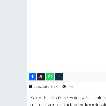
TARIM VE HAYVANCILIK
KÜLTÜR SANAT
RESMİ İLAN
SPOR
YAŞAM
EDİRNE
TEKİRDAĞ
08.07.2025 - 13:51
353
KIRKLARELİ
Saros Körfezi’nde Erikli sahili açıkla
metre uzunluğundaki bir köpekbalı
ÇANAKKALE