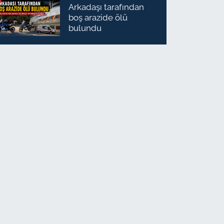
Arkadaşı tarafından
boş arazide ölü
bulundu