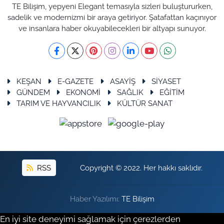
TE Bilişim, yepyeni Elegant temasıyla sizleri buluştururken,
sadelik ve modernizmi bir araya getiriyor. Şatafattan kaçınıyor
ve insanlara haber okuyabilecekleri bir altyapı sunuyor.
KEŞAN
E-GAZETE
ASAYİŞ
SİYASET
GÜNDEM
EKONOMİ
SAĞLIK
EĞİTİM
TARIM VE HAYVANCILIK
KÜLTÜR SANAT
RSS
Copyright © 2022. Her hakkı saklıdır.
Haber Yazılımı:
TE Bilişim
En iyi site deneyimi sağlamak için çerezlerden