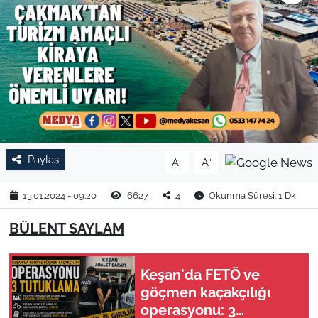
TARIM VE HAYVANCILIK
KÜLTÜR SANAT
RESMİ İLAN
SPOR
Paylaş
-
+
A
A
YAŞAM
13.01.2024 - 09:20
6627
4
Okunma Süresi: 1 Dk
EDİRNE
BÜLENT SAYLAM
TEKİRDAĞ
Keşan'da FETÖ ve
KIRKLARELİ
göçmen kaçakçılığı
operasyonu: 3
ÇANAKKALE