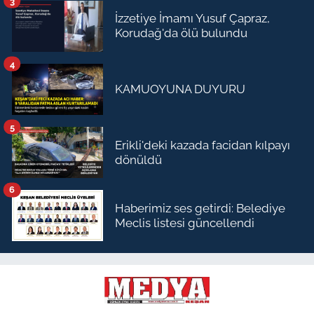
3
İzzetiye İmamı Yusuf Çapraz,
Korudağ'da ölü bulundu
4
KAMUOYUNA DUYURU
5
Erikli'deki kazada facidan kılpayı
dönüldü
6
Haberimiz ses getirdi: Belediye
Meclis listesi güncellendi