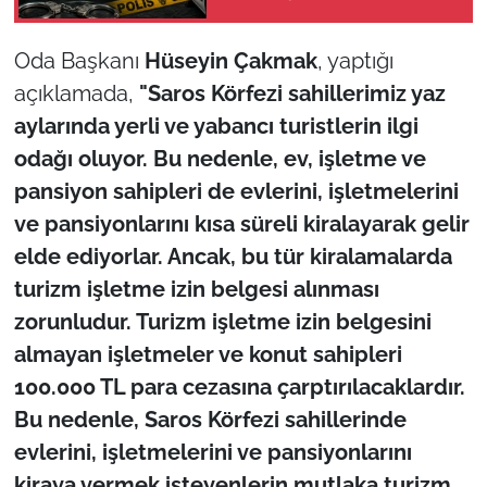
tutuklama
TÜRKİYE
Oda Başkanı
Hüseyin Çakmak
, yaptığı
açıklamada,
"Saros Körfezi sahillerimiz yaz
Bölge
aylarında yerli ve yabancı turistlerin ilgi
odağı oluyor. Bu nedenle, ev, işletme ve
Güvenlik
pansiyon sahipleri de evlerini, işletmelerini
Genel
ve pansiyonlarını kısa süreli kiralayarak gelir
elde ediyorlar. Ancak, bu tür kiralamalarda
Politika
turizm işletme izin belgesi alınması
zorunludur. Turizm işletme izin belgesini
Flaş Haber
almayan işletmeler ve konut sahipleri
Dış Haberler
100.000 TL para cezasına çarptırılacaklardır.
Bu nedenle, Saros Körfezi sahillerinde
Magazin
evlerini, işletmelerini ve pansiyonlarını
kiraya vermek isteyenlerin mutlaka turizm