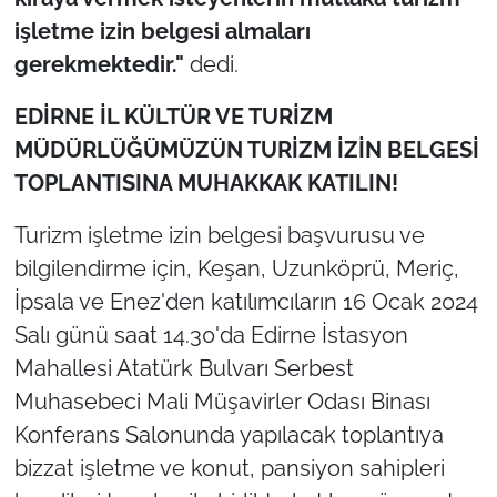
İş Dünyası
işletme izin belgesi almaları
gerekmektedir."
dedi.
Bilim Teknoloji
EDİRNE İL KÜLTÜR VE TURİZM
English News
MÜDÜRLÜĞÜMÜZÜN TURİZM İZİN BELGESİ
Canlı Maç
TOPLANTISINA MUHAKKAK KATILIN!
Turizm işletme izin belgesi başvurusu ve
Finans
bilgilendirme için, Keşan, Uzunköprü, Meriç,
Genel-A
İpsala ve Enez'den katılımcıların 16 Ocak 2024
Salı günü saat 14.30'da Edirne İstasyon
Gündem-Eğitim
Mahallesi Atatürk Bulvarı Serbest
Muhasebeci Mali Müşavirler Odası Binası
Konferans Salonunda yapılacak toplantıya
bizzat işletme ve konut, pansiyon sahipleri