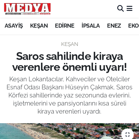
KEŞAN
ASAYİŞ
KEŞAN
EDİRNE
İPSALA
ENEZ
EKO
E-GAZETE
KEŞAN
Saros sahilinde kiraya
ASAYİŞ
verenlere önemli uyarı!
SİYASET
Keşan Lokantacılar, Kahveciler ve Otelciler
Esnaf Odası Başkanı Hüseyin Çakmak, Saros
GÜNDEM
Körfezi sahillerinde yaz sezonunda evlerini,
işletmelerini ve pansiyonlarını kısa süreli
EKONOMİ
kiraya verenleri uyardı.
SAĞLIK
EĞİTİM