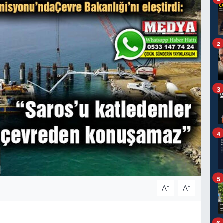
2
3
4
5
-
+
A
A
6