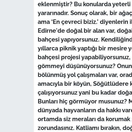
eklenmiştir? Bu konularda yeter
yararınadır. Sonuç olarak, bir ağa
ama ‘En çevreci biziz.’ diyenleri
Edirne'de doğal bir alan var, doğa
bahçesi yapıyorsunuz. Kendiliğind
yıllarca piknik yaptığı bir mesire y
bahçesi projesi yapabiliyorsunuz, 
gömmeyi düşünüyorsunuz? Onun dı
bölünmüş yol çalışmaları var, ora
amacıyla bir köyün, Söğütlüdere
çalışıyorsunuz yani bu kadar doğa 
Bunları hiç görmüyor musunuz? Me
dünyada hayvanların da hakkı vardı
ortamda siz meraları da korumak 
zorundasınız. Katliamı bırakın, 