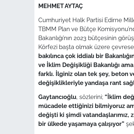
MEHMET AYTAÇ
TÜRKİYE
Cumhuriyet Halk Partisi Edirne Mille
TBMM Plan ve Bütçe Komisyonu’nda Ç
Bölge
Bakanlığı’nın 2023 bütçesinin görü
Güvenlik
Körfezi başta olmak üzere çevresel
bakılınca çok iddialı bir Bakanlığı
Genel
ve İklim Değişikliği Bakanlığı am
farklı. İlginiz olan tek şey, beton 
Politika
değişiklikleriyle yandaşa rant sağ
Flaş Haber
Gaytancıoğlu
, sözlerini;
“İklim değ
mücadele ettiğinizi bilmiyoruz ama
Dış Haberler
değişti ki şimdi vatandaşlarımız,
Magazin
bir ülkede yaşamaya çalışıyor”
şek