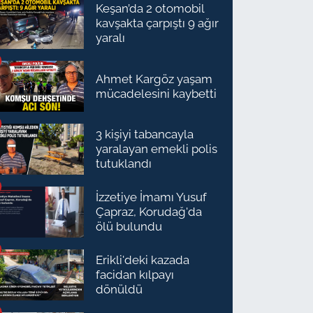
Keşan’da 2 otomobil
kavşakta çarpıştı 9 ağır
yaralı
Ahmet Kargöz yaşam
mücadelesini kaybetti
3 kişiyi tabancayla
yaralayan emekli polis
tutuklandı
İzzetiye İmamı Yusuf
Çapraz, Korudağ'da
ölü bulundu
Erikli'deki kazada
facidan kılpayı
dönüldü