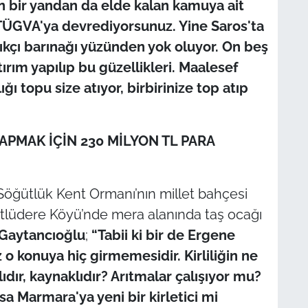
n bir yandan da elde kalan kamuya ait
z TÜGVA'ya devrediyorsunuz. Yine Saros'ta
lıkçı barınağı yüzünden yok oluyor. On beş
ırım yapılıp bu güzellikleri. Maalesef
ı topu size atıyor, birbirinize top atıp
APMAK İÇİN 230 MİLYON TL PARA
 Söğütlük Kent Ormanı’nın millet bahçesi
tlüdere Köyü’nde mera alanında taş ocağı
Gaytancıoğlu
;
“Tabii ki bir de Ergene
o konuya hiç girmemesidir. Kirliliğin ne
lıdır, kaynaklıdır? Arıtmalar çalışıyor mu?
sa Marmara'ya yeni bir kirletici mi