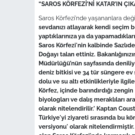
İş Dünyası
“SAROS KÖRFEZİ’Nİ KATAR’IN Ç
Saros Körfezi’nde yaşananlara de
Bilim Teknoloji
sevdanızı atlayarak kendi seçim 
English News
yaptıklarınıza ya da yapamadıkla
Saros Körfezi'nin kalbinde Sazlıd
Canlı Maç
Doğayı talan ettiniz. Bakanlığınız
Müdürlüğü’nün sayfasında deniliyor 
Finans
deniz bitkisi ve 34 tür süngere ev 
Genel-A
dolu ve su altı etkinlikleriyle ilgi
Körfez, içinde barındırdığı zengin
Gündem-Eğitim
biyologları ve dalış meraklıları 
olarak nitelendirilir.’ Kaptan Coust
Türkiye'yi ziyareti sırasında bu kö
versiyonu' olarak nitelendirmiştir