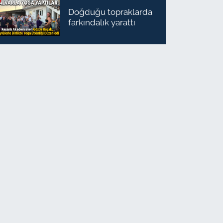
Doğduğu topraklarda
farkındalık yarattı