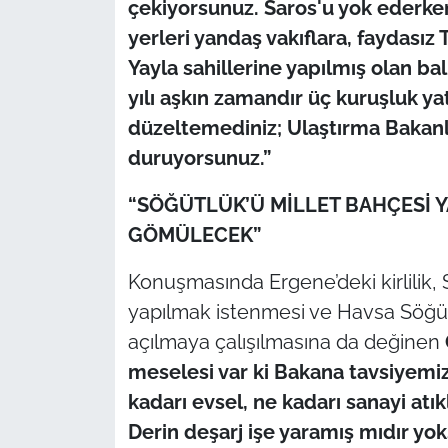
çekiyorsunuz. Saros'u yok ederke
yerleri yandaş vakıflara, faydası
Yayla sahillerine yapılmış olan ba
yılı aşkın zamandır üç kuruşluk yat
düzeltemediniz; Ulaştırma Bakanlığ
duruyorsunuz.”
“SÖĞÜTLÜK’Ü MİLLET BAHÇESİ Y
GÖMÜLECEK”
Konuşmasında Ergene’deki kirlilik,
yapılmak istenmesi ve Havsa Söğü
açılmaya çalışılmasına da değinen
meselesi var ki Bakana tavsiyemiz 
kadarı evsel, ne kadarı sanayi atık
Derin deşarj işe yaramış mıdır yok