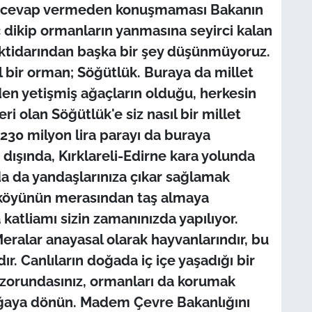
li cevap vermeden konuşmaması Bakanın
ç dikip ormanların yanmasına seyirci kalan
n iktidarından başka bir şey düşünmüyoruz.
l bir orman; Söğütlük. Buraya da millet
en yetişmiş ağaçların olduğu, herkesin
eri olan Söğütlük'e siz nasıl bir millet
230 milyon lira parayı da buraya
şında, Kırklareli-Edirne kara yolunda
da da yandaşlarınıza çıkar sağlamak
 köyünün merasından taş almaya
katliamı sizin zamanınızda yapılıyor.
ralar anayasal olarak hayvanlarındır, bu
r. Canlıların doğada iç içe yaşadığı bir
zorundasınız, ormanları da korumak
doğaya dönün. Madem Çevre Bakanlığını