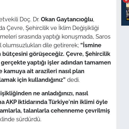
tvekili Doç. Dr.
Okan Gaytancıoğlu
,
evre, Şehircilik ve İklim Değişikliği
şmeleri sırasında yaptığı konuşmada, Saros
 olumsuzlukları dile getirerek;
“İsmine
n bütçesini görüşeceğiz. Çevre, Şehircilik
a gerçekte yaptığı işler adından tamamen
ve kamuya ait arazileri nasıl plan
lamak için kullandığınız”
dedi.
işikliğinden ne anladığınızı, nasıl
 AKP iktidarında Türkiye'nin iklimi öyle
 zamlarla, talanlarla cehenneme çevrilmiş
linde sürdürdü.