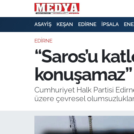
KEŞAN
ASAYİŞ
KEŞAN
EDİRNE
İPSALA
ENE
E-GAZETE
EDİRNE
“Saros’u kat
ASAYİŞ
konuşamaz”
SİYASET
GÜNDEM
Cumhuriyet Halk Partisi Edirn
üzere çevresel olumsuzlukları 
EKONOMİ
SAĞLIK
EĞİTİM