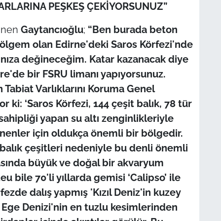
IKARLARINA PEŞKEŞ ÇEKİYORSUNUZ”
ğinen
Gaytancıoğlu
;
“Ben burada beton
bölgem olan Edirne'deki Saros Körfezi'nde
rınıza değineceğim. Katar kazanacak diye
ere'de bir FSRU limanı yapıyorsunuz.
ın Tabiat Varlıklarını Koruma Genel
ki: ‘Saros Körfezi, 144 çeşit balık, 78 tür
sahipliği yapan su altı zenginlikleriyle
lenenler için oldukça önemli bir bölgedir.
 balık çeşitleri nedeniyle bu denli önemli
arasında büyük ve doğal bir akvaryum
eu bile 70'li yıllarda gemisi ‘Calipso’ ile
rfezde dalış yapmış 'Kızıl Deniz'in kuzey
. Ege Denizi'nin en tuzlu kesimlerinden