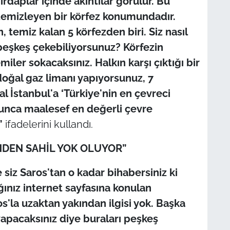
rdaplar içinde akıntılar görülür. Bu
 temizleyen bir körfez konumundadır.
temiz kalan 5 körfezden biri. Siz nasıl
a peşkeş çekebiliyorsunuz? Körfezin
ler sokacaksınız. Halkın karşı çıktığı bir
doğal gaz limanı yapıyorsunuz, 7
nal İstanbul'a ‘Türkiye'nin en çevreci
olunca maalesef en değerli çevre
”
ifadelerini kullandı.
NDEN SAHİL YOK OLUYOR”
 siz Saros'tan o kadar bihabersiniz ki
ğınız internet sayfasına konulan
os'la uzaktan yakından ilgisi yok. Başka
yapacaksınız diye buraları peşkeş