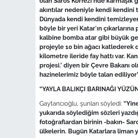
olan Saros Körfezi'nde karmaşık gi
akıntılar nedeniyle kendi kendini
Dünyada kendi kendini temizleyen, 
böyle bir yeri Katar'ın çıkarların
kalbine bomba atar gibi büyük gemi
projeyle 10 bin ağacı katlederek 
kilometre ileride fay hattı var. Ka
projesi.’ diyen bir Çevre Bakanı 
hazinelerimiz böyle talan ediliyor
“YAYLA BALIKÇI BARINAĞI YÜZÜ
Gaytancıoğlu, şunları söyledi:
“Yine
yukarıda söylediğim sözleri yazdı
fotoğraflardan birinin -bakın- Sar
ülkelerin. Bugün Katarlara liman 