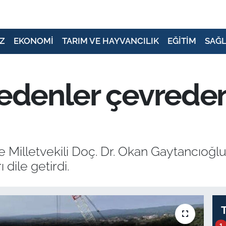
Z
EKONOMİ
TARIM VE HAYVANCILIK
EĞİTİM
SAĞL
ledenler çevrede
e Milletvekili Doç. Dr. Okan Gaytancıoğl
dile getirdi.
1