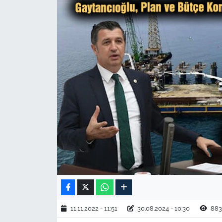
TARIM VE HAYVANCILIK
KÜLTÜR SANAT
RESMİ İLAN
SPOR
YAŞAM
EDİRNE
TEKİRDAĞ
KIRKLARELİ
11.11.2022 - 11:51
30.08.2024 - 10:30
883
ÇANAKKALE