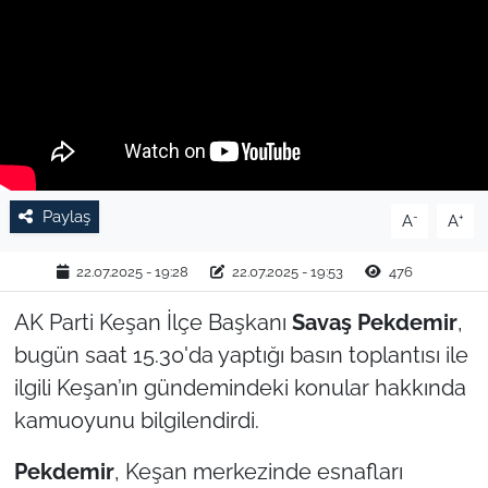
TARIM VE HAYVANCILIK
KÜLTÜR SANAT
RESMİ İLAN
SPOR
Paylaş
-
+
A
A
YAŞAM
22.07.2025 - 19:28
22.07.2025 - 19:53
476
EDİRNE
AK Parti Keşan İlçe Başkanı
Savaş Pekdemir
,
bugün saat 15.30'da yaptığı basın toplantısı ile
TEKİRDAĞ
ilgili Keşan’ın gündemindeki konular hakkında
kamuoyunu bilgilendirdi.
KIRKLARELİ
Pekdemir
, Keşan merkezinde esnafları
ÇANAKKALE