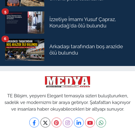
5
İzzetiye İmamı Yusuf Çapraz,
Korudağ'da ölü bulundu
6
Arkadaşı tarafından boş arazide
ölü bulundu
TE Bilişim, yepyeni Elegant temasıyla sizleri buluştururken,
sadelik ve modernizmi bir araya getiriyor. Şatafattan kaçınıyor
ve insanlara haber okuyabilecekleri bir altyapı sunuyor.