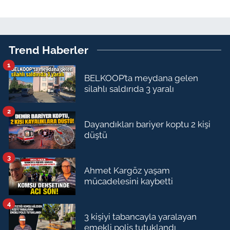
Trend Haberler
1
BELKOOP’ta meydana gelen
silahlı saldırıda 3 yaralı
2
Dayandıkları bariyer koptu 2 kişi
düştü
3
Ahmet Kargöz yaşam
mücadelesini kaybetti
4
3 kişiyi tabancayla yaralayan
emekli polis tutuklandı