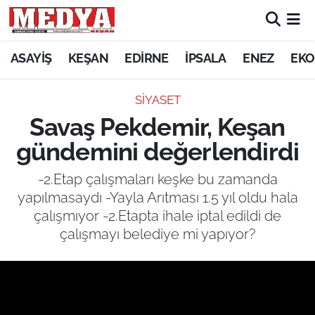
KEŞAN
ASAYİŞ
KEŞAN
EDİRNE
İPSALA
ENEZ
EKO
E-GAZETE
SİYASET
Savaş Pekdemir, Keşan
ASAYİŞ
gündemini değerlendirdi
SİYASET
-2.Etap çalışmaları keşke bu zamanda
yapılmasaydı -Yayla Arıtması 1.5 yıl oldu hala
GÜNDEM
çalışmıyor -2.Etapta ihale iptal edildi de
çalışmayı belediye mi yapıyor?
EKONOMİ
SAĞLIK
EĞİTİM