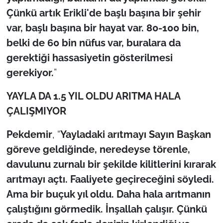
Çünkü artık Erikli'de başlı başına bir şehir
var, başlı başına bir hayat var. 80-100 bin,
belki de 60 bin nüfus var, buralara da
gerektiği hassasiyetin gösterilmesi
gerekiyor.
”
YAYLA DA 1.5 YIL OLDU ARITMA HALA
ÇALIŞMIYOR
Pekdemir
, “
Yayladaki arıtmayı Sayın Başkan
göreve geldiğinde, neredeyse törenle,
davulunu zurnalı bir şekilde kilitlerini kırarak
arıtmayı açtı. Faaliyete geçireceğini söyledi.
Ama bir buçuk yıl oldu. Daha hala arıtmanın
çalıştığını görmedik. İnşallah çalışır. Çünkü