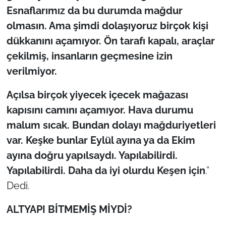
İş Dünyası
Esnaflarımız da bu durumda mağdur
olmasın. Ama şimdi dolaşıyoruz birçok kişi
Bilim Teknoloji
dükkanını açamıyor. Ön tarafı kapalı, araçlar
çekilmiş, insanların geçmesine izin
English News
verilmiyor.
Canlı Maç
Açılsa birçok yiyecek içecek mağazası
Finans
kapısını camını açamıyor. Hava durumu
malum sıcak. Bundan dolayı mağduriyetleri
Genel-A
var. Keşke bunlar Eylül ayına ya da Ekim
ayına doğru yapılsaydı. Yapılabilirdi.
Gündem-Eğitim
Yapılabilirdi. Daha da iyi olurdu Keşen için
.”
Dedi.
ALTYAPI BİTMEMİŞ MİYDİ?