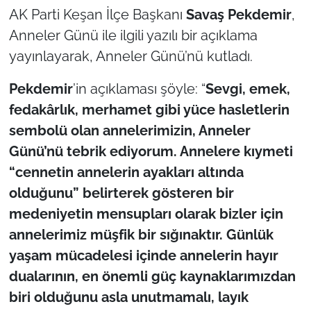
AK Parti Keşan İlçe Başkanı
Savaş Pekdemir
,
TÜRKİYE
Anneler Günü ile ilgili yazılı bir açıklama
yayınlayarak, Anneler Günü’nü kutladı.
Bölge
Pekdemir
’in açıklaması şöyle: “
Sevgi, emek,
Güvenlik
fedakârlık, merhamet gibi yüce hasletlerin
sembolü olan annelerimizin, Anneler
Genel
Günü’nü tebrik ediyorum. Annelere kıymeti
“cennetin annelerin ayakları altında
Politika
olduğunu” belirterek gösteren bir
Flaş Haber
medeniyetin mensupları olarak bizler için
annelerimiz müşfik bir sığınaktır. Günlük
Dış Haberler
yaşam mücadelesi içinde annelerin hayır
dualarının, en önemli güç kaynaklarımızdan
Magazin
biri olduğunu asla unutmamalı, layık