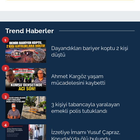
Trend Haberler
1
Dayandıkları bariyer koptu 2 kişi
düştü
2
Ahmet Kargöz yaşam
mücadelesini kaybetti
3
3 kişiyi tabancayla yaralayan
emekli polis tutuklandı
4
İzzetiye İmamı Yusuf Çapraz,
Korudağ'da ölü bulundu