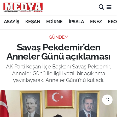
KEŞAN
ASAYİŞ
KEŞAN
EDİRNE
İPSALA
ENEZ
EKO
E-GAZETE
GÜNDEM
Savaş Pekdemir’den
ASAYİŞ
Anneler Günü açıklaması
SİYASET
AK Parti Keşan İlçe Başkanı Savaş Pekdemir,
Anneler Günü ile ilgili yazılı bir açıklama
GÜNDEM
yayınlayarak, Anneler Günü’nü kutladı.
EKONOMİ
SAĞLIK
EĞİTİM