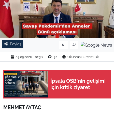
TARIM VE HAYVANCILIK
KÜLTÜR SANAT
RESMİ İLAN
Paylaş
-
+
A
A
SPOR
09.05.2026 - 01:38
32
Okunma Süresi: 1 Dk
YAŞAM
EDİRNE
İpsala OSB'nin gelişimi
için kritik ziyaret
TEKİRDAĞ
KIRKLARELİ
MEHMET AYTAÇ
ÇANAKKALE