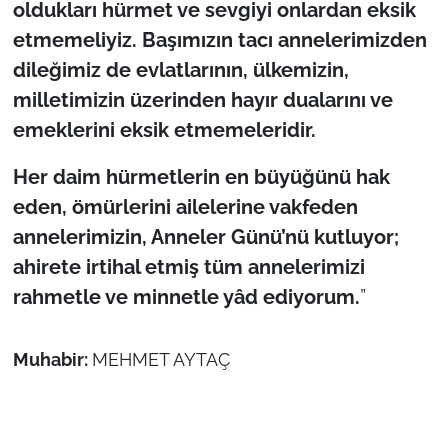
İş Dünyası
oldukları hürmet ve sevgiyi onlardan eksik
etmemeliyiz. Başımızın tacı annelerimizden
Bilim Teknoloji
dileğimiz de evlatlarının, ülkemizin,
milletimizin üzerinden hayır dualarını ve
English News
emeklerini eksik etmemeleridir.
Canlı Maç
Her daim hürmetlerin en büyüğünü hak
eden, ömürlerini ailelerine vakfeden
Finans
annelerimizin, Anneler Günü’nü kutluyor;
Genel-A
ahirete irtihal etmiş tüm annelerimizi
rahmetle ve minnetle yâd ediyorum.
”
Gündem-Eğitim
Muhabir:
MEHMET AYTAÇ