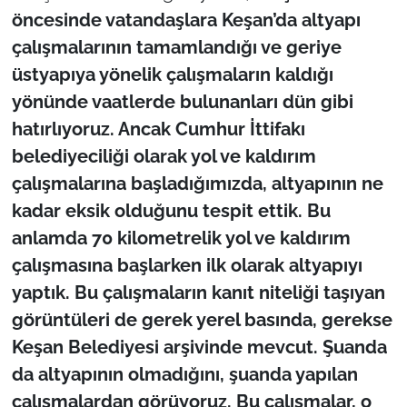
İş Dünyası
öncesinde vatandaşlara Keşan’da altyapı
çalışmalarının tamamlandığı ve geriye
Bilim Teknoloji
üstyapıya yönelik çalışmaların kaldığı
English News
yönünde vaatlerde bulunanları dün gibi
hatırlıyoruz. Ancak Cumhur İttifakı
Canlı Maç
belediyeciliği olarak yol ve kaldırım
çalışmalarına başladığımızda, altyapının ne
Finans
kadar eksik olduğunu tespit ettik. Bu
anlamda 70 kilometrelik yol ve kaldırım
Genel-A
çalışmasına başlarken ilk olarak altyapıyı
Gündem-Eğitim
yaptık. Bu çalışmaların kanıt niteliği taşıyan
görüntüleri de gerek yerel basında, gerekse
Keşan Belediyesi arşivinde mevcut. Şuanda
da altyapının olmadığını, şuanda yapılan
çalışmalardan görüyoruz. Bu çalışmalar, o