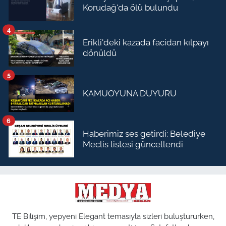
Korudağ'da ölü bulundu
4
Erikli'deki kazada facidan kılpayı
dönüldü
5
KAMUOYUNA DUYURU
6
Haberimiz ses getirdi: Belediye
Meclis listesi güncellendi
TE Bilişim, yepyeni Elegant temasıyla sizleri buluştururken,