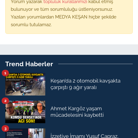
Yorum yazarak
topluluk kurallarımızı
kabul etmiş
bulunuyor ve tüm sorumluluğu üstleniyorsunuz.
Yazılan yorumlardan MEDYA KEŞAN hiçbir şekilde
sorumlu tutulamaz.
Trend Haberler
1
Keşan’da 2 otomobil kavşakta
çarpıştı 9 ağır yaralı
2
Ahmet Kargöz yaşam
mücadelesini kaybetti
3
İzzetiye İmamı Yusuf Çapraz,