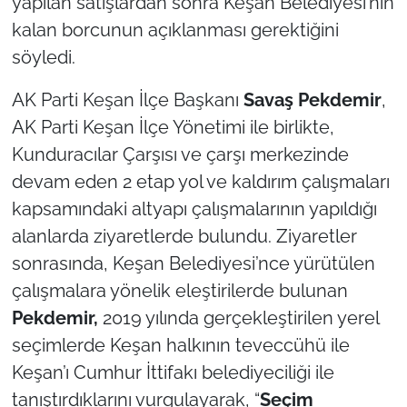
yapılan satışlardan sonra Keşan Belediyesi’nin
kalan borcunun açıklanması gerektiğini
TÜRKİYE
söyledi.
Bölge
AK Parti Keşan İlçe Başkanı
Savaş Pekdemir
,
AK Parti Keşan İlçe Yönetimi ile birlikte,
Güvenlik
Kunduracılar Çarşısı ve çarşı merkezinde
devam eden 2 etap yol ve kaldırım çalışmaları
Genel
kapsamındaki altyapı çalışmalarının yapıldığı
Politika
alanlarda ziyaretlerde bulundu. Ziyaretler
sonrasında, Keşan Belediyesi’nce yürütülen
Flaş Haber
çalışmalara yönelik eleştirilerde bulunan
Pekdemir,
2019 yılında gerçekleştirilen yerel
Dış Haberler
seçimlerde Keşan halkının teveccühü ile
Magazin
Keşan’ı Cumhur İttifakı belediyeciliği ile
tanıştırdıklarını vurgulayarak, “
Seçim