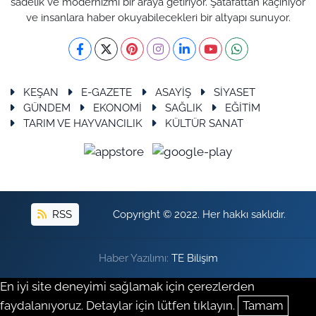
sadelik ve modernizmi bir araya getiriyor. Şatafattan kaçınıyor
ve insanlara haber okuyabilecekleri bir altyapı sunuyor.
KEŞAN
E-GAZETE
ASAYİŞ
SİYASET
GÜNDEM
EKONOMİ
SAĞLIK
EĞİTİM
TARIM VE HAYVANCILIK
KÜLTÜR SANAT
RSS
Copyright © 2022. Her hakkı saklıdır.
Haber Yazılımı:
TE Bilişim
En iyi site deneyimi sağlamak için çerezlerden
faydalanıyoruz. Detaylar için lütfen tıklayın.
Tamam