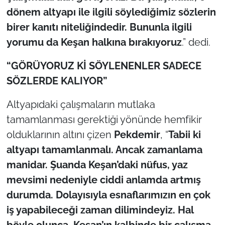
dönem altyapı ile ilgili söylediğimiz sözlerin
birer kanıtı niteliğindedir. Bununla ilgili
yorumu da Keşan halkına bırakıyoruz
.” dedi.
“GÖRÜYORUZ Kİ SÖYLENENLER SADECE
SÖZLERDE KALIYOR”
Altyapıdaki çalışmaların mutlaka
tamamlanması gerektiği yönünde hemfikir
olduklarının altını çizen
Pekdemir
, “
Tabii ki
altyapı tamamlanmalı. Ancak zamanlama
manidar. Şuanda Keşan’daki nüfus, yaz
mevsimi nedeniyle ciddi anlamda artmış
durumda. Dolayısıyla esnaflarımızın en çok
iş yapabileceği zaman dilimindeyiz. Hal
böyle olunca, Keşan’ın kalbinde bir çalışma