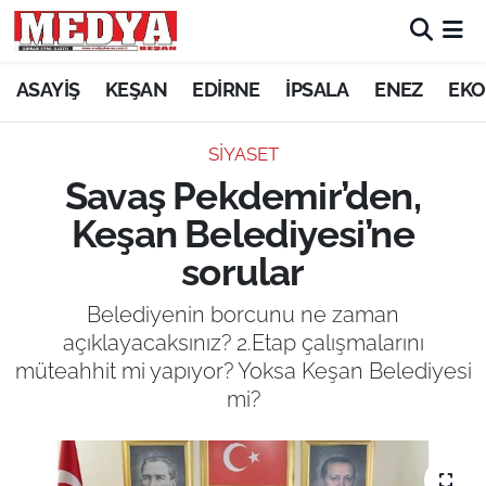
KEŞAN
ASAYİŞ
KEŞAN
EDİRNE
İPSALA
ENEZ
EKO
E-GAZETE
SİYASET
Savaş Pekdemir’den,
ASAYİŞ
Keşan Belediyesi’ne
SİYASET
sorular
GÜNDEM
Belediyenin borcunu ne zaman
açıklayacaksınız? 2.Etap çalışmalarını
EKONOMİ
müteahhit mi yapıyor? Yoksa Keşan Belediyesi
mi?
SAĞLIK
EĞİTİM