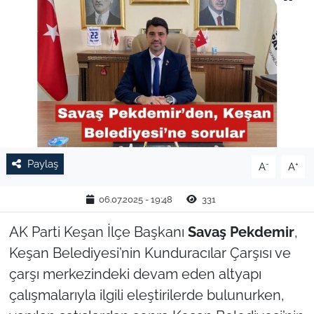
TARIM VE HAYVANCILIK
KÜLTÜR SANAT
RESMİ İLAN
SPOR
Paylaş
-
+
A
A
YAŞAM
06.07.2025 - 19:48
331
EDİRNE
AK Parti Keşan İlçe Başkanı
Savaş Pekdemir
,
TEKİRDAĞ
Keşan Belediyesi’nin Kunduracılar Çarşısı ve
çarşı merkezindeki devam eden altyapı
KIRKLARELİ
çalışmalarıyla ilgili eleştirilerde bulunurken,
ÇANAKKALE