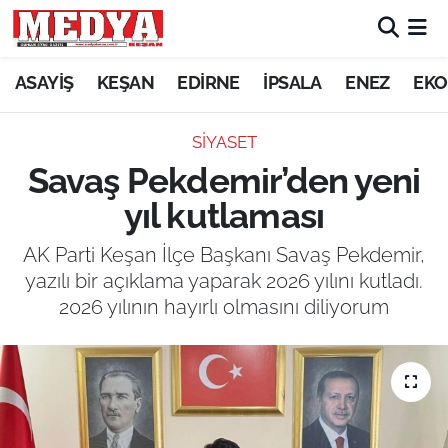
KEŞAN
ASAYİŞ
KEŞAN
EDİRNE
İPSALA
ENEZ
EKO
E-GAZETE
SİYASET
Savaş Pekdemir’den yeni
ASAYİŞ
yıl kutlaması
SİYASET
AK Parti Keşan İlçe Başkanı Savaş Pekdemir,
yazılı bir açıklama yaparak 2026 yılını kutladı.
GÜNDEM
2026 yılının hayırlı olmasını diliyorum
EKONOMİ
SAĞLIK
EĞİTİM