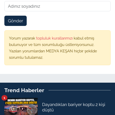
Gönder
Yorum yazarak
topluluk kurallarımızı
kabul etmiş
bulunuyor ve tüm sorumluluğu üstleniyorsunuz.
Yazılan yorumlardan MEDYA KEŞAN hiçbir şekilde
sorumlu tutulamaz.
Trend Haberler
1
Dayandıkları bariyer koptu 2 kişi
düştü