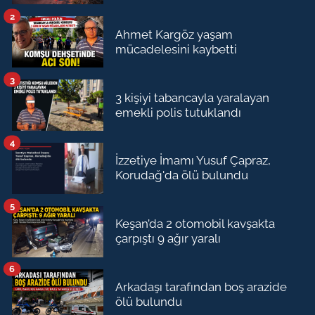
2
Ahmet Kargöz yaşam
mücadelesini kaybetti
3
3 kişiyi tabancayla yaralayan
emekli polis tutuklandı
4
İzzetiye İmamı Yusuf Çapraz,
Korudağ'da ölü bulundu
5
Keşan’da 2 otomobil kavşakta
çarpıştı 9 ağır yaralı
6
Arkadaşı tarafından boş arazide
ölü bulundu