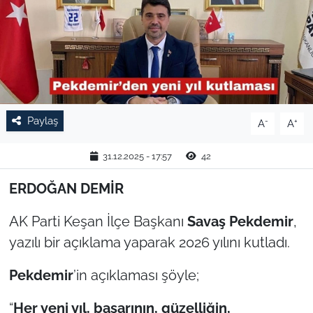
TARIM VE HAYVANCILIK
KÜLTÜR SANAT
RESMİ İLAN
Paylaş
-
+
A
A
SPOR
31.12.2025 - 17:57
42
YAŞAM
ERDOĞAN DEMİR
EDİRNE
AK Parti Keşan İlçe Başkanı
Savaş Pekdemir
,
TEKİRDAĞ
yazılı bir açıklama yaparak 2026 yılını kutladı.
Pekdemir
’in açıklaması şöyle;
KIRKLARELİ
“
Her yeni yıl, başarının, güzelliğin,
ÇANAKKALE