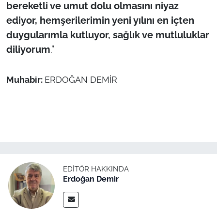
İş Dünyası
bereketli ve umut dolu olmasını niyaz
ediyor, hemşerilerimin yeni yılını en içten
Bilim Teknoloji
duygularımla kutluyor, sağlık ve mutluluklar
diliyorum
.”
English News
Canlı Maç
Muhabir:
ERDOĞAN DEMİR
Finans
Genel-A
Gündem-Eğitim
EDITÖR HAKKINDA
Erdoğan Demir