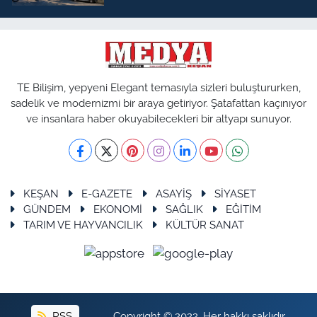
TE Bilişim, yepyeni Elegant temasıyla sizleri buluştururken,
sadelik ve modernizmi bir araya getiriyor. Şatafattan kaçınıyor
ve insanlara haber okuyabilecekleri bir altyapı sunuyor.
KEŞAN
E-GAZETE
ASAYİŞ
SİYASET
GÜNDEM
EKONOMİ
SAĞLIK
EĞİTİM
TARIM VE HAYVANCILIK
KÜLTÜR SANAT
RSS
Copyright © 2022. Her hakkı saklıdır.