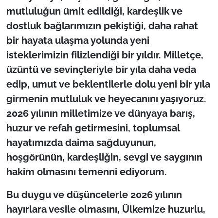
mutluluğun ümit edildiği, kardeşlik ve
TÜRKİYE
dostluk bağlarımızın pekiştiği, daha rahat
bir hayata ulaşma yolunda yeni
Bölge
isteklerimizin filizlendiği bir yıldır. Milletçe,
üzüntü ve sevinçleriyle bir yıla daha veda
Güvenlik
edip, umut ve beklentilerle dolu yeni bir yıla
Genel
girmenin mutluluk ve heyecanını yaşıyoruz.
2026 yılının milletimize ve dünyaya barış,
Politika
huzur ve refah getirmesini, toplumsal
hayatımızda daima sağduyunun,
Flaş Haber
hoşgörünün, kardeşliğin, sevgi ve saygının
hakim olmasını temenni ediyorum.
Dış Haberler
Bu duygu ve düşüncelerle 2026 yılının
Magazin
hayırlara vesile olmasını, Ülkemize huzurlu,