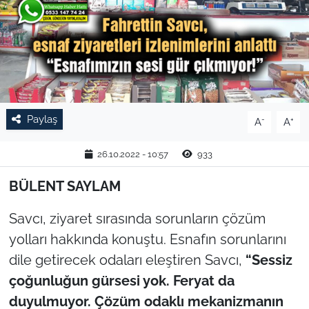
TARIM VE HAYVANCILIK
KÜLTÜR SANAT
RESMİ İLAN
Paylaş
-
+
A
A
SPOR
26.10.2022 - 10:57
933
YAŞAM
BÜLENT SAYLAM
EDİRNE
Savcı, ziyaret sırasında sorunların çözüm
TEKİRDAĞ
yolları hakkında konuştu. Esnafın sorunlarını
dile getirecek odaları eleştiren Savcı,
“Sessiz
KIRKLARELİ
çoğunluğun gürsesi yok. Feryat da
duyulmuyor. Çözüm odaklı mekanizmanın
ÇANAKKALE