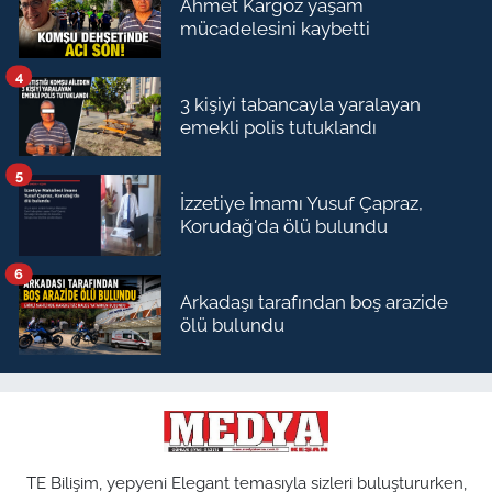
Ahmet Kargöz yaşam
mücadelesini kaybetti
4
3 kişiyi tabancayla yaralayan
emekli polis tutuklandı
5
İzzetiye İmamı Yusuf Çapraz,
Korudağ'da ölü bulundu
6
Arkadaşı tarafından boş arazide
ölü bulundu
TE Bilişim, yepyeni Elegant temasıyla sizleri buluştururken,