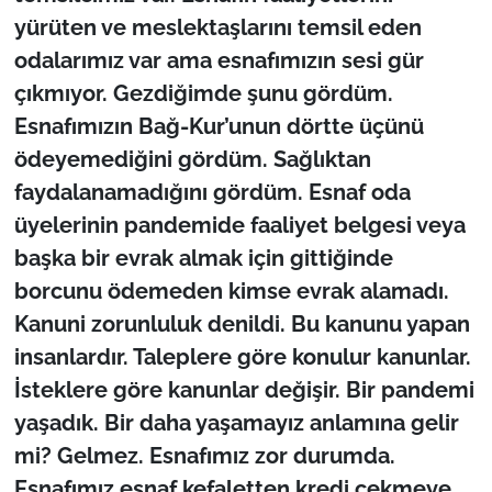
İş Dünyası
yürüten ve meslektaşlarını temsil eden
odalarımız var ama esnafımızın sesi gür
Bilim Teknoloji
çıkmıyor. Gezdiğimde şunu gördüm.
English News
Esnafımızın Bağ-Kur’unun dörtte üçünü
ödeyemediğini gördüm. Sağlıktan
Canlı Maç
faydalanamadığını gördüm. Esnaf oda
üyelerinin pandemide faaliyet belgesi veya
Finans
başka bir evrak almak için gittiğinde
Genel-A
borcunu ödemeden kimse evrak alamadı.
Kanuni zorunluluk denildi. Bu kanunu yapan
Gündem-Eğitim
insanlardır. Taleplere göre konulur kanunlar.
İsteklere göre kanunlar değişir. Bir pandemi
yaşadık. Bir daha yaşamayız anlamına gelir
mi? Gelmez. Esnafımız zor durumda.
Esnafımız esnaf kefaletten kredi çekmeye