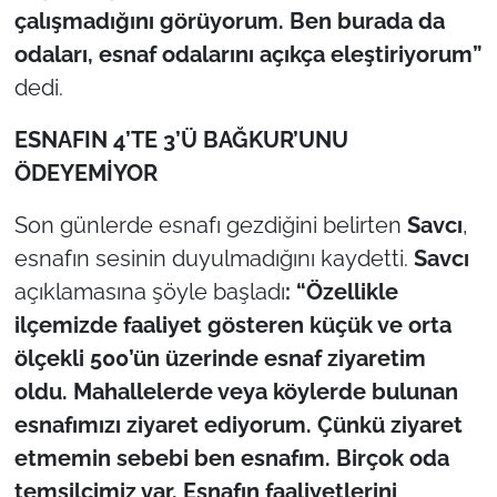
çalışmadığını görüyorum. Ben burada da
odaları, esnaf odalarını açıkça eleştiriyorum”
TÜRKİYE
dedi.
Bölge
ESNAFIN 4’TE 3’Ü BAĞKUR’UNU
Güvenlik
ÖDEYEMİYOR
Genel
Son günlerde esnafı gezdiğini belirten
Savcı
,
esnafın sesinin duyulmadığını kaydetti.
Savcı
Politika
açıklamasına şöyle başladı
: “Özellikle
ilçemizde faaliyet gösteren küçük ve orta
Flaş Haber
ölçekli 500’ün üzerinde esnaf ziyaretim
oldu. Mahallelerde veya köylerde bulunan
Dış Haberler
esnafımızı ziyaret ediyorum. Çünkü ziyaret
Magazin
etmemin sebebi ben esnafım. Birçok oda
temsilcimiz var. Esnafın faaliyetlerini