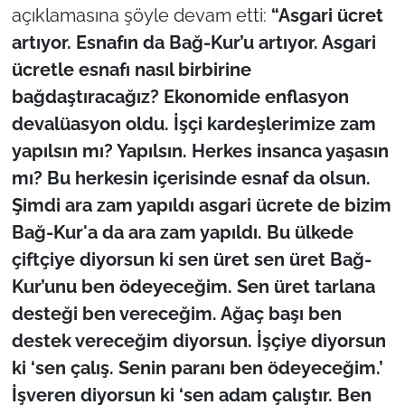
açıklamasına şöyle devam etti:
“Asgari ücret
artıyor. Esnafın da Bağ-Kur’u artıyor. Asgari
ücretle esnafı nasıl birbirine
bağdaştıracağız? Ekonomide enflasyon
devalüasyon oldu. İşçi kardeşlerimize zam
yapılsın mı? Yapılsın. Herkes insanca yaşasın
mı? Bu herkesin içerisinde esnaf da olsun.
Şimdi ara zam yapıldı asgari ücrete de bizim
Bağ-Kur'a da ara zam yapıldı. Bu ülkede
çiftçiye diyorsun ki sen üret sen üret Bağ-
Kur’unu ben ödeyeceğim. Sen üret tarlana
desteği ben vereceğim. Ağaç başı ben
destek vereceğim diyorsun. İşçiye diyorsun
ki ‘sen çalış. Senin paranı ben ödeyeceğim.’
İşveren diyorsun ki ‘sen adam çalıştır. Ben