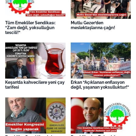
Tüm Emekliler Sendikası:
Mutlu Gezer’den
“Zam değil, yoksulluğun
meslektaşlarına çağrı!
tescili!”
Keşan’da kahvecilere yeni çay
Erkan “Açıklanan enflasyon
tarifesi
değil, yaşanan yoksulluktur!”