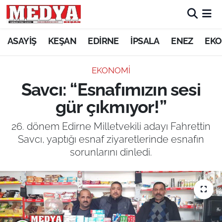
KEŞAN
ASAYİŞ
KEŞAN
EDİRNE
İPSALA
ENEZ
EKO
E-GAZETE
EKONOMİ
Savcı: “Esnafımızın sesi
ASAYİŞ
gür çıkmıyor!”
SİYASET
26. dönem Edirne Milletvekili adayı Fahrettin
Savcı, yaptığı esnaf ziyaretlerinde esnafın
GÜNDEM
sorunlarını dinledi.
EKONOMİ
SAĞLIK
EĞİTİM