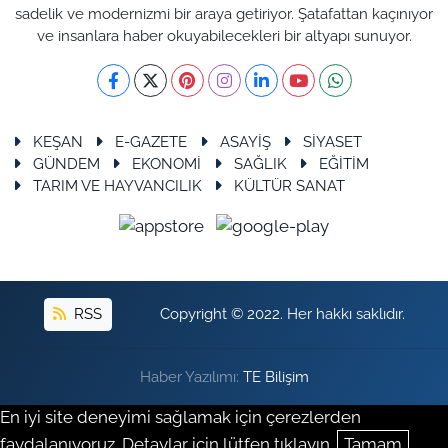
sadelik ve modernizmi bir araya getiriyor. Şatafattan kaçınıyor
ve insanlara haber okuyabilecekleri bir altyapı sunuyor.
KEŞAN
E-GAZETE
ASAYİŞ
SİYASET
GÜNDEM
EKONOMİ
SAĞLIK
EĞİTİM
TARIM VE HAYVANCILIK
KÜLTÜR SANAT
RSS
Copyright © 2022. Her hakkı saklıdır.
Haber Yazılımı:
TE Bilişim
En iyi site deneyimi sağlamak için çerezlerden
faydalanıyoruz. Detaylar için lütfen tıklayın.
Tamam