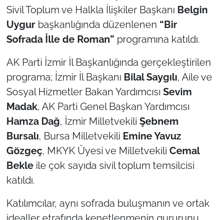
Sivil Toplum ve Halkla İlişkiler Başkanı
Belgin
TÜRKİYE
Uygur
başkanlığında düzenlenen
“Bir
Sofrada İlle de Roman”
programına katıldı.
Bölge
AK Parti İzmir İl Başkanlığında gerçekleştirilen
Güvenlik
programa; İzmir İl Başkanı
Bilal Saygılı
, Aile ve
Sosyal Hizmetler Bakan Yardımcısı
Sevim
Genel
Madak
, AK Parti Genel Başkan Yardımcısı
Hamza Dağ
, İzmir Milletvekili
Şebnem
Politika
Bursalı
, Bursa Milletvekili
Emine Yavuz
Flaş Haber
Gözgeç
, MKYK Üyesi ve Milletvekili
Cemal
Bekle
ile çok sayıda sivil toplum temsilcisi
Dış Haberler
katıldı.
Magazin
Katılımcılar, aynı sofrada buluşmanın ve ortak
idealler etrafında kenetlenmenin gururunu