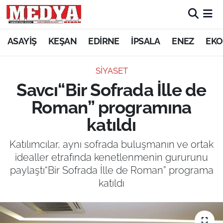
KEŞAN
ASAYİŞ
KEŞAN
EDİRNE
İPSALA
ENEZ
EKO
E-GAZETE
SİYASET
Savcı“Bir Sofrada İlle de
ASAYİŞ
Roman” programına
SİYASET
katıldı
GÜNDEM
Katılımcılar, aynı sofrada buluşmanın ve ortak
idealler etrafında kenetlenmenin gururunu
EKONOMİ
paylaştı“Bir Sofrada İlle de Roman” programa
katıldı
SAĞLIK
EĞİTİM