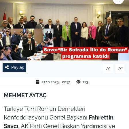
TARIM VE HAYVANCILIK
KÜLTÜR SANAT
RESMİ İLAN
SPOR
Paylaş
-
+
A
A
YAŞAM
21.10.2025 - 20:31
113
EDİRNE
MEHMET AYTAÇ
TEKİRDAĞ
Türkiye Tüm Roman Dernekleri
KIRKLARELİ
Konfederasyonu Genel Başkanı
Fahrettin
Savcı
, AK Parti Genel Başkan Yardımcısı ve
ÇANAKKALE