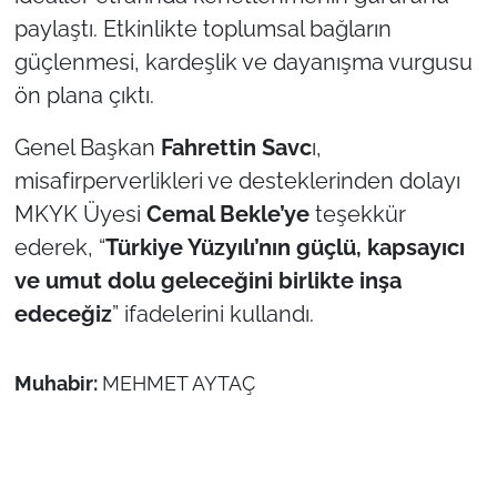
İş Dünyası
paylaştı. Etkinlikte toplumsal bağların
güçlenmesi, kardeşlik ve dayanışma vurgusu
Bilim Teknoloji
ön plana çıktı.
English News
Genel Başkan
Fahrettin Savc
ı,
Canlı Maç
misafirperverlikleri ve desteklerinden dolayı
MKYK Üyesi
Cemal Bekle’ye
teşekkür
Finans
ederek, “
Türkiye Yüzyılı’nın güçlü, kapsayıcı
ve umut dolu geleceğini birlikte inşa
Genel-A
edeceğiz
” ifadelerini kullandı.
Gündem-Eğitim
Muhabir:
MEHMET AYTAÇ