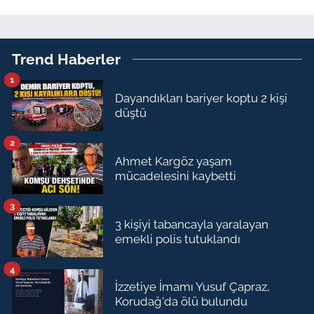
Trend Haberler
1
Dayandıkları bariyer koptu 2 kişi
düştü
2
Ahmet Kargöz yaşam
mücadelesini kaybetti
3
3 kişiyi tabancayla yaralayan
emekli polis tutuklandı
4
İzzetiye İmamı Yusuf Çapraz,
Korudağ'da ölü bulundu