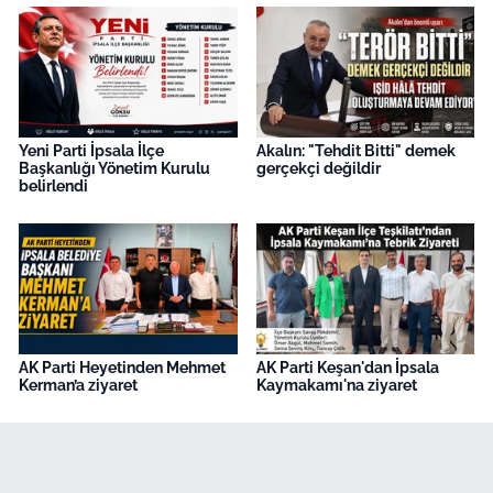
Yeni Parti İpsala İlçe
Akalın: "Tehdit Bitti" demek
Başkanlığı Yönetim Kurulu
gerçekçi değildir
belirlendi
AK Parti Heyetinden Mehmet
AK Parti Keşan'dan İpsala
Kerman’a ziyaret
Kaymakamı'na ziyaret