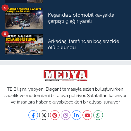
5
Keşan’da 2 otomobil kavşakta
çarpıştı 9 ağır yaralı
6
Arkadaşı tarafından boş arazide
ölü bulundu
TE Bilişim, yepyeni Elegant temasıyla sizleri buluştururken,
sadelik ve modernizmi bir araya getiriyor. Şatafattan kaçınıyor
ve insanlara haber okuyabilecekleri bir altyapı sunuyor.