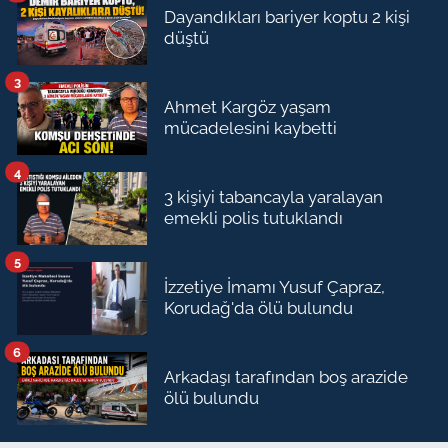
Dayandıkları bariyer koptu 2 kişi
düştü
3
Ahmet Kargöz yaşam
mücadelesini kaybetti
4
3 kişiyi tabancayla yaralayan
emekli polis tutuklandı
5
İzzetiye İmamı Yusuf Çapraz,
Korudağ'da ölü bulundu
6
Arkadaşı tarafından boş arazide
ölü bulundu