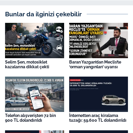
İş Dünyası
Bunlar da ilginizi çekebilir
Bilim Teknoloji
English News
Canlı Maç
Selim Şen, motosiklet
Baran Yazgan’dan Meclis’te
Finans
kazalarına dikkat çekti
‘orman yangınları’ uyarısı
Genel-A
Gündem-Eğitim
Telefon alışverişten 72 bin
İnternetten araç kiralama
900 TL dolandırıldı
tuzağı: 59.600 TL dolandırıldı