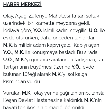
HABER MERKEZİ
TARIM VE HAYVANCILIK
Olay, Aşağı Zaferiye Mahallesi Taflan sokak
KÜLTÜR SANAT
üzerindeki bir ikamette meydana geldi.
İddiaya göre,
Y.Ö.
isimli kadın, sevgilisi
U.Ö.
ile
RESMİ İLAN
evde otururken, daha önceden tanıdıkları
M.K.
isimli bir adam kapıyı çaldı. Kapıyı açan
SPOR
Y.Ö.
,
M.K.
ile konuşmaya başladı. Bu sırada
YAŞAM
U.Ö.
,
M.K.
'yi görünce aralarında tartışma çıktı.
Tartışmanın büyümesi üzerine
Y.Ö.
, evde
EDİRNE
bulunan tüfeği alarak
M.K.
'yi sol kalça
kısmından vurdu.
TEKİRDAĞ
Vurulan
M.K.
, olay yerine çağrılan ambulansla
KIRKLARELİ
Keşan Devlet Hastanesine kaldırıldı.
M.K.
'nin
hayati tehlikesinin olmadığı öğrenildi.
ÇANAKKALE