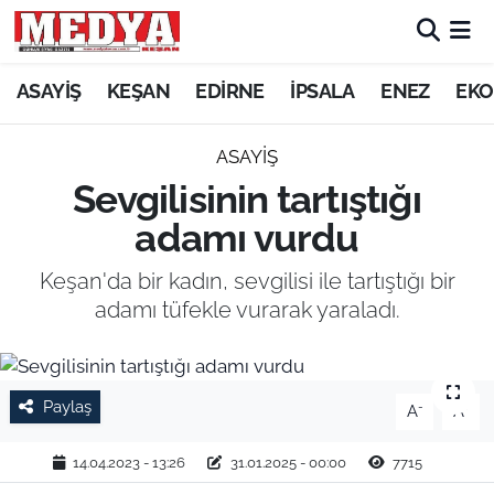
KEŞAN
ASAYİŞ
KEŞAN
EDİRNE
İPSALA
ENEZ
EKO
E-GAZETE
ASAYİŞ
Sevgilisinin tartıştığı
ASAYİŞ
adamı vurdu
SİYASET
Keşan'da bir kadın, sevgilisi ile tartıştığı bir
adamı tüfekle vurarak yaraladı.
GÜNDEM
EKONOMİ
Paylaş
-
+
A
A
SAĞLIK
14.04.2023 - 13:26
31.01.2025 - 00:00
7715
EĞİTİM