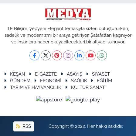
TE Bilişim, yepyeni Elegant temasıyla sizleri buluştururken,
sadelik ve modernizmi bir araya getiriyor. Şatafattan kaçınıyor
ve insanlara haber okuyabilecekleri bir altyapı sunuyor.
KEŞAN
E-GAZETE
ASAYİŞ
SİYASET
GÜNDEM
EKONOMİ
SAĞLIK
EĞİTİM
TARIM VE HAYVANCILIK
KÜLTÜR SANAT
RSS
Copyright © 2022. Her hakkı saklıdır.