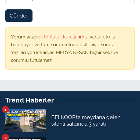
Gönder
Yorum yazarak
topluluk kurallarımızı
kabul etmiş
bulunuyor ve tüm sorumluluğu üstleniyorsunuz.
Yazılan yorumlardan MEDYA KEŞAN hiçbir şekilde
sorumlu tutulamaz.
Trend Haberler
1
BELKOOP’ta meydana gelen
silahlı saldırıda 3 yaralı
2