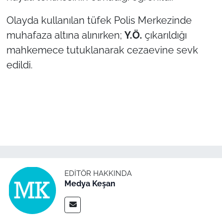
Olayda kullanılan tüfek Polis Merkezinde
TÜRKİYE
muhafaza altına alınırken;
Y.Ö.
çıkarıldığı
Bölge
mahkemece tutuklanarak cezaevine sevk
edildi.
Güvenlik
Genel
Politika
Flaş Haber
EDITÖR HAKKINDA
Dış Haberler
Medya Keşan
Magazin