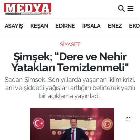
KEŞAN
ASAYİŞ
KEŞAN
EDİRNE
İPSALA
ENEZ
EKO
E-GAZETE
SİYASET
Şimşek; “Dere ve Nehir
ASAYİŞ
Yatakları Temizlenmeli"
SİYASET
Şadan Şimşek, Son yıllarda yaşanan iklim krizi,
ani ve şiddetli yağışları arttığını belirterek yazılı
GÜNDEM
bir açıklama yayınladı.
EKONOMİ
SAĞLIK
EĞİTİM