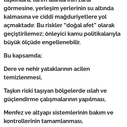
İş Dünyası
görmesine, yerleşim yerlerinin su altında
kalmasına ve ciddi mağduriyetlere yol
Bilim Teknoloji
açmaktadır. Bu riskler “doğal afet” olarak
English News
geçiştirilemez; önleyici kamu politikalarıyla
büyük ölçüde engellenebilir.
Canlı Maç
Bu kapsamda;
Finans
Dere ve nehir yataklarının acilen
Genel-A
temizlenmesi,
Gündem-Eğitim
Taşkın riski taşıyan bölgelerde ıslah ve
güçlendirme çalışmalarının yapılması,
Menfez ve altyapı sistemlerinin bakım ve
kontrollerinin tamamlanması,