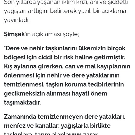
Son yıllarda yaşanan iklim krizi, ani ve şiddetli
yağışları arttığını belirterek yazılı bir açıklama
TÜRKİYE
yayınladı.
Bölge
Şimşek
’in açıklaması şöyle;
Güvenlik
“
Dere ve nehir taşkınlarını ülkemizin birçok
bölgesi için ciddi bir risk haline getirmiştir.
Genel
Kış aylarına girerken, can ve mal kayıplarının
önlenmesi için nehir ve dere yataklarının
Politika
temizlenmesi, taşkın koruma tedbirlerinin
Flaş Haber
gecikmeksizin alınması hayati önem
taşımaktadır.
Dış Haberler
Zamanında temizlenmeyen dere yatakları,
Magazin
menfez ve kanallar; yağışlarla birlikte
taşkınlara, tarım alanlarının zarar