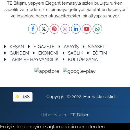
TE Bilişim, yepyeni Elegant temasıyla sizleri buluştururken,
sadelik ve modernizmi bir araya getiriyor. Şatafattan kaçınıyor
ve insanlara haber okuyabilecekleri bir altyapı sunuyor.
KEŞAN
E-GAZETE
ASAYİŞ
SİYASET
GÜNDEM
EKONOMİ
SAĞLIK
EĞİTİM
TARIM VE HAYVANCILIK
KÜLTÜR SANAT
RSS
Copyright © 2022. Her hakkı saklıdır.
Haber Yazılımı:
TE Bilişim
En iyi site deneyimi sağlamak için çerezlerden