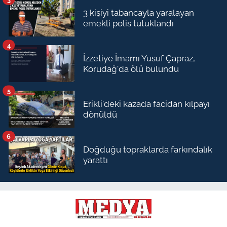
3 kişiyi tabancayla yaralayan
emekli polis tutuklandı
4
İzzetiye İmamı Yusuf Çapraz,
Korudağ'da ölü bulundu
5
Erikli'deki kazada facidan kılpayı
dönüldü
6
Doğduğu topraklarda farkındalık
yarattı