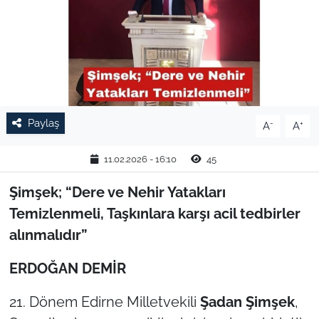
TARIM VE HAYVANCILIK
KÜLTÜR SANAT
RESMİ İLAN
Paylaş
-
+
A
A
SPOR
11.02.2026 - 16:10
45
YAŞAM
Şimşek; “Dere ve Nehir Yatakları
EDİRNE
Temizlenmeli, Taşkınlara karşı acil tedbirler
alınmalıdır”
TEKİRDAĞ
ERDOĞAN DEMİR
KIRKLARELİ
21. Dönem Edirne Milletvekili
Şadan Şimşek
,
ÇANAKKALE